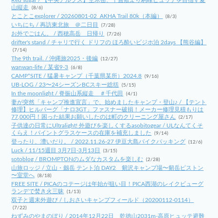
Red sugar / 【中央アルプス】空木岳、千畳敷より駒峰ヒュッテを目指す夏
山縦走
(8/6)
とことこexplorer / 20260801-02_AKHA Trail 80k（本編）
(8/3)
いちにち / 再訪東北旅 ＠二日目
(7/28)
お外でごはん。 / 西穂高岳 日帰り
(7/26)
drifter's stand / チャリで行く ドリフの ほろ酔いビジホ泊 2days 【熊谷編】
(7/14)
The 9th trail. / 沖縄旅2025・後編
(12/27)
wanwan-life / 某省9-3
(6/8)
CAMP*SITE / 猛暑キャンプ（千葉県某所）2024.8
(9/16)
UB-LOG / 23〜24シーズンBCスキー総括
(5/15)
In the moonlight / 脊振山系縦走 ＃千代田
(4/1)
妻が突然「キャンプ推進宣言」で、始めましたキャンプ・登山♪ / 【テント
修理】ヒルバーグ「ナロ3GT」ファスナー破損！メーカー修理見積もりは
77,000円！困った結果お願いしたのは町のクリーニング屋さん
(2/17)
子供達の日常にUltralight! 外遊びを楽しくするasobitogear / ULなんてくそ
くらえ！パイントグラスケースの在庫を補充しました
(9/14)
登ったり、漕いだり。 / 2022.11.26-27 伊豆大島バイクパッキング
(12/6)
Luck / 11/15週目 3月7日-3月13日
(3/15)
sotoblog / BROMPTONのムダなカスタムを楽しむ
(2/28)
山旅ロッジ / 立山・劔岳 テント泊 DAY2 剱沢キャンプ場〜剱岳ピストン
〜室堂へ
(8/18)
FREE SITE / PICAのコテージは年始が狙い目！PICA西湖のレイクビューグ
ランデで焚き火三昧
(1/13)
双子と週末外遊び / しおさいキャンプフィールド（20200112-0114）
(7/22)
ねずみのやまのぼり / 2014年12月22日 乾徳山2031m-高原ヒュッテ避難