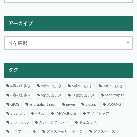
アーカイブ
タグ
4歳の山歩き
5歳の山歩き
6歳の山歩き
7歳の山歩き
8歳の山歩き
9歳の山歩き
10歳の山歩き
asobitogear
GIOS
ks ultralight gear
myog
pickup
SOSO-G
ultralight
X-Pac
YAMA-Shorts
アソビトギア
カフラシル
ガレージブランド
キュムラス
クラフトビール
グラスキャリーポーチ
グラスケース