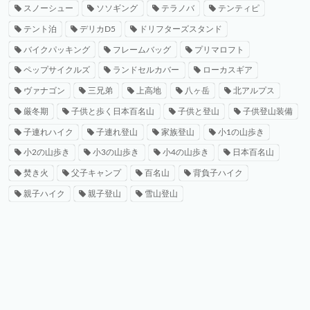
スノーシュー
ソソギング
テラノバ
テンティピ
テント泊
デリカD5
ドリフターズスタンド
バイクパッキング
フレームバッグ
プリマロフト
ペップサイクルズ
ランドセルカバー
ローカスギア
ヴァナゴン
三兄弟
上高地
八ヶ岳
北アルプス
厳冬期
子供と歩く日本百名山
子供と登山
子供登山装備
子連れハイク
子連れ登山
家族登山
小1の山歩き
小2の山歩き
小3の山歩き
小4の山歩き
日本百名山
焚き火
父子キャンプ
百名山
背負子ハイク
親子ハイク
親子登山
雪山登山