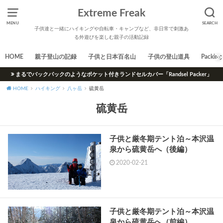
Extreme Freak
MENU
SEARCH
子供達と一緒にハイキングや自転車・キャンプなど、非日常で刺激あ
る外遊びを楽しむ親子の活動記録
HOME
親子登山の記録
子供と日本百名山
子供の登山道具
Packing 
まるでバックパックのようなポケット付きランドセルカバー「Randsel Packer」
HOME
ハイキング
八ヶ岳
硫黄岳
硫黄岳
子供と厳冬期テント泊～本沢温
泉から硫黄岳へ（後編）
2020-02-21
子供と厳冬期テント泊～本沢温
泉から硫黄岳へ（前編）