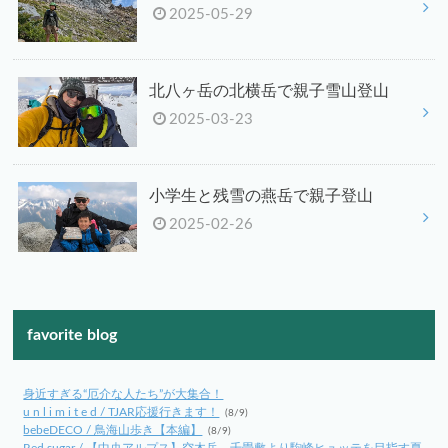
2025-05-29
北八ヶ岳の北横岳で親子雪山登山
2025-03-23
小学生と残雪の燕岳で親子登山
2025-02-26
favorite blog
身近すぎる“厄介な人たち”が大集合！
u n l i m i t e d / TJAR応援行きます！
(8/9)
bebeDECO / 鳥海山歩き【本編】
(8/9)