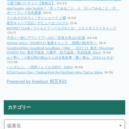
小屋で鍋パーティー【奥秩父】
(11/17)
stay hungry, stay foolish / 「言ってみること」と「行ってみること」②
ポートランド日本庭園
(10/5)
そとあそびきろく / サンシェード と棚
(5/23)
星空キャンプ日記 / デビューはソログル
(5/4)
BUCKET CLUB / ワイルドフィールズおじか ２０１８ラストキャンプ
(11/7)
子供と一緒にアウトドアへGO! / 安達太良山の紅葉
(10/12)
Oniyon spice / 20180721 避暑キャンプ -関西の軽井沢へ-
(8/4)
Goodneighbor,Goodtrail,Goodbeer / Hike ： 2017.11_東北_Mountain
ONSEN Trip_裏岩手縦走_八幡平・松川温泉・乳頭温泉_Day4
(5/16)
山と野と / 小春日和の秋山さんぽ＠奥多摩・鷹ノ巣山 2016.11.5(土)
(11/10)
ハレタヒニ。 / 高島トレイル DAY3・DAY4
(8/26)
SOLA Sunny Day / Fastpacking the Northern Alps Trail in 3days
(9/25)
Powered by livedoor 相互RSS
カテゴリー