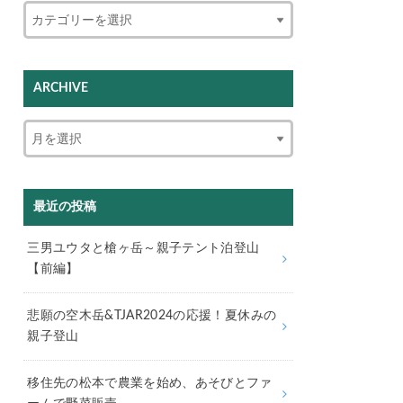
ARCHIVE
最近の投稿
三男ユウタと槍ヶ岳～親子テント泊登山
【前編】
悲願の空木岳&TJAR2024の応援！夏休みの
親子登山
移住先の松本で農業を始め、あそびとファ