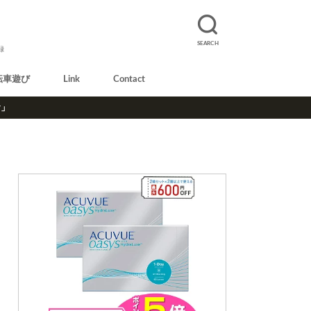
SEARCH
録
転車遊び
Link
Contact
r」