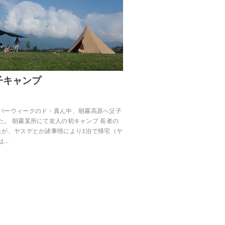
子キャンプ
22 シルバーウィークのド・真ん中、朝霧高原へ父子
た。 朝霧某所にて友人の初キャンプ 長者の
たが、ヤスデとか諸事情により1泊で帰宅（ヤ
は…