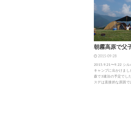
朝霧高原で父
2015-09-28
2015.9.21〜9.
キャンプに出かけまし
森で3連泊の予定でし
スデは直接的な原因で