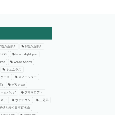
7歳の山歩き
8歳の山歩き
GIOS
ks ultralight gear
-Pac
YAMA-Shorts
キュムラス
スケース
スノーシュー
泊
デリカD5
レームバッグ
プリマロフト
スギア
ヴァナゴン
三兄弟
子供と歩く日本百名山