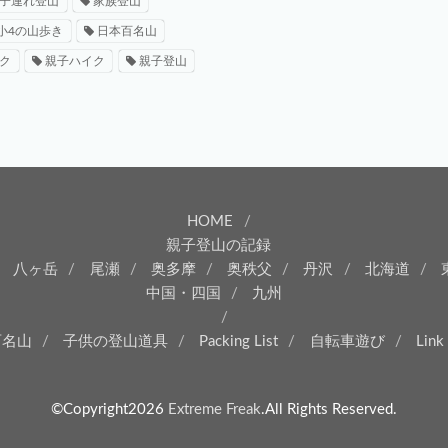
子連れ登山
家族登山
小4の山歩き
日本百名山
ク
親子ハイク
親子登山
HOME
親子登山の記録
八ヶ岳
尾瀬
奥多摩
奥秩父
丹沢
北海道
中国・四国
九州
百名山
子供の登山道具
Packing List
自転車遊び
Link
©Copyright2026
Extreme Freak
.All Rights Reserved.