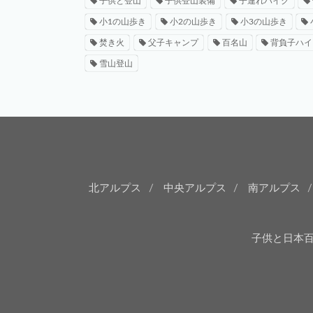
子供と登山
子供登山装備
子連れハイク
小1の山歩き
小2の山歩き
小3の山歩き
焚き火
父子キャンプ
百名山
背負子ハイ
雪山登山
北アルプス
中央アルプス
南アルプス
子供と日本