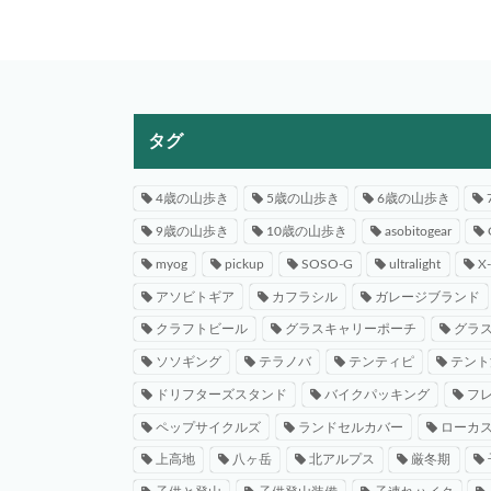
タグ
4歳の山歩き
5歳の山歩き
6歳の山歩き
9歳の山歩き
10歳の山歩き
asobitogear
myog
pickup
SOSO-G
ultralight
X
アソビトギア
カフラシル
ガレージブランド
クラフトビール
グラスキャリーポーチ
グラ
ソソギング
テラノバ
テンティピ
テント
ドリフターズスタンド
バイクパッキング
フ
ペップサイクルズ
ランドセルカバー
ローカ
上高地
八ヶ岳
北アルプス
厳冬期