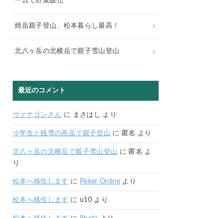
ームで野菜販売
焼岳親子登山、松本暮らし最高！
北八ヶ岳の北横岳で親子雪山登山
最近のコメント
ヴァナゴンさん
に
まさはし
より
小学生と残雪の燕岳で親子登山
に
匿名
より
北八ヶ岳の北横岳で親子雪山登山
に
匿名
よ
り
松本へ移住します
に
Poker Online
より
松本へ移住します
に
u10
より