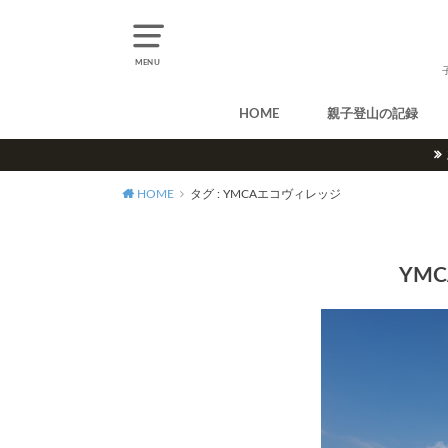
MENU
HOME
親子登山の記録
北アルプス
中央アルプス
南アルプス
八ヶ岳
尾瀬
奥多摩
奥秩父
丹沢
北海道
東北
関東
甲信越
北陸
関西
中国・四国
九州
HOME
タグ : YMCAエコヴィレッジ
YM