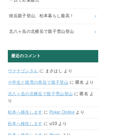
ームで野菜販売
焼岳親子登山、松本暮らし最高！
北八ヶ岳の北横岳で親子雪山登山
最近のコメント
ヴァナゴンさん
に
まさはし
より
小学生と残雪の燕岳で親子登山
に
匿名
より
北八ヶ岳の北横岳で親子雪山登山
に
匿名
よ
り
松本へ移住します
に
Poker Online
より
松本へ移住します
に
u10
より