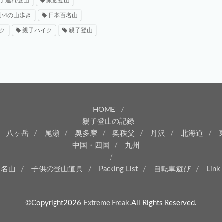
子連れ登山
家族登山
小4の山歩き
日本百名山
ク
親子ハイク
親子登山
HOME
親子登山の記録
八ヶ岳
尾瀬
奥多摩
奥秩父
丹沢
北海道
中国・四国
九州
百名山
子供の登山道具
Packing List
自転車遊び
Link
©Copyright2026
Extreme Freak
.All Rights Reserved.