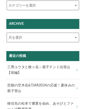
ARCHIVE
最近の投稿
三男ユウタと槍ヶ岳～親子テント泊登山
【前編】
悲願の空木岳&TJAR2024の応援！夏休みの
親子登山
移住先の松本で農業を始め、あそびとファ