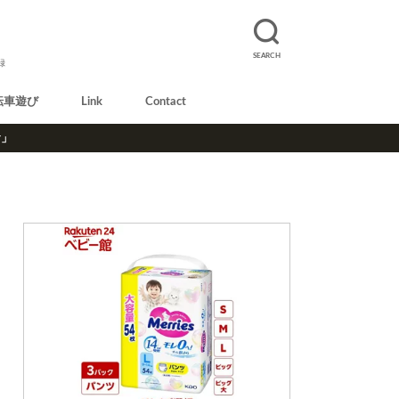
SEARCH
録
転車遊び
Link
Contact
r」