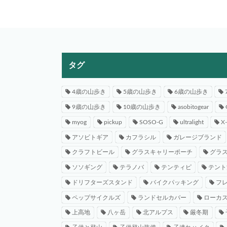
タグ
4歳の山歩き
5歳の山歩き
6歳の山歩き
9歳の山歩き
10歳の山歩き
asobitogear
myog
pickup
SOSO-G
ultralight
X
アソビトギア
カフラシル
ガレージブランド
クラフトビール
グラスキャリーポーチ
グラ
ソソギング
テラノバ
テンティピ
テント
ドリフターズスタンド
バイクパッキング
フ
ペップサイクルズ
ランドセルカバー
ローカ
上高地
八ヶ岳
北アルプス
厳冬期