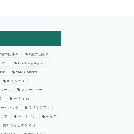
7歳の山歩き
8歳の山歩き
GIOS
ks ultralight gear
-Pac
YAMA-Shorts
キュムラス
スケース
スノーシュー
泊
デリカD5
レームバッグ
プリマロフト
スギア
ヴァナゴン
三兄弟
子供と歩く日本百名山