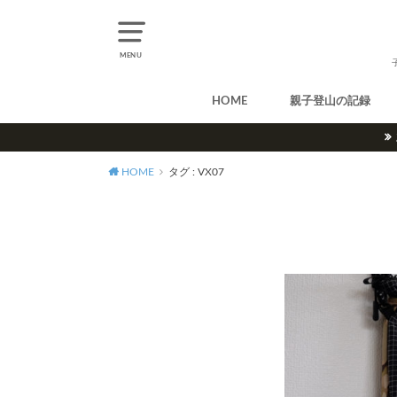
MENU
HOME
親子登山の記録
北アルプス
中央アルプス
南アルプス
八ヶ岳
尾瀬
奥多摩
奥秩父
丹沢
北海道
東北
関東
甲信越
北陸
関西
中国・四国
九州
HOME
タグ : VX07