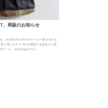
CKET、再販のお知らせ
お知らせ。ASOBI-POCKETのオーダー受け付けを
、取り扱います X-Pacを製造する会社から新
S07）を、asobitogearでも…