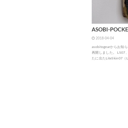
ASOBI-PO
2018-04-04
asobitogearから
再開しました。 LS07
たに出たLiteSkin07（L