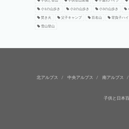
子供と登山
子供登山装備
子連れハイク
小1の山歩き
小2の山歩き
小3の山歩き
焚き火
父子キャンプ
百名山
背負子ハイ
雪山登山
北アルプス
中央アルプス
南アルプス
子供と日本