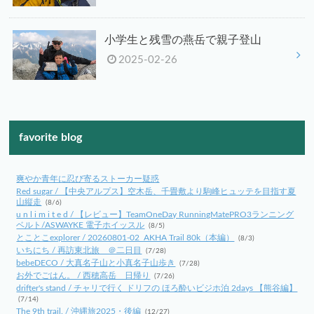
小学生と残雪の燕岳で親子登山
2025-02-26
favorite blog
爽やか青年に忍び寄るストーカー疑惑
Red sugar / 【中央アルプス】空木岳、千畳敷より駒峰ヒュッテを目指す夏
山縦走
(8/6)
u n l i m i t e d / 【レビュー】TeamOneDay RunningMatePRO3ランニング
ベルト/ASWAYKE 電子ホイッスル
(8/5)
とことこexplorer / 20260801-02_AKHA Trail 80k（本編）
(8/3)
いちにち / 再訪東北旅 ＠二日目
(7/28)
bebeDECO / 大真名子山と小真名子山歩き
(7/28)
お外でごはん。 / 西穂高岳 日帰り
(7/26)
drifter's stand / チャリで行く ドリフの ほろ酔いビジホ泊 2days 【熊谷編】
(7/14)
The 9th trail. / 沖縄旅2025・後編
(12/27)