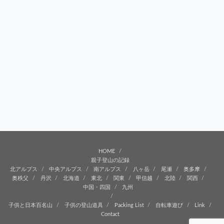
HOME
親子登山の記録
北アルプス
中央アルプス
南アルプス
八ヶ岳
尾瀬
奥多摩
奥秩父
丹沢
北海道
東北
関東
甲信越
北陸
関西
中国・四国
九州
子供と日本百名山
子供の登山道具
Packing List
自転車遊び
Link
Contact