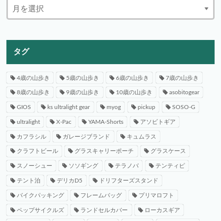
タグ
4歳の山歩き
5歳の山歩き
6歳の山歩き
7歳の山歩き
8歳の山歩き
9歳の山歩き
10歳の山歩き
asobitogear
GIOS
ks ultralight gear
myog
pickup
SOSO-G
ultralight
X-Pac
YAMA-Shorts
アソビトギア
カフラシル
ガレージブランド
キュムラス
クラフトビール
グラスキャリーポーチ
グラスケース
スノーシュー
ソソギング
テラノバ
テンティピ
テント泊
デリカD5
ドリフターズスタンド
バイクパッキング
フレームバッグ
プリマロフト
ペップサイクルズ
ランドセルカバー
ローカスギア