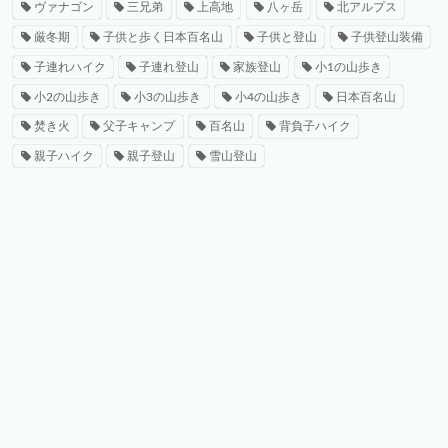
ヴァナゴン
三兄弟
上高地
八ヶ岳
北アルプス
厳冬期
子供と歩く日本百名山
子供と登山
子供登山装備
子連れハイク
子連れ登山
家族登山
小1の山歩き
小2の山歩き
小3の山歩き
小4の山歩き
日本百名山
焚き火
父子キャンプ
百名山
背負子ハイク
親子ハイク
親子登山
雪山登山