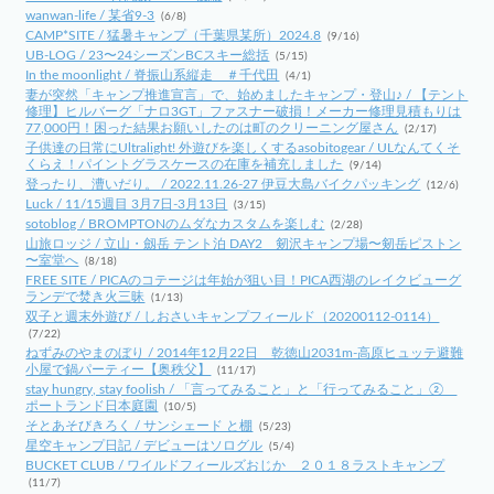
wanwan-life / 某省9-3
(6/8)
CAMP*SITE / 猛暑キャンプ（千葉県某所）2024.8
(9/16)
UB-LOG / 23〜24シーズンBCスキー総括
(5/15)
In the moonlight / 脊振山系縦走 ＃千代田
(4/1)
妻が突然「キャンプ推進宣言」で、始めましたキャンプ・登山♪ / 【テント
修理】ヒルバーグ「ナロ3GT」ファスナー破損！メーカー修理見積もりは
77,000円！困った結果お願いしたのは町のクリーニング屋さん
(2/17)
子供達の日常にUltralight! 外遊びを楽しくするasobitogear / ULなんてくそ
くらえ！パイントグラスケースの在庫を補充しました
(9/14)
登ったり、漕いだり。 / 2022.11.26-27 伊豆大島バイクパッキング
(12/6)
Luck / 11/15週目 3月7日-3月13日
(3/15)
sotoblog / BROMPTONのムダなカスタムを楽しむ
(2/28)
山旅ロッジ / 立山・劔岳 テント泊 DAY2 剱沢キャンプ場〜剱岳ピストン
〜室堂へ
(8/18)
FREE SITE / PICAのコテージは年始が狙い目！PICA西湖のレイクビューグ
ランデで焚き火三昧
(1/13)
双子と週末外遊び / しおさいキャンプフィールド（20200112-0114）
(7/22)
ねずみのやまのぼり / 2014年12月22日 乾徳山2031m-高原ヒュッテ避難
小屋で鍋パーティー【奥秩父】
(11/17)
stay hungry, stay foolish / 「言ってみること」と「行ってみること」②
ポートランド日本庭園
(10/5)
そとあそびきろく / サンシェード と棚
(5/23)
星空キャンプ日記 / デビューはソログル
(5/4)
BUCKET CLUB / ワイルドフィールズおじか ２０１８ラストキャンプ
(11/7)