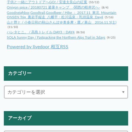
子供と一緒にアウトドアへGO! / 安達太良山の紅葉
(10/12)
Oniyon spice / 20180721 避暑キャンプ -関西の軽井沢へ-
(8/4)
Goodneighbor,Goodtrail,Goodbeer / Hike ： 2017.11_東北_Mountain
ONSEN Trip_裏岩手縦走_八幡平・松川温泉・乳頭温泉_Day4
(5/16)
山と野と / 小春日和の秋山さんぽ＠奥多摩・鷹ノ巣山 2016.11.5(土)
(11/10)
ハレタヒニ。 / 高島トレイル DAY3・DAY4
(8/26)
SOLA Sunny Day / Fastpacking the Northern Alps Trail in 3days
(9/25)
Powered by livedoor 相互RSS
カテゴリー
アーカイブ