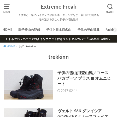
Extreme Freak
MENU
SEARCH
子供達と一緒にハイキングや自転車・キャンプなど、非日常で刺激あ
る外遊びを楽しむ親子の活動記録
HOME
親子登山の記録
子供と日本百名山
子供の登山道具
Packing 
まるでバックパックのようなポケット付きランドセルカバー「Randsel Packer」
HOME
タグ : trekkinn
trekkinn
子供の雪山用登山靴／ユース
バガブーツ プラス III オムニヒ
ート
2017-02-14
ヴェルト S6K グレイシア
GORE-TEX／ノースフェイス