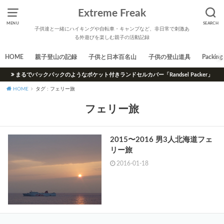
Extreme Freak
MENU
SEARCH
子供達と一緒にハイキングや自転車・キャンプなど、非日常で刺激あ
る外遊びを楽しむ親子の活動記録
HOME
親子登山の記録
子供と日本百名山
子供の登山道具
Packing 
まるでバックパックのようなポケット付きランドセルカバー「Randsel Packer」
HOME
タグ : フェリー旅
フェリー旅
2015〜2016 男3人北海道フェ
リー旅
2016-01-18