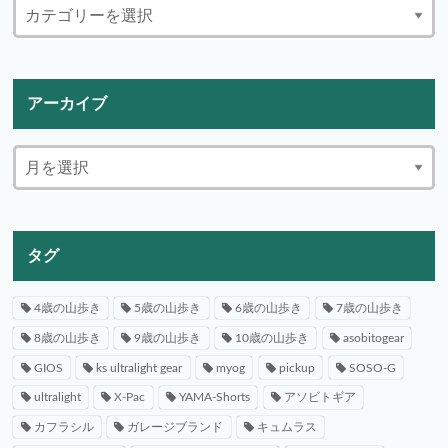
アーカイブ
タグ
4歳の山歩き
5歳の山歩き
6歳の山歩き
7歳の山歩き
8歳の山歩き
9歳の山歩き
10歳の山歩き
asobitogear
GIOS
ks ultralight gear
myog
pickup
SOSO-G
ultralight
X-Pac
YAMA-Shorts
アソビトギア
カフラシル
ガレージブランド
キュムラス