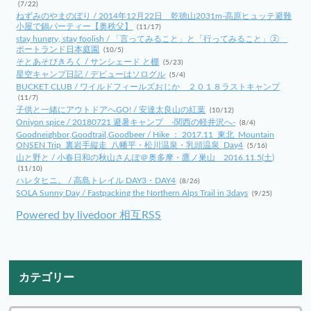
(7/22)
ねずみのやまのぼり / 2014年12月22日 乾徳山2031m-高原ヒュッテ避難
小屋で鍋パーティー【奥秩父】
(11/17)
stay hungry, stay foolish / 「言ってみること」と「行ってみること」②
ポートランド日本庭園
(10/5)
そとあそびきろく / サンシェード と棚
(5/23)
星空キャンプ日記 / デビューはソログル
(5/4)
BUCKET CLUB / ワイルドフィールズおじか ２０１８ラストキャンプ
(11/7)
子供と一緒にアウトドアへGO! / 安達太良山の紅葉
(10/12)
Oniyon spice / 20180721 避暑キャンプ -関西の軽井沢へ-
(8/4)
Goodneighbor,Goodtrail,Goodbeer / Hike ： 2017.11_東北_Mountain
ONSEN Trip_裏岩手縦走_八幡平・松川温泉・乳頭温泉_Day4
(5/16)
山と野と / 小春日和の秋山さんぽ＠奥多摩・鷹ノ巣山 2016.11.5(土)
(11/10)
ハレタヒニ。 / 高島トレイル DAY3・DAY4
(8/26)
SOLA Sunny Day / Fastpacking the Northern Alps Trail in 3days
(9/25)
Powered by livedoor 相互RSS
カテゴリー