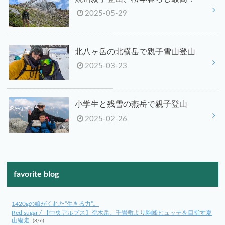
2025-05-29
北八ヶ岳の北横岳で親子雪山登山
2025-03-23
小学生と残雪の燕岳で親子登山
2025-02-26
favorite blog
1420gの娘がくれた“生きる力”。
Red sugar / 【中央アルプス】空木岳、千畳敷より駒峰ヒュッテを目指す夏
山縦走
(8/6)