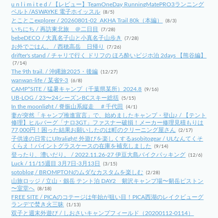
u n l i m i t e d / 【レビュー】TeamOneDay RunningMatePRO3ランニング
ベルト/ASWAYKE 電子ホイッスル
(8/5)
とことこexplorer / 20260801-02_AKHA Trail 80k（本編）
(8/3)
いちにち / 再訪東北旅 ＠二日目
(7/28)
bebeDECO / 大真名子山と小真名子山歩き
(7/28)
お外でごはん。 / 西穂高岳 日帰り
(7/26)
drifter's stand / チャリで行く ドリフの ほろ酔いビジホ泊 2days 【熊谷編】
(7/14)
The 9th trail. / 沖縄旅2025・後編
(12/27)
wanwan-life / 某省9-3
(6/8)
CAMP*SITE / 猛暑キャンプ（千葉県某所）2024.8
(9/16)
UB-LOG / 23〜24シーズンBCスキー総括
(5/15)
In the moonlight / 脊振山系縦走 ＃千代田
(4/1)
妻が突然「キャンプ推進宣言」で、始めましたキャンプ・登山♪ / 【テント
修理】ヒルバーグ「ナロ3GT」ファスナー破損！メーカー修理見積もりは
77,000円！困った結果お願いしたのは町のクリーニング屋さん
(2/17)
子供達の日常にUltralight! 外遊びを楽しくするasobitogear / ULなんてくそ
くらえ！パイントグラスケースの在庫を補充しました
(9/14)
登ったり、漕いだり。 / 2022.11.26-27 伊豆大島バイクパッキング
(12/6)
Luck / 11/15週目 3月7日-3月13日
(3/15)
sotoblog / BROMPTONのムダなカスタムを楽しむ
(2/28)
山旅ロッジ / 立山・劔岳 テント泊 DAY2 剱沢キャンプ場〜剱岳ピストン
〜室堂へ
(8/18)
FREE SITE / PICAのコテージは年始が狙い目！PICA西湖のレイクビューグ
ランデで焚き火三昧
(1/13)
双子と週末外遊び / しおさいキャンプフィールド（20200112-0114）