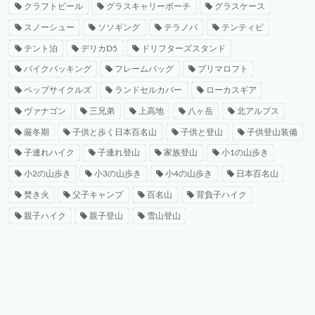
クラフトビール
グラスキャリーポーチ
グラスケース
スノーシュー
ソソギング
テラノバ
テンティピ
テント泊
デリカD5
ドリフターズスタンド
バイクパッキング
フレームバッグ
プリマロフト
ペップサイクルズ
ランドセルカバー
ローカスギア
ヴァナゴン
三兄弟
上高地
八ヶ岳
北アルプス
厳冬期
子供と歩く日本百名山
子供と登山
子供登山装備
子連れハイク
子連れ登山
家族登山
小1の山歩き
小2の山歩き
小3の山歩き
小4の山歩き
日本百名山
焚き火
父子キャンプ
百名山
背負子ハイク
親子ハイク
親子登山
雪山登山