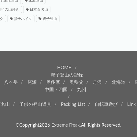
子連れ登山
家族登山
小4の山歩き
日本百名山
ク
親子ハイク
親子登山
HOME
親子登山の記録
八ヶ岳
尾瀬
奥多摩
奥秩父
丹沢
北海道
中国・四国
九州
百名山
子供の登山道具
Packing List
自転車遊び
Link
©Copyright2026
Extreme Freak
.All Rights Reserved.