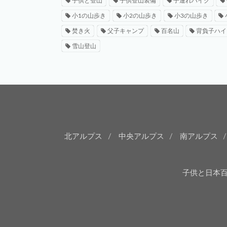
子供と登山
子供登山装備
子連れハイク
小1の山歩き
小2の山歩き
小3の山歩き
焚き火
父子キャンプ
百名山
背負子ハイ
雪山登山
北アルプス
中央アルプス
南アルプス
子供と日本