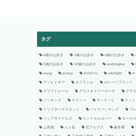
タグ
4歳の山歩き
5歳の山歩き
6歳の山歩き
9歳の山歩き
10歳の山歩き
asobitogear
myog
pickup
SOSO-G
ultralight
X
アソビトギア
カフラシル
ガレージブランド
クラフトビール
グラスキャリーポーチ
グラ
ソソギング
テラノバ
テンティピ
テント
ドリフターズスタンド
バイクパッキング
フ
ペップサイクルズ
ランドセルカバー
ローカ
上高地
八ヶ岳
北アルプス
厳冬期