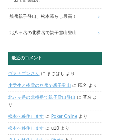
ームで野菜販売
焼岳親子登山、松本暮らし最高！
北八ヶ岳の北横岳で親子雪山登山
最近のコメント
ヴァナゴンさん
に
まさはし
より
小学生と残雪の燕岳で親子登山
に
匿名
より
北八ヶ岳の北横岳で親子雪山登山
に
匿名
よ
り
松本へ移住します
に
Poker Online
より
松本へ移住します
に
u10
より