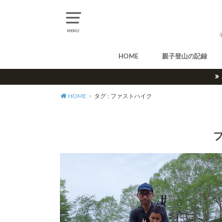
MENU
HOME
親子登山の記録
北アルプス
中央アルプス
南アルプス
八ヶ岳
尾瀬
奥多摩
奥秩父
丹沢
北海道
東北
関東
甲信越
北陸
関西
中国・四国
九州
HOME
タグ : ファストハイク