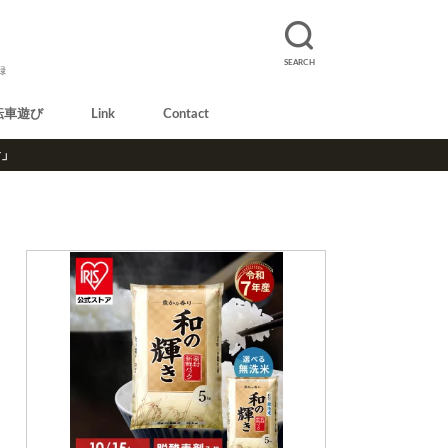
SEARCH
録
転車遊び
Link
Contact
r」