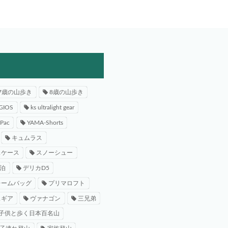
7歳の山歩き
8歳の山歩き
GIOS
ks ultralight gear
-Pac
YAMA-Shorts
キュムラス
スケース
スノーシュー
泊
デリカD5
レームバッグ
プリマロフト
スギア
ヴァナゴン
三兄弟
子供と歩く日本百名山