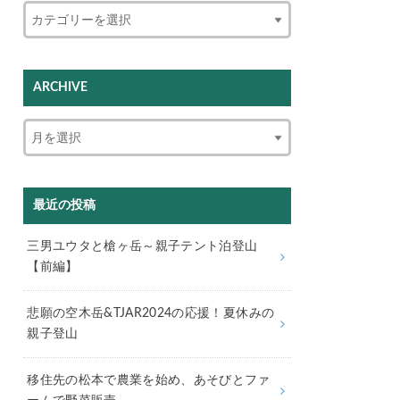
ARCHIVE
最近の投稿
三男ユウタと槍ヶ岳～親子テント泊登山
【前編】
悲願の空木岳&TJAR2024の応援！夏休みの
親子登山
移住先の松本で農業を始め、あそびとファ