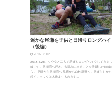
遥かな尾瀬を子供と日帰りロングハイ
（後編）
2016-06-02
2016.5.28、ソウタと二人で尾瀬をロングハイクしてきま
編です。尾瀬沼へ行き、大清水に出ることを決断した前編
ら。 見晴から尾瀬沼へ 見晴から白砂新道へ。尾瀬らしか
続く。ソウタは木道よりも歩きや…