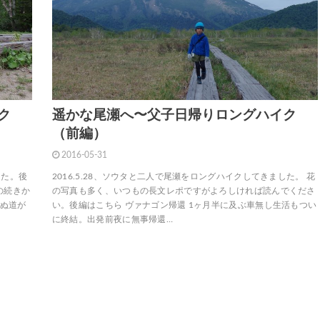
ク
遥かな尾瀬へ〜父子日帰りロングハイク
（前編）
2016-05-31
した。後
2016.5.28、ソウタと二人で尾瀬をロングハイクしてきました。 花
の続きか
の写真も多く、いつもの長文レポですがよろしければ読んでくださ
らぬ道が
い。後編はこちら ヴァナゴン帰還 1ヶ月半に及ぶ車無し生活もつい
に終結。出発前夜に無事帰還…