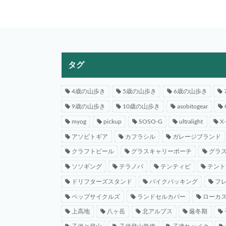
タグ
4歳の山歩き
5歳の山歩き
6歳の山歩き
9歳の山歩き
10歳の山歩き
asobitogear
myog
pickup
SOSO-G
ultralight
X
アソビトギア
カフラシル
ガレージブランド
クラフトビール
グラスキャリーポーチ
グラ
ソソギング
テラノバ
テンティピ
テント
ドリフターズスタンド
バイクパッキング
フ
ペップサイクルズ
ランドセルカバー
ローカ
上高地
八ヶ岳
北アルプス
厳冬期