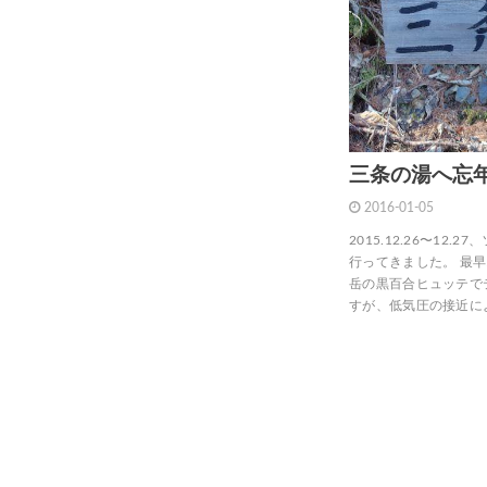
三条の湯へ忘
2016-01-05
2015.12.26〜1
行ってきました。 最
岳の黒百合ヒュッテで
すが、低気圧の接近に