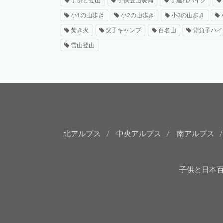
子供と登山
子供登山装備
子連れハイク
小1の山歩き
小2の山歩き
小3の山歩き
焚き火
父子キャンプ
百名山
背負子ハイ
雪山登山
北アルプス
中央アルプス
南アルプス
子供と日本