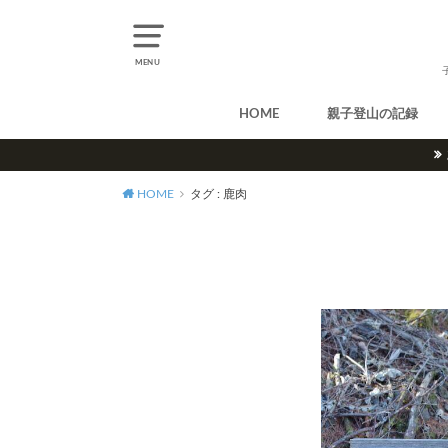
MENU
HOME
親子登山の記録
北アルプス
中央アルプス
南アルプス
八ヶ岳
尾瀬
奥多摩
奥秩父
丹沢
北海道
東北
関東
甲信越
北陸
関西
中国・四国
九州
HOME
タグ : 鹿肉