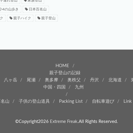
子連れ登山
家族登山
小4の山歩き
日本百名山
ク
親子ハイク
親子登山
HOME
親子登山の記録
八ヶ岳
尾瀬
奥多摩
奥秩父
丹沢
北海道
中国・四国
九州
百名山
子供の登山道具
Packing List
自転車遊び
Link
©Copyright2026
Extreme Freak
.All Rights Reserved.