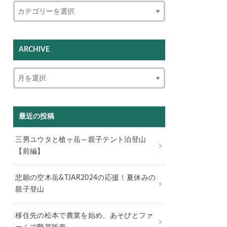
ARCHIVE
最近の投稿
三男ユウタと槍ヶ岳～親子テント泊登山
【前編】
悲願の空木岳&TJAR2024の応援！夏休みの
親子登山
移住先の松本で農業を始め、あそびとファ