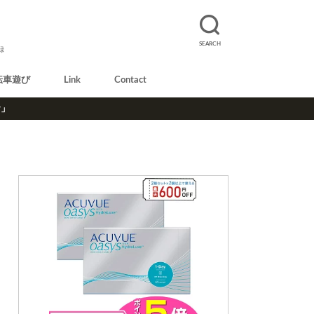
SEARCH
録
転車遊び
Link
Contact
r」