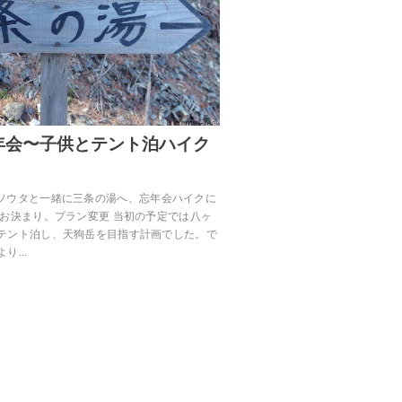
年会〜子供とテント泊ハイク
2.27、ソウタと一緒に三条の湯へ、忘年会ハイクに
早お決まり。プラン変更 当初の予定では八ヶ
テント泊し、天狗岳を目指す計画でした。で
より…