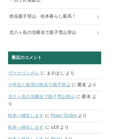
ームで野菜販売
焼岳親子登山、松本暮らし最高！
北八ヶ岳の北横岳で親子雪山登山
最近のコメント
ヴァナゴンさん
に
まさはし
より
小学生と残雪の燕岳で親子登山
に
匿名
より
北八ヶ岳の北横岳で親子雪山登山
に
匿名
よ
り
松本へ移住します
に
Poker Online
より
松本へ移住します
に
u10
より