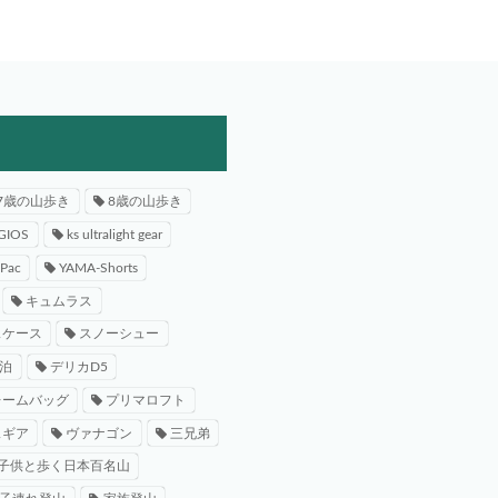
7歳の山歩き
8歳の山歩き
GIOS
ks ultralight gear
-Pac
YAMA-Shorts
キュムラス
スケース
スノーシュー
泊
デリカD5
レームバッグ
プリマロフト
スギア
ヴァナゴン
三兄弟
子供と歩く日本百名山