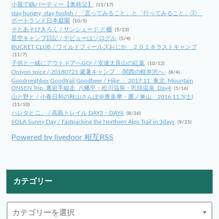
小屋で鍋パーティー【奥秩父】
(11/17)
stay hungry, stay foolish / 「言ってみること」と「行ってみること」②
ポートランド日本庭園
(10/5)
そとあそびきろく / サンシェード と棚
(5/23)
星空キャンプ日記 / デビューはソログル
(5/4)
BUCKET CLUB / ワイルドフィールズおじか ２０１８ラストキャンプ
(11/7)
子供と一緒にアウトドアへGO! / 安達太良山の紅葉
(10/12)
Oniyon spice / 20180721 避暑キャンプ -関西の軽井沢へ-
(8/4)
Goodneighbor,Goodtrail,Goodbeer / Hike ： 2017.11_東北_Mountain
ONSEN Trip_裏岩手縦走_八幡平・松川温泉・乳頭温泉_Day4
(5/16)
山と野と / 小春日和の秋山さんぽ＠奥多摩・鷹ノ巣山 2016.11.5(土)
(11/10)
ハレタヒニ。 / 高島トレイル DAY3・DAY4
(8/26)
SOLA Sunny Day / Fastpacking the Northern Alps Trail in 3days
(9/25)
Powered by livedoor 相互RSS
カテゴリー