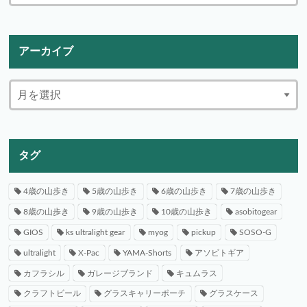
アーカイブ
タグ
4歳の山歩き
5歳の山歩き
6歳の山歩き
7歳の山歩き
8歳の山歩き
9歳の山歩き
10歳の山歩き
asobitogear
GIOS
ks ultralight gear
myog
pickup
SOSO-G
ultralight
X-Pac
YAMA-Shorts
アソビトギア
カフラシル
ガレージブランド
キュムラス
クラフトビール
グラスキャリーポーチ
グラスケース