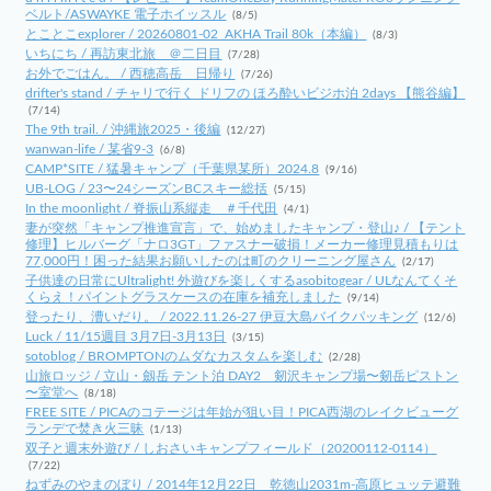
ベルト/ASWAYKE 電子ホイッスル
(8/5)
とことこexplorer / 20260801-02_AKHA Trail 80k（本編）
(8/3)
いちにち / 再訪東北旅 ＠二日目
(7/28)
お外でごはん。 / 西穂高岳 日帰り
(7/26)
drifter's stand / チャリで行く ドリフの ほろ酔いビジホ泊 2days 【熊谷編】
(7/14)
The 9th trail. / 沖縄旅2025・後編
(12/27)
wanwan-life / 某省9-3
(6/8)
CAMP*SITE / 猛暑キャンプ（千葉県某所）2024.8
(9/16)
UB-LOG / 23〜24シーズンBCスキー総括
(5/15)
In the moonlight / 脊振山系縦走 ＃千代田
(4/1)
妻が突然「キャンプ推進宣言」で、始めましたキャンプ・登山♪ / 【テント
修理】ヒルバーグ「ナロ3GT」ファスナー破損！メーカー修理見積もりは
77,000円！困った結果お願いしたのは町のクリーニング屋さん
(2/17)
子供達の日常にUltralight! 外遊びを楽しくするasobitogear / ULなんてくそ
くらえ！パイントグラスケースの在庫を補充しました
(9/14)
登ったり、漕いだり。 / 2022.11.26-27 伊豆大島バイクパッキング
(12/6)
Luck / 11/15週目 3月7日-3月13日
(3/15)
sotoblog / BROMPTONのムダなカスタムを楽しむ
(2/28)
山旅ロッジ / 立山・劔岳 テント泊 DAY2 剱沢キャンプ場〜剱岳ピストン
〜室堂へ
(8/18)
FREE SITE / PICAのコテージは年始が狙い目！PICA西湖のレイクビューグ
ランデで焚き火三昧
(1/13)
双子と週末外遊び / しおさいキャンプフィールド（20200112-0114）
(7/22)
ねずみのやまのぼり / 2014年12月22日 乾徳山2031m-高原ヒュッテ避難