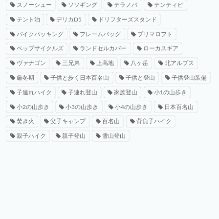
スノーシュー
ソソギング
テラノバ
テンティピ
テント泊
デリカD5
ドリフターズスタンド
バイクパッキング
フレームバッグ
プリマロフト
ペップサイクルズ
ランドセルカバー
ローカスギア
ヴァナゴン
三兄弟
上高地
八ヶ岳
北アルプス
厳冬期
子供と歩く日本百名山
子供と登山
子供登山装備
子連れハイク
子連れ登山
家族登山
小1の山歩き
小2の山歩き
小3の山歩き
小4の山歩き
日本百名山
焚き火
父子キャンプ
百名山
背負子ハイク
親子ハイク
親子登山
雪山登山