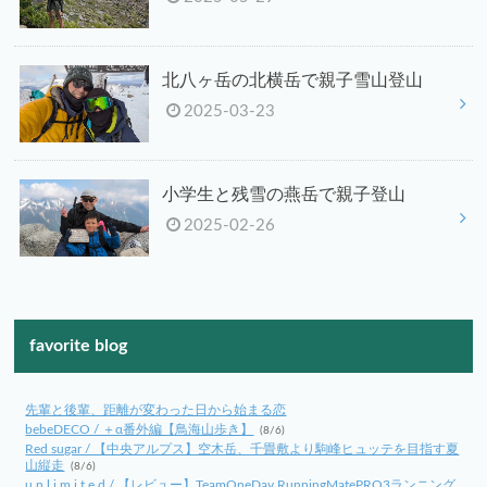
北八ヶ岳の北横岳で親子雪山登山
2025-03-23
小学生と残雪の燕岳で親子登山
2025-02-26
favorite blog
先輩と後輩、距離が変わった日から始まる恋
bebeDECO / ＋α番外編【鳥海山歩き】
(8/6)
Red sugar / 【中央アルプス】空木岳、千畳敷より駒峰ヒュッテを目指す夏
山縦走
(8/6)
u n l i m i t e d / 【レビュー】TeamOneDay RunningMatePRO3ランニング