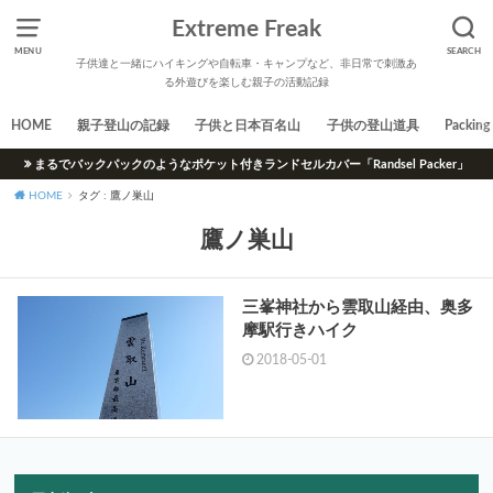
Extreme Freak
MENU
SEARCH
子供達と一緒にハイキングや自転車・キャンプなど、非日常で刺激あ
る外遊びを楽しむ親子の活動記録
HOME
親子登山の記録
子供と日本百名山
子供の登山道具
Packing 
まるでバックパックのようなポケット付きランドセルカバー「Randsel Packer」
HOME
タグ : 鷹ノ巣山
鷹ノ巣山
三峯神社から雲取山経由、奥多
摩駅行きハイク
2018-05-01