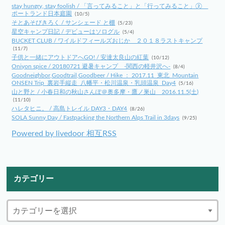
stay hungry, stay foolish / 「言ってみること」と「行ってみること」②
ポートランド日本庭園
(10/5)
そとあそびきろく / サンシェード と棚
(5/23)
星空キャンプ日記 / デビューはソログル
(5/4)
BUCKET CLUB / ワイルドフィールズおじか ２０１８ラストキャンプ
(11/7)
子供と一緒にアウトドアへGO! / 安達太良山の紅葉
(10/12)
Oniyon spice / 20180721 避暑キャンプ -関西の軽井沢へ-
(8/4)
Goodneighbor,Goodtrail,Goodbeer / Hike ： 2017.11_東北_Mountain
ONSEN Trip_裏岩手縦走_八幡平・松川温泉・乳頭温泉_Day4
(5/16)
山と野と / 小春日和の秋山さんぽ＠奥多摩・鷹ノ巣山 2016.11.5(土)
(11/10)
ハレタヒニ。 / 高島トレイル DAY3・DAY4
(8/26)
SOLA Sunny Day / Fastpacking the Northern Alps Trail in 3days
(9/25)
Powered by livedoor 相互RSS
カテゴリー