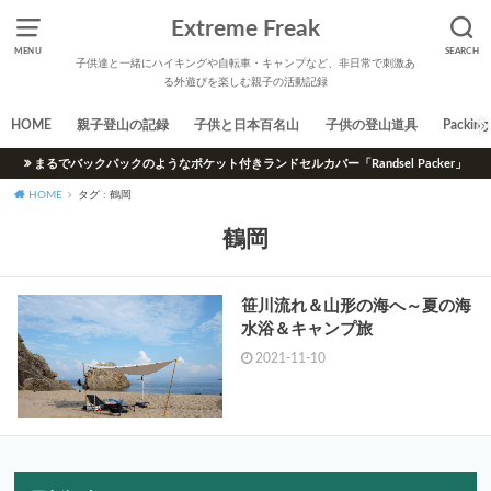
Extreme Freak
MENU
SEARCH
子供達と一緒にハイキングや自転車・キャンプなど、非日常で刺激あ
る外遊びを楽しむ親子の活動記録
HOME
親子登山の記録
子供と日本百名山
子供の登山道具
Packing 
まるでバックパックのようなポケット付きランドセルカバー「Randsel Packer」
HOME
タグ : 鶴岡
鶴岡
笹川流れ＆山形の海へ～夏の海
水浴＆キャンプ旅
2021-11-10