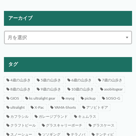
アーカイブ
タグ
4歳の山歩き
5歳の山歩き
6歳の山歩き
7歳の山歩き
8歳の山歩き
9歳の山歩き
10歳の山歩き
asobitogear
GIOS
ks ultralight gear
myog
pickup
SOSO-G
ultralight
X-Pac
YAMA-Shorts
アソビトギア
カフラシル
ガレージブランド
キュムラス
クラフトビール
グラスキャリーポーチ
グラスケース
スノーシュー
ソソギング
テラノバ
テンティピ