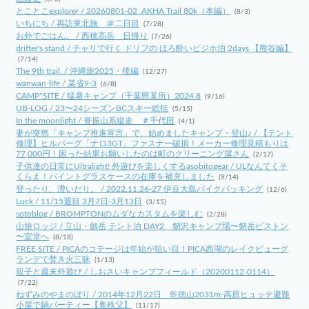
とことこexplorer / 20260801-02_AKHA Trail 80k（本編）
(8/3)
いちにち / 再訪東北旅 ＠二日目
(7/28)
お外でごはん。 / 西穂高岳 日帰り
(7/26)
drifter's stand / チャリで行く ドリフの ほろ酔いビジホ泊 2days 【熊谷編】
(7/14)
The 9th trail. / 沖縄旅2025・後編
(12/27)
wanwan-life / 某省9-3
(6/8)
CAMP*SITE / 猛暑キャンプ（千葉県某所）2024.8
(9/16)
UB-LOG / 23〜24シーズンBCスキー総括
(5/15)
In the moonlight / 脊振山系縦走 ＃千代田
(4/1)
妻が突然「キャンプ推進宣言」で、始めましたキャンプ・登山♪ / 【テント
修理】ヒルバーグ「ナロ3GT」ファスナー破損！メーカー修理見積もりは
77,000円！困った結果お願いしたのは町のクリーニング屋さん
(2/17)
子供達の日常にUltralight! 外遊びを楽しくするasobitogear / ULなんてくそ
くらえ！パイントグラスケースの在庫を補充しました
(9/14)
登ったり、漕いだり。 / 2022.11.26-27 伊豆大島バイクパッキング
(12/6)
Luck / 11/15週目 3月7日-3月13日
(3/15)
sotoblog / BROMPTONのムダなカスタムを楽しむ
(2/28)
山旅ロッジ / 立山・劔岳 テント泊 DAY2 剱沢キャンプ場〜剱岳ピストン
〜室堂へ
(8/18)
FREE SITE / PICAのコテージは年始が狙い目！PICA西湖のレイクビューグ
ランデで焚き火三昧
(1/13)
双子と週末外遊び / しおさいキャンプフィールド（20200112-0114）
(7/22)
ねずみのやまのぼり / 2014年12月22日 乾徳山2031m-高原ヒュッテ避難
小屋で鍋パーティー【奥秩父】
(11/17)