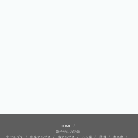
HOME
親子登山の記録
北アルプス
中央アルプス
南アルプス
八ヶ岳
尾瀬
奥多摩