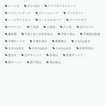
テント泊
デリカD5
ドリフターズスタンド
バイクパッキング
フレームバッグ
プリマロフト
ペップサイクルズ
ランドセルカバー
ローカスギア
ヴァナゴン
三兄弟
上高地
八ヶ岳
北アルプス
厳冬期
子供と歩く日本百名山
子供と登山
子供登山装備
子連れハイク
子連れ登山
家族登山
小1の山歩き
小2の山歩き
小3の山歩き
小4の山歩き
日本百名山
焚き火
父子キャンプ
百名山
背負子ハイク
親子ハイク
親子登山
雪山登山