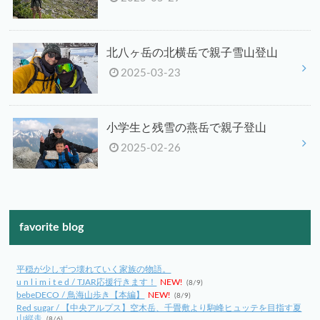
北八ヶ岳の北横岳で親子雪山登山
2025-03-23
小学生と残雪の燕岳で親子登山
2025-02-26
favorite blog
平穏が少しずつ壊れていく家族の物語。
u n l i m i t e d / TJAR応援行きます！
NEW!
(8/9)
bebeDECO / 鳥海山歩き【本編】
NEW!
(8/9)
Red sugar / 【中央アルプス】空木岳、千畳敷より駒峰ヒュッテを目指す夏
山縦走
(8/6)