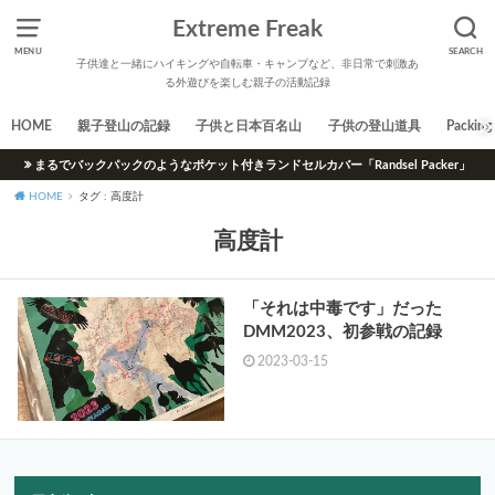
Extreme Freak
MENU
SEARCH
子供達と一緒にハイキングや自転車・キャンプなど、非日常で刺激あ
る外遊びを楽しむ親子の活動記録
HOME
親子登山の記録
子供と日本百名山
子供の登山道具
Packing 
まるでバックパックのようなポケット付きランドセルカバー「Randsel Packer」
HOME
タグ : 高度計
高度計
「それは中毒です」だった
DMM2023、初参戦の記録
2023-03-15