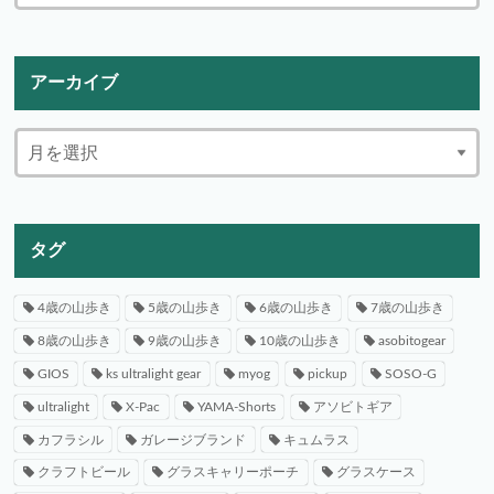
アーカイブ
タグ
4歳の山歩き
5歳の山歩き
6歳の山歩き
7歳の山歩き
8歳の山歩き
9歳の山歩き
10歳の山歩き
asobitogear
GIOS
ks ultralight gear
myog
pickup
SOSO-G
ultralight
X-Pac
YAMA-Shorts
アソビトギア
カフラシル
ガレージブランド
キュムラス
クラフトビール
グラスキャリーポーチ
グラスケース