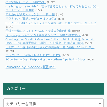
小屋で鍋パーティー【奥秩父】
(11/17)
stay hungry, stay foolish / 「言ってみること」と「行ってみること」②
ポートランド日本庭園
(10/5)
そとあそびきろく / サンシェード と棚
(5/23)
星空キャンプ日記 / デビューはソログル
(5/4)
BUCKET CLUB / ワイルドフィールズおじか ２０１８ラストキャンプ
(11/7)
子供と一緒にアウトドアへGO! / 安達太良山の紅葉
(10/12)
Oniyon spice / 20180721 避暑キャンプ -関西の軽井沢へ-
(8/4)
Goodneighbor,Goodtrail,Goodbeer / Hike ： 2017.11_東北_Mountain
ONSEN Trip_裏岩手縦走_八幡平・松川温泉・乳頭温泉_Day4
(5/16)
山と野と / 小春日和の秋山さんぽ＠奥多摩・鷹ノ巣山 2016.11.5(土)
(11/10)
ハレタヒニ。 / 高島トレイル DAY3・DAY4
(8/26)
SOLA Sunny Day / Fastpacking the Northern Alps Trail in 3days
(9/25)
Powered by livedoor 相互RSS
カテゴリー