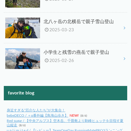
北八ヶ岳の北横岳で親子雪山登山
2025-03-23
小学生と残雪の燕岳で親子登山
2025-02-26
favorite blog
身近すぎる“厄介な人たち”が大集合！
bebeDECO / ＋α番外編【鳥海山歩き】
NEW!
(8/6)
Red sugar / 【中央アルプス】空木岳、千畳敷より駒峰ヒュッテを目指す夏
山縦走
(8/6)
u n l i m i t e d / 【レビュー】TeamOneDay RunningMatePRO3ランニング