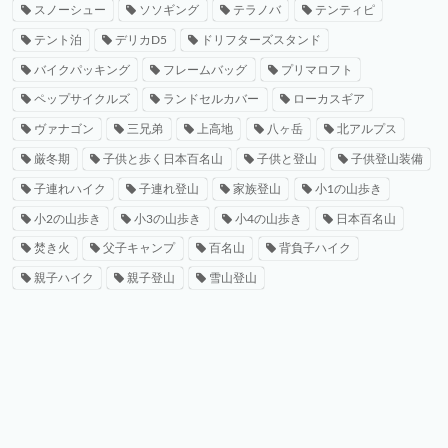
スノーシュー
ソソギング
テラノバ
テンティピ
テント泊
デリカD5
ドリフターズスタンド
バイクパッキング
フレームバッグ
プリマロフト
ペップサイクルズ
ランドセルカバー
ローカスギア
ヴァナゴン
三兄弟
上高地
八ヶ岳
北アルプス
厳冬期
子供と歩く日本百名山
子供と登山
子供登山装備
子連れハイク
子連れ登山
家族登山
小1の山歩き
小2の山歩き
小3の山歩き
小4の山歩き
日本百名山
焚き火
父子キャンプ
百名山
背負子ハイク
親子ハイク
親子登山
雪山登山