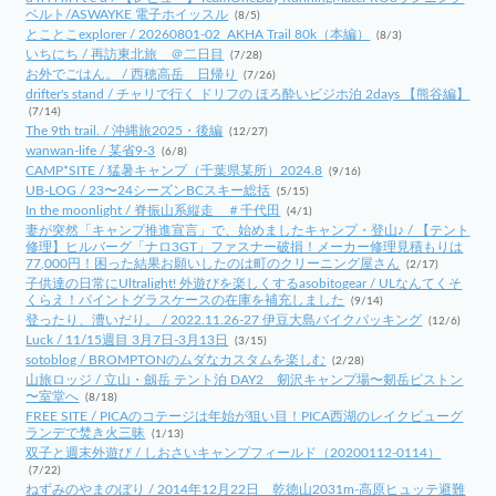
ベルト/ASWAYKE 電子ホイッスル
(8/5)
とことこexplorer / 20260801-02_AKHA Trail 80k（本編）
(8/3)
いちにち / 再訪東北旅 ＠二日目
(7/28)
お外でごはん。 / 西穂高岳 日帰り
(7/26)
drifter's stand / チャリで行く ドリフの ほろ酔いビジホ泊 2days 【熊谷編】
(7/14)
The 9th trail. / 沖縄旅2025・後編
(12/27)
wanwan-life / 某省9-3
(6/8)
CAMP*SITE / 猛暑キャンプ（千葉県某所）2024.8
(9/16)
UB-LOG / 23〜24シーズンBCスキー総括
(5/15)
In the moonlight / 脊振山系縦走 ＃千代田
(4/1)
妻が突然「キャンプ推進宣言」で、始めましたキャンプ・登山♪ / 【テント
修理】ヒルバーグ「ナロ3GT」ファスナー破損！メーカー修理見積もりは
77,000円！困った結果お願いしたのは町のクリーニング屋さん
(2/17)
子供達の日常にUltralight! 外遊びを楽しくするasobitogear / ULなんてくそ
くらえ！パイントグラスケースの在庫を補充しました
(9/14)
登ったり、漕いだり。 / 2022.11.26-27 伊豆大島バイクパッキング
(12/6)
Luck / 11/15週目 3月7日-3月13日
(3/15)
sotoblog / BROMPTONのムダなカスタムを楽しむ
(2/28)
山旅ロッジ / 立山・劔岳 テント泊 DAY2 剱沢キャンプ場〜剱岳ピストン
〜室堂へ
(8/18)
FREE SITE / PICAのコテージは年始が狙い目！PICA西湖のレイクビューグ
ランデで焚き火三昧
(1/13)
双子と週末外遊び / しおさいキャンプフィールド（20200112-0114）
(7/22)
ねずみのやまのぼり / 2014年12月22日 乾徳山2031m-高原ヒュッテ避難