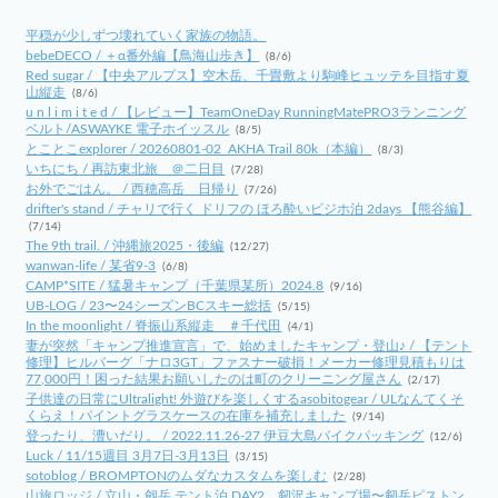
平穏が少しずつ壊れていく家族の物語。
bebeDECO / ＋α番外編【鳥海山歩き】
(8/6)
Red sugar / 【中央アルプス】空木岳、千畳敷より駒峰ヒュッテを目指す夏
山縦走
(8/6)
u n l i m i t e d / 【レビュー】TeamOneDay RunningMatePRO3ランニング
ベルト/ASWAYKE 電子ホイッスル
(8/5)
とことこexplorer / 20260801-02_AKHA Trail 80k（本編）
(8/3)
いちにち / 再訪東北旅 ＠二日目
(7/28)
お外でごはん。 / 西穂高岳 日帰り
(7/26)
drifter's stand / チャリで行く ドリフの ほろ酔いビジホ泊 2days 【熊谷編】
(7/14)
The 9th trail. / 沖縄旅2025・後編
(12/27)
wanwan-life / 某省9-3
(6/8)
CAMP*SITE / 猛暑キャンプ（千葉県某所）2024.8
(9/16)
UB-LOG / 23〜24シーズンBCスキー総括
(5/15)
In the moonlight / 脊振山系縦走 ＃千代田
(4/1)
妻が突然「キャンプ推進宣言」で、始めましたキャンプ・登山♪ / 【テント
修理】ヒルバーグ「ナロ3GT」ファスナー破損！メーカー修理見積もりは
77,000円！困った結果お願いしたのは町のクリーニング屋さん
(2/17)
子供達の日常にUltralight! 外遊びを楽しくするasobitogear / ULなんてくそ
くらえ！パイントグラスケースの在庫を補充しました
(9/14)
登ったり、漕いだり。 / 2022.11.26-27 伊豆大島バイクパッキング
(12/6)
Luck / 11/15週目 3月7日-3月13日
(3/15)
sotoblog / BROMPTONのムダなカスタムを楽しむ
(2/28)
山旅ロッジ / 立山・劔岳 テント泊 DAY2 剱沢キャンプ場〜剱岳ピストン