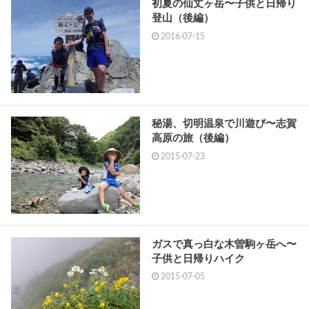
初夏の仙丈ヶ岳〜子供と日帰り
登山（後編）
2016-07-15
秘湯、切明温泉で川遊び〜志賀
高原の旅（後編）
2015-07-23
ガスで真っ白な木曽駒ヶ岳へ〜
子供と日帰りハイク
2015-07-05