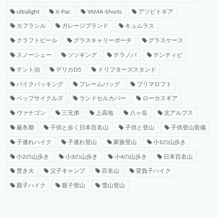
ultralight
X-Pac
YAMA-Shorts
アソビトギア
カフラシル
ガレージブランド
キュムラス
クラフトビール
グラスキャリーポーチ
グラスケース
スノーシュー
ソソギング
テラノバ
テンティピ
テント泊
デリカD5
ドリフターズスタンド
バイクパッキング
フレームバッグ
プリマロフト
ペップサイクルズ
ランドセルカバー
ローカスギア
ヴァナゴン
三兄弟
上高地
八ヶ岳
北アルプス
厳冬期
子供と歩く日本百名山
子供と登山
子供登山装備
子連れハイク
子連れ登山
家族登山
小1の山歩き
小2の山歩き
小3の山歩き
小4の山歩き
日本百名山
焚き火
父子キャンプ
百名山
背負子ハイク
親子ハイク
親子登山
雪山登山