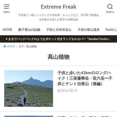
Extreme Freak
MENU
SEARCH
子供達と一緒にハイキングや自転車・キャンプなど、非日常で刺激あ
る外遊びを楽しむ親子の活動記録
HOME
親子登山の記録
子供と日本百名山
子供の登山道具
Packing 
まるでバックパックのようなポケット付きランドセルカバー「Randsel Packer」
HOME
タグ : 高山植物
高山植物
子供と歩いた42kmのロングハ
イク！三俣蓮華岳・双六岳〜子
供とテント泊登山（後編）
2016-08-19