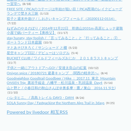
〜室堂へ
(8/18)
FREE SITE / PICAのコテージは年始が狙い目！PICA西湖のレイクビューグ
ランデで焚き火三昧
(1/13)
双子と週末外遊び / しおさいキャンプフィールド（20200112-0114）
(7/22)
ねずみのやまのぼり / 2014年12月22日 乾徳山2031m-高原ヒュッテ避難
小屋で鍋パーティー【奥秩父】
(11/17)
stay hungry, stay foolish / 「言ってみること」と「行ってみること」②
ポートランド日本庭園
(10/5)
そとあそびきろく / サンシェード と棚
(5/23)
星空キャンプ日記 / デビューはソログル
(5/4)
BUCKET CLUB / ワイルドフィールズおじか ２０１８ラストキャンプ
(11/7)
子供と一緒にアウトドアへGO! / 安達太良山の紅葉
(10/12)
Oniyon spice / 20180721 避暑キャンプ -関西の軽井沢へ-
(8/4)
Goodneighbor,Goodtrail,Goodbeer / Hike ： 2017.11_東北_Mountain
ONSEN Trip_裏岩手縦走_八幡平・松川温泉・乳頭温泉_Day4
(5/16)
山と野と / 小春日和の秋山さんぽ＠奥多摩・鷹ノ巣山 2016.11.5(土)
(11/10)
ハレタヒニ。 / 高島トレイル DAY3・DAY4
(8/26)
SOLA Sunny Day / Fastpacking the Northern Alps Trail in 3days
(9/25)
Powered by livedoor 相互RSS