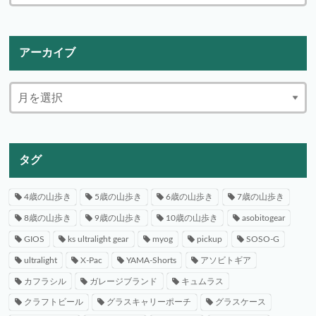
アーカイブ
タグ
4歳の山歩き
5歳の山歩き
6歳の山歩き
7歳の山歩き
8歳の山歩き
9歳の山歩き
10歳の山歩き
asobitogear
GIOS
ks ultralight gear
myog
pickup
SOSO-G
ultralight
X-Pac
YAMA-Shorts
アソビトギア
カフラシル
ガレージブランド
キュムラス
クラフトビール
グラスキャリーポーチ
グラスケース