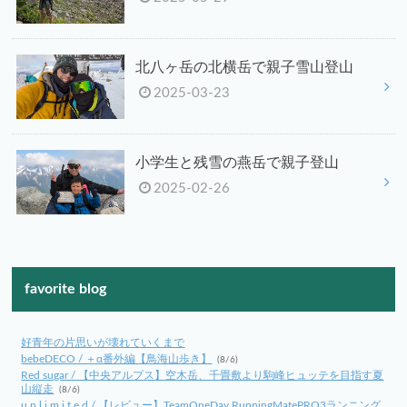
北八ヶ岳の北横岳で親子雪山登山
2025-03-23
小学生と残雪の燕岳で親子登山
2025-02-26
favorite blog
好青年の片思いが壊れていくまで
bebeDECO / ＋α番外編【鳥海山歩き】
(8/6)
Red sugar / 【中央アルプス】空木岳、千畳敷より駒峰ヒュッテを目指す夏
山縦走
(8/6)
u n l i m i t e d / 【レビュー】TeamOneDay RunningMatePRO3ランニング