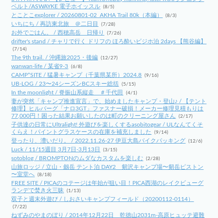
ベルト/ASWAYKE 電子ホイッスル
(8/5)
とことこexplorer / 20260801-02_AKHA Trail 80k（本編）
(8/3)
いちにち / 再訪東北旅 ＠二日目
(7/28)
お外でごはん。 / 西穂高岳 日帰り
(7/26)
drifter's stand / チャリで行く ドリフの ほろ酔いビジホ泊 2days 【熊谷編】
(7/14)
The 9th trail. / 沖縄旅2025・後編
(12/27)
wanwan-life / 某省9-3
(6/8)
CAMP*SITE / 猛暑キャンプ（千葉県某所）2024.8
(9/16)
UB-LOG / 23〜24シーズンBCスキー総括
(5/15)
In the moonlight / 脊振山系縦走 ＃千代田
(4/1)
妻が突然「キャンプ推進宣言」で、始めましたキャンプ・登山♪ / 【テント
修理】ヒルバーグ「ナロ3GT」ファスナー破損！メーカー修理見積もりは
77,000円！困った結果お願いしたのは町のクリーニング屋さん
(2/17)
子供達の日常にUltralight! 外遊びを楽しくするasobitogear / ULなんてくそ
くらえ！パイントグラスケースの在庫を補充しました
(9/14)
登ったり、漕いだり。 / 2022.11.26-27 伊豆大島バイクパッキング
(12/6)
Luck / 11/15週目 3月7日-3月13日
(3/15)
sotoblog / BROMPTONのムダなカスタムを楽しむ
(2/28)
山旅ロッジ / 立山・劔岳 テント泊 DAY2 剱沢キャンプ場〜剱岳ピストン
〜室堂へ
(8/18)
FREE SITE / PICAのコテージは年始が狙い目！PICA西湖のレイクビューグ
ランデで焚き火三昧
(1/13)
双子と週末外遊び / しおさいキャンプフィールド（20200112-0114）
(7/22)
ねずみのやまのぼり / 2014年12月22日 乾徳山2031m-高原ヒュッテ避難