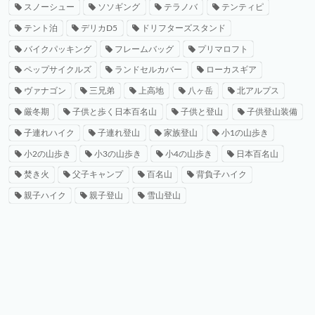
スノーシュー
ソソギング
テラノバ
テンティピ
テント泊
デリカD5
ドリフターズスタンド
バイクパッキング
フレームバッグ
プリマロフト
ペップサイクルズ
ランドセルカバー
ローカスギア
ヴァナゴン
三兄弟
上高地
八ヶ岳
北アルプス
厳冬期
子供と歩く日本百名山
子供と登山
子供登山装備
子連れハイク
子連れ登山
家族登山
小1の山歩き
小2の山歩き
小3の山歩き
小4の山歩き
日本百名山
焚き火
父子キャンプ
百名山
背負子ハイク
親子ハイク
親子登山
雪山登山