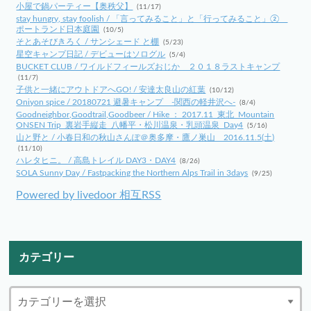
小屋で鍋パーティー【奥秩父】
(11/17)
stay hungry, stay foolish / 「言ってみること」と「行ってみること」②
ポートランド日本庭園
(10/5)
そとあそびきろく / サンシェード と棚
(5/23)
星空キャンプ日記 / デビューはソログル
(5/4)
BUCKET CLUB / ワイルドフィールズおじか ２０１８ラストキャンプ
(11/7)
子供と一緒にアウトドアへGO! / 安達太良山の紅葉
(10/12)
Oniyon spice / 20180721 避暑キャンプ -関西の軽井沢へ-
(8/4)
Goodneighbor,Goodtrail,Goodbeer / Hike ： 2017.11_東北_Mountain
ONSEN Trip_裏岩手縦走_八幡平・松川温泉・乳頭温泉_Day4
(5/16)
山と野と / 小春日和の秋山さんぽ＠奥多摩・鷹ノ巣山 2016.11.5(土)
(11/10)
ハレタヒニ。 / 高島トレイル DAY3・DAY4
(8/26)
SOLA Sunny Day / Fastpacking the Northern Alps Trail in 3days
(9/25)
Powered by livedoor 相互RSS
カテゴリー