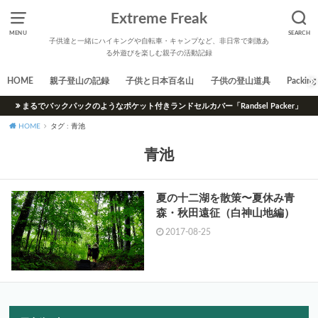
Extreme Freak
MENU
SEARCH
子供達と一緒にハイキングや自転車・キャンプなど、非日常で刺激あ
る外遊びを楽しむ親子の活動記録
HOME
親子登山の記録
子供と日本百名山
子供の登山道具
Packing 
まるでバックパックのようなポケット付きランドセルカバー「Randsel Packer」
HOME
タグ : 青池
青池
夏の十二湖を散策〜夏休み青
森・秋田遠征（白神山地編）
2017-08-25