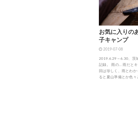
お気に入りの
子キャンプ
2019-07-08
2019.6.29～6.
記録。 雨の… 雨だ
回は珍しく、雨とわか
ると夏山準備とか色々