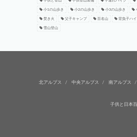
子供と登山
子供登山装備
子連れハイク
小1の山歩き
小2の山歩き
小3の山歩き
焚き火
父子キャンプ
百名山
背負子ハイ
雪山登山
北アルプス
中央アルプス
南アルプス
子供と日本