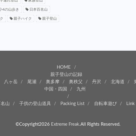
子連れ登山
家族登山
小4の山歩き
日本百名山
ク
親子ハイク
親子登山
HOME
親子登山の記録
八ヶ岳
尾瀬
奥多摩
奥秩父
丹沢
北海道
中国・四国
九州
百名山
子供の登山道具
Packing List
自転車遊び
Link
©Copyright2026
Extreme Freak
.All Rights Reserved.