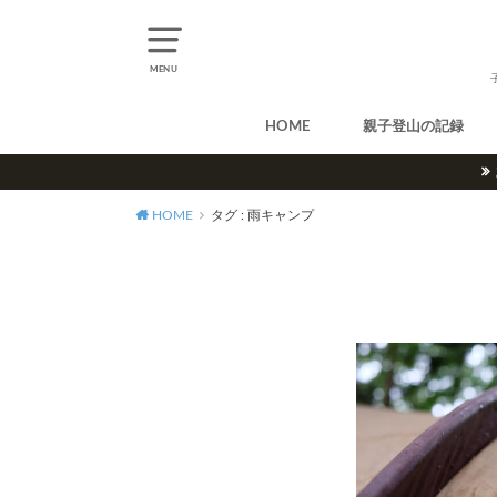
MENU
HOME
親子登山の記録
北アルプス
中央アルプス
南アルプス
八ヶ岳
尾瀬
奥多摩
奥秩父
丹沢
北海道
東北
関東
甲信越
北陸
関西
中国・四国
九州
HOME
タグ : 雨キャンプ