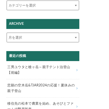
ARCHIVE
最近の投稿
三男ユウタと槍ヶ岳～親子テント泊登山
【前編】
悲願の空木岳&TJAR2024の応援！夏休みの
親子登山
移住先の松本で農業を始め、あそびとファ