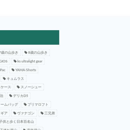
7歳の山歩き
8歳の山歩き
GIOS
ks ultralight gear
-Pac
YAMA-Shorts
キュムラス
スケース
スノーシュー
泊
デリカD5
レームバッグ
プリマロフト
スギア
ヴァナゴン
三兄弟
子供と歩く日本百名山