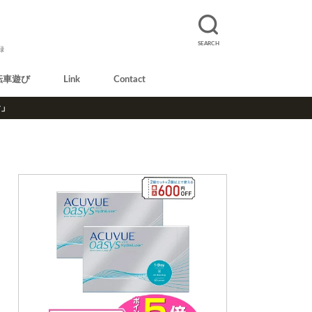
SEARCH
録
転車遊び
Link
Contact
r」