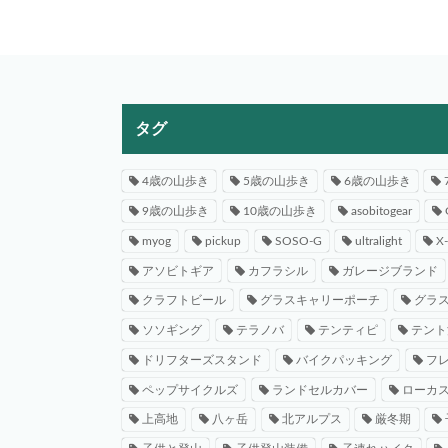
タグ
4歳の山歩き
5歳の山歩き
6歳の山歩き
9歳の山歩き
10歳の山歩き
asobitogear
myog
pickup
SOSO-G
ultralight
X
アソビトギア
カフラシル
ガレージブランド
クラフトビール
グラスキャリーポーチ
グラ
ソソギング
テラノバ
テンティピ
テント
ドリフターズスタンド
バイクパッキング
フ
ペップサイクルズ
ランドセルカバー
ローカ
上高地
八ヶ岳
北アルプス
厳冬期