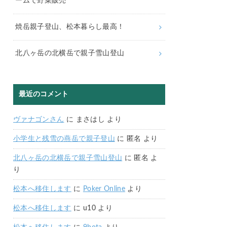
ームで野菜販売
焼岳親子登山、松本暮らし最高！
北八ヶ岳の北横岳で親子雪山登山
最近のコメント
ヴァナゴンさん
に
まさはし
より
小学生と残雪の燕岳で親子登山
に
匿名
より
北八ヶ岳の北横岳で親子雪山登山
に
匿名
よ
り
松本へ移住します
に
Poker Online
より
松本へ移住します
に
u10
より