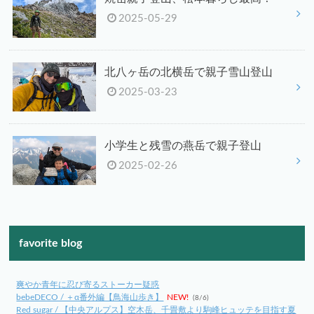
2025-05-29
北八ヶ岳の北横岳で親子雪山登山
2025-03-23
小学生と残雪の燕岳で親子登山
2025-02-26
favorite blog
爽やか青年に忍び寄るストーカー疑惑
bebeDECO / ＋α番外編【鳥海山歩き】
NEW!
(8/6)
Red sugar / 【中央アルプス】空木岳、千畳敷より駒峰ヒュッテを目指す夏