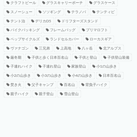
クラフトビール
グラスキャリーポーチ
グラスケース
スノーシュー
ソソギング
テラノバ
テンティピ
テント泊
デリカD5
ドリフターズスタンド
バイクパッキング
フレームバッグ
プリマロフト
ペップサイクルズ
ランドセルカバー
ローカスギア
ヴァナゴン
三兄弟
上高地
八ヶ岳
北アルプス
厳冬期
子供と歩く日本百名山
子供と登山
子供登山装備
子連れハイク
子連れ登山
家族登山
小1の山歩き
小2の山歩き
小3の山歩き
小4の山歩き
日本百名山
焚き火
父子キャンプ
百名山
背負子ハイク
親子ハイク
親子登山
雪山登山