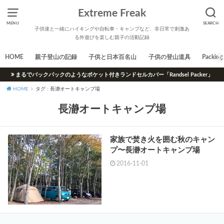
Extreme Freak
MENU
SEARCH
子供達と一緒にハイキングや自転車・キャンプなど、非日常で刺激あ
る外遊びを楽しむ親子の活動記録
HOME
親子登山の記録
子供と日本百名山
子供の登山道具
Packing 
まるでバックパックのようなポケット付きランドセルカバー「Randsel Packer」
HOME
タグ : 長瀞オートキャンプ場
長瀞オートキャンプ場
家族で焚き火を囲む秋のキャン
プ〜長瀞オートキャンプ場
2016-11-01