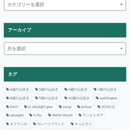
アーカイブ
タグ
4歳の山歩き
5歳の山歩き
6歳の山歩き
7歳の山歩き
8歳の山歩き
9歳の山歩き
10歳の山歩き
asobitogear
GIOS
ks ultralight gear
myog
pickup
SOSO-G
ultralight
X-Pac
YAMA-Shorts
アソビトギア
カフラシル
ガレージブランド
キュムラス