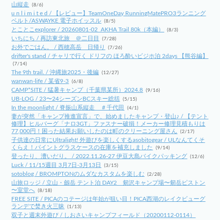
山縦走
(8/6)
u n l i m i t e d / 【レビュー】TeamOneDay RunningMatePRO3ランニング
ベルト/ASWAYKE 電子ホイッスル
(8/5)
とことこexplorer / 20260801-02_AKHA Trail 80k（本編）
(8/3)
いちにち / 再訪東北旅 ＠二日目
(7/28)
お外でごはん。 / 西穂高岳 日帰り
(7/26)
drifter's stand / チャリで行く ドリフの ほろ酔いビジホ泊 2days 【熊谷編】
(7/14)
The 9th trail. / 沖縄旅2025・後編
(12/27)
wanwan-life / 某省9-3
(6/8)
CAMP*SITE / 猛暑キャンプ（千葉県某所）2024.8
(9/16)
UB-LOG / 23〜24シーズンBCスキー総括
(5/15)
In the moonlight / 脊振山系縦走 ＃千代田
(4/1)
妻が突然「キャンプ推進宣言」で、始めましたキャンプ・登山♪ / 【テント
修理】ヒルバーグ「ナロ3GT」ファスナー破損！メーカー修理見積もりは
77,000円！困った結果お願いしたのは町のクリーニング屋さん
(2/17)
子供達の日常にUltralight! 外遊びを楽しくするasobitogear / ULなんてくそ
くらえ！パイントグラスケースの在庫を補充しました
(9/14)
登ったり、漕いだり。 / 2022.11.26-27 伊豆大島バイクパッキング
(12/6)
Luck / 11/15週目 3月7日-3月13日
(3/15)
sotoblog / BROMPTONのムダなカスタムを楽しむ
(2/28)
山旅ロッジ / 立山・劔岳 テント泊 DAY2 剱沢キャンプ場〜剱岳ピストン
〜室堂へ
(8/18)
FREE SITE / PICAのコテージは年始が狙い目！PICA西湖のレイクビューグ
ランデで焚き火三昧
(1/13)
双子と週末外遊び / しおさいキャンプフィールド（20200112-0114）