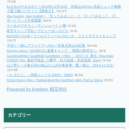
(7/22)
ねずみのやまのぼり / 2014年12月22日 乾徳山2031m-高原ヒュッテ避難
小屋で鍋パーティー【奥秩父】
(11/17)
stay hungry, stay foolish / 「言ってみること」と「行ってみること」②
ポートランド日本庭園
(10/5)
そとあそびきろく / サンシェード と棚
(5/23)
星空キャンプ日記 / デビューはソログル
(5/4)
BUCKET CLUB / ワイルドフィールズおじか ２０１８ラストキャンプ
(11/7)
子供と一緒にアウトドアへGO! / 安達太良山の紅葉
(10/12)
Oniyon spice / 20180721 避暑キャンプ -関西の軽井沢へ-
(8/4)
Goodneighbor,Goodtrail,Goodbeer / Hike ： 2017.11_東北_Mountain
ONSEN Trip_裏岩手縦走_八幡平・松川温泉・乳頭温泉_Day4
(5/16)
山と野と / 小春日和の秋山さんぽ＠奥多摩・鷹ノ巣山 2016.11.5(土)
(11/10)
ハレタヒニ。 / 高島トレイル DAY3・DAY4
(8/26)
SOLA Sunny Day / Fastpacking the Northern Alps Trail in 3days
(9/25)
Powered by livedoor 相互RSS
カテゴリー