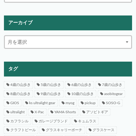
アーカイブ
タグ
4歳の山歩き
5歳の山歩き
6歳の山歩き
7歳の山歩き
8歳の山歩き
9歳の山歩き
10歳の山歩き
asobitogear
GIOS
ks ultralight gear
myog
pickup
SOSO-G
ultralight
X-Pac
YAMA-Shorts
アソビトギア
カフラシル
ガレージブランド
キュムラス
クラフトビール
グラスキャリーポーチ
グラスケース