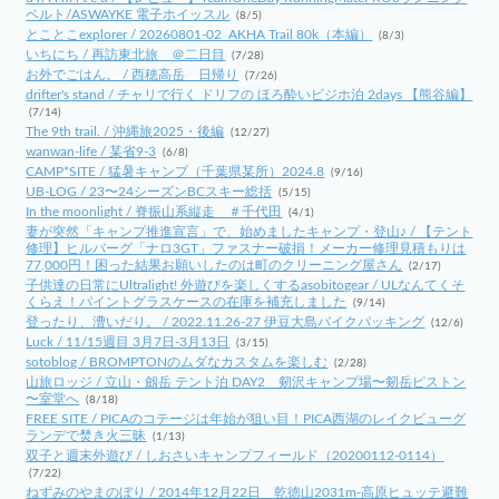
ベルト/ASWAYKE 電子ホイッスル
(8/5)
とことこexplorer / 20260801-02_AKHA Trail 80k（本編）
(8/3)
いちにち / 再訪東北旅 ＠二日目
(7/28)
お外でごはん。 / 西穂高岳 日帰り
(7/26)
drifter's stand / チャリで行く ドリフの ほろ酔いビジホ泊 2days 【熊谷編】
(7/14)
The 9th trail. / 沖縄旅2025・後編
(12/27)
wanwan-life / 某省9-3
(6/8)
CAMP*SITE / 猛暑キャンプ（千葉県某所）2024.8
(9/16)
UB-LOG / 23〜24シーズンBCスキー総括
(5/15)
In the moonlight / 脊振山系縦走 ＃千代田
(4/1)
妻が突然「キャンプ推進宣言」で、始めましたキャンプ・登山♪ / 【テント
修理】ヒルバーグ「ナロ3GT」ファスナー破損！メーカー修理見積もりは
77,000円！困った結果お願いしたのは町のクリーニング屋さん
(2/17)
子供達の日常にUltralight! 外遊びを楽しくするasobitogear / ULなんてくそ
くらえ！パイントグラスケースの在庫を補充しました
(9/14)
登ったり、漕いだり。 / 2022.11.26-27 伊豆大島バイクパッキング
(12/6)
Luck / 11/15週目 3月7日-3月13日
(3/15)
sotoblog / BROMPTONのムダなカスタムを楽しむ
(2/28)
山旅ロッジ / 立山・劔岳 テント泊 DAY2 剱沢キャンプ場〜剱岳ピストン
〜室堂へ
(8/18)
FREE SITE / PICAのコテージは年始が狙い目！PICA西湖のレイクビューグ
ランデで焚き火三昧
(1/13)
双子と週末外遊び / しおさいキャンプフィールド（20200112-0114）
(7/22)
ねずみのやまのぼり / 2014年12月22日 乾徳山2031m-高原ヒュッテ避難