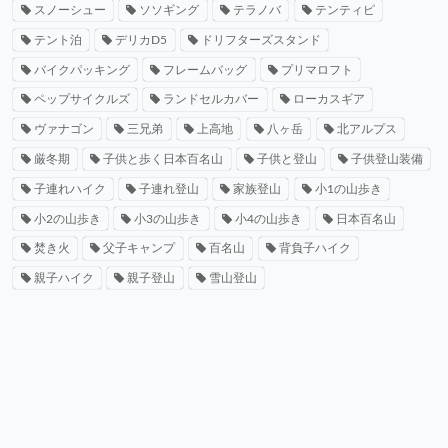
スノーシュー
ソソギング
テラノバ
テンティピ
テント泊
デリカD5
ドリフターズスタンド
バイクパッキング
フレームバッグ
プリマロフト
ペップサイクルズ
ランドセルカバー
ローカスギア
ヴァナゴン
三兄弟
上高地
八ヶ岳
北アルプス
厳冬期
子供と歩く日本百名山
子供と登山
子供登山装備
子連れハイク
子連れ登山
家族登山
小1の山歩き
小2の山歩き
小3の山歩き
小4の山歩き
日本百名山
焚き火
父子キャンプ
百名山
背負子ハイク
親子ハイク
親子登山
雪山登山