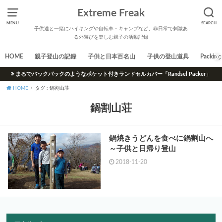
Extreme Freak
MENU
SEARCH
子供達と一緒にハイキングや自転車・キャンプなど、非日常で刺激あ
る外遊びを楽しむ親子の活動記録
HOME
親子登山の記録
子供と日本百名山
子供の登山道具
Packing 
まるでバックパックのようなポケット付きランドセルカバー「Randsel Packer」
HOME
タグ : 鍋割山荘
鍋割山荘
鍋焼きうどんを食べに鍋割山へ
～子供と日帰り登山
2018-11-20