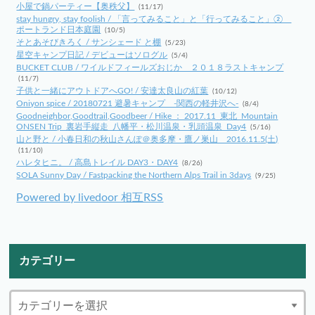
小屋で鍋パーティー【奥秩父】
(11/17)
stay hungry, stay foolish / 「言ってみること」と「行ってみること」②
ポートランド日本庭園
(10/5)
そとあそびきろく / サンシェード と棚
(5/23)
星空キャンプ日記 / デビューはソログル
(5/4)
BUCKET CLUB / ワイルドフィールズおじか ２０１８ラストキャンプ
(11/7)
子供と一緒にアウトドアへGO! / 安達太良山の紅葉
(10/12)
Oniyon spice / 20180721 避暑キャンプ -関西の軽井沢へ-
(8/4)
Goodneighbor,Goodtrail,Goodbeer / Hike ： 2017.11_東北_Mountain
ONSEN Trip_裏岩手縦走_八幡平・松川温泉・乳頭温泉_Day4
(5/16)
山と野と / 小春日和の秋山さんぽ＠奥多摩・鷹ノ巣山 2016.11.5(土)
(11/10)
ハレタヒニ。 / 高島トレイル DAY3・DAY4
(8/26)
SOLA Sunny Day / Fastpacking the Northern Alps Trail in 3days
(9/25)
Powered by livedoor 相互RSS
カテゴリー