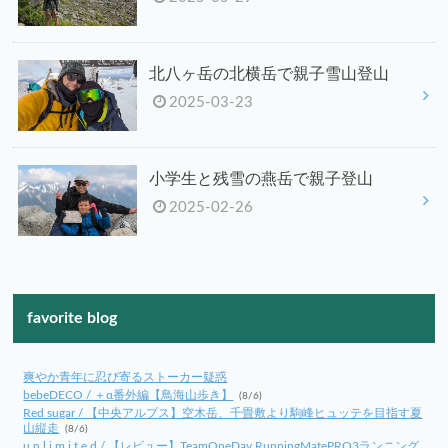
北八ヶ岳の北横岳で親子雪山登山
2025-03-23
小学生と残雪の燕岳で親子登山
2025-02-26
favorite blog
爽やか青年に忍び寄るストーカー疑惑
bebeDECO / ＋α番外編【鳥海山歩き】
(8/6)
Red sugar / 【中央アルプス】空木岳、千畳敷より駒峰ヒュッテを目指す夏
山縦走
(8/6)
u n l i m i t e d / 【レビュー】TeamOneDay RunningMatePRO3ランニング