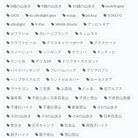
8歳の山歩き
9歳の山歩き
10歳の山歩き
asobitogear
GIOS
ks ultralight gear
myog
pickup
SOSO-G
ultralight
X-Pac
YAMA-Shorts
アソビトギア
カフラシル
ガレージブランド
キュムラス
クラフトビール
グラスキャリーポーチ
グラスケース
スノーシュー
ソソギング
テラノバ
テンティピ
テント泊
デリカD5
ドリフターズスタンド
バイクパッキング
フレームバッグ
プリマロフト
ペップサイクルズ
ランドセルカバー
ローカスギア
ヴァナゴン
三兄弟
上高地
八ヶ岳
北アルプス
厳冬期
子供と歩く日本百名山
子供と登山
子供登山装備
子連れハイク
子連れ登山
家族登山
小1の山歩き
小2の山歩き
小3の山歩き
小4の山歩き
日本百名山
焚き火
父子キャンプ
百名山
背負子ハイク
親子ハイク
親子登山
雪山登山