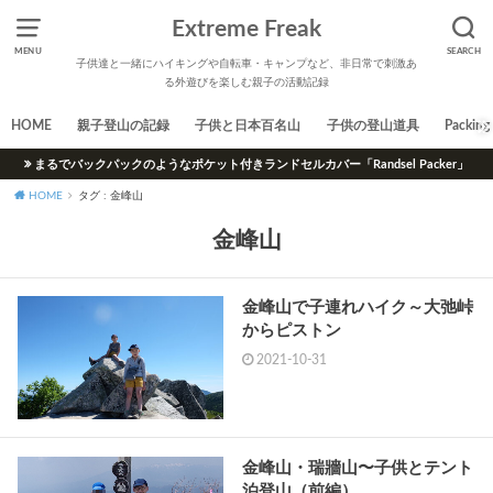
Extreme Freak
MENU
SEARCH
子供達と一緒にハイキングや自転車・キャンプなど、非日常で刺激あ
る外遊びを楽しむ親子の活動記録
HOME
親子登山の記録
子供と日本百名山
子供の登山道具
Packing 
まるでバックパックのようなポケット付きランドセルカバー「Randsel Packer」
HOME
タグ : 金峰山
金峰山
金峰山で子連れハイク～大弛峠
からピストン
2021-10-31
金峰山・瑞牆山〜子供とテント
泊登山（前編）