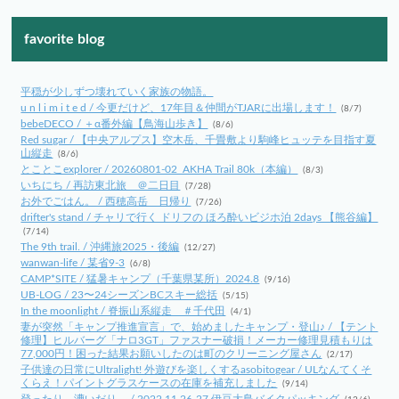
favorite blog
平穏が少しずつ壊れていく家族の物語。
u n l i m i t e d / 今更だけど、17年目＆仲間がTJARに出場します！
(8/7)
bebeDECO / ＋α番外編【鳥海山歩き】
(8/6)
Red sugar / 【中央アルプス】空木岳、千畳敷より駒峰ヒュッテを目指す夏
山縦走
(8/6)
とことこexplorer / 20260801-02_AKHA Trail 80k（本編）
(8/3)
いちにち / 再訪東北旅 ＠二日目
(7/28)
お外でごはん。 / 西穂高岳 日帰り
(7/26)
drifter's stand / チャリで行く ドリフの ほろ酔いビジホ泊 2days 【熊谷編】
(7/14)
The 9th trail. / 沖縄旅2025・後編
(12/27)
wanwan-life / 某省9-3
(6/8)
CAMP*SITE / 猛暑キャンプ（千葉県某所）2024.8
(9/16)
UB-LOG / 23〜24シーズンBCスキー総括
(5/15)
In the moonlight / 脊振山系縦走 ＃千代田
(4/1)
妻が突然「キャンプ推進宣言」で、始めましたキャンプ・登山♪ / 【テント
修理】ヒルバーグ「ナロ3GT」ファスナー破損！メーカー修理見積もりは
77,000円！困った結果お願いしたのは町のクリーニング屋さん
(2/17)
子供達の日常にUltralight! 外遊びを楽しくするasobitogear / ULなんてくそ
くらえ！パイントグラスケースの在庫を補充しました
(9/14)