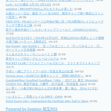
登ったり、漕いだり。 / 2022.11.26-27 伊豆大島バイクパッキング
(12/6)
Luck / 11/15週目 3月7日-3月13日
(3/15)
sotoblog / BROMPTONのムダなカスタムを楽しむ
(2/28)
山旅ロッジ / 立山・劔岳 テント泊 DAY2 剱沢キャンプ場〜剱岳ピストン
〜室堂へ
(8/18)
FREE SITE / PICAのコテージは年始が狙い目！PICA西湖のレイクビューグ
ランデで焚き火三昧
(1/13)
双子と週末外遊び / しおさいキャンプフィールド（20200112-0114）
(7/22)
ねずみのやまのぼり / 2014年12月22日 乾徳山2031m-高原ヒュッテ避難
小屋で鍋パーティー【奥秩父】
(11/17)
stay hungry, stay foolish / 「言ってみること」と「行ってみること」②
ポートランド日本庭園
(10/5)
そとあそびきろく / サンシェード と棚
(5/23)
星空キャンプ日記 / デビューはソログル
(5/4)
BUCKET CLUB / ワイルドフィールズおじか ２０１８ラストキャンプ
(11/7)
子供と一緒にアウトドアへGO! / 安達太良山の紅葉
(10/12)
Oniyon spice / 20180721 避暑キャンプ -関西の軽井沢へ-
(8/4)
Goodneighbor,Goodtrail,Goodbeer / Hike ： 2017.11_東北_Mountain
ONSEN Trip_裏岩手縦走_八幡平・松川温泉・乳頭温泉_Day4
(5/16)
山と野と / 小春日和の秋山さんぽ＠奥多摩・鷹ノ巣山 2016.11.5(土)
(11/10)
ハレタヒニ。 / 高島トレイル DAY3・DAY4
(8/26)
SOLA Sunny Day / Fastpacking the Northern Alps Trail in 3days
(9/25)
Powered by livedoor 相互RSS