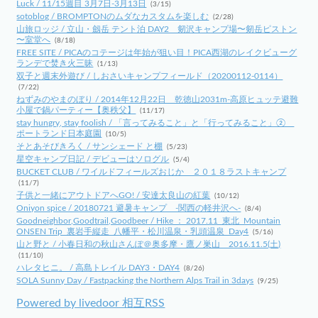
Luck / 11/15週目 3月7日-3月13日
(3/15)
sotoblog / BROMPTONのムダなカスタムを楽しむ
(2/28)
山旅ロッジ / 立山・劔岳 テント泊 DAY2 剱沢キャンプ場〜剱岳ピストン
〜室堂へ
(8/18)
FREE SITE / PICAのコテージは年始が狙い目！PICA西湖のレイクビューグ
ランデで焚き火三昧
(1/13)
双子と週末外遊び / しおさいキャンプフィールド（20200112-0114）
(7/22)
ねずみのやまのぼり / 2014年12月22日 乾徳山2031m-高原ヒュッテ避難
小屋で鍋パーティー【奥秩父】
(11/17)
stay hungry, stay foolish / 「言ってみること」と「行ってみること」②
ポートランド日本庭園
(10/5)
そとあそびきろく / サンシェード と棚
(5/23)
星空キャンプ日記 / デビューはソログル
(5/4)
BUCKET CLUB / ワイルドフィールズおじか ２０１８ラストキャンプ
(11/7)
子供と一緒にアウトドアへGO! / 安達太良山の紅葉
(10/12)
Oniyon spice / 20180721 避暑キャンプ -関西の軽井沢へ-
(8/4)
Goodneighbor,Goodtrail,Goodbeer / Hike ： 2017.11_東北_Mountain
ONSEN Trip_裏岩手縦走_八幡平・松川温泉・乳頭温泉_Day4
(5/16)
山と野と / 小春日和の秋山さんぽ＠奥多摩・鷹ノ巣山 2016.11.5(土)
(11/10)
ハレタヒニ。 / 高島トレイル DAY3・DAY4
(8/26)
SOLA Sunny Day / Fastpacking the Northern Alps Trail in 3days
(9/25)
Powered by livedoor 相互RSS