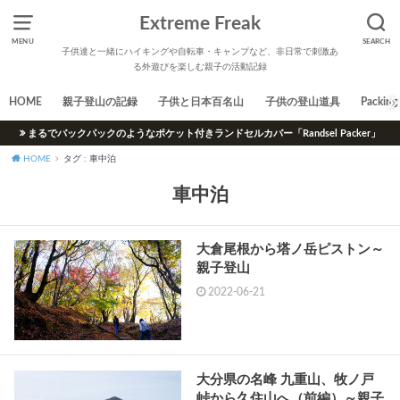
Extreme Freak
MENU
SEARCH
子供達と一緒にハイキングや自転車・キャンプなど、非日常で刺激あ
る外遊びを楽しむ親子の活動記録
HOME
親子登山の記録
子供と日本百名山
子供の登山道具
Packing 
まるでバックパックのようなポケット付きランドセルカバー「Randsel Packer」
HOME
タグ : 車中泊
車中泊
大倉尾根から塔ノ岳ピストン～
親子登山
2022-06-21
大分県の名峰 九重山、牧ノ戸
峠から久住山へ（前編）～親子