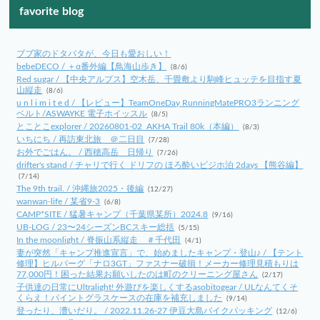
favorite blog
ブブ家のドタバタが、今日も愛おしい！
bebeDECO / ＋α番外編【鳥海山歩き】
(8/6)
Red sugar / 【中央アルプス】空木岳、千畳敷より駒峰ヒュッテを目指す夏
山縦走
(8/6)
u n l i m i t e d / 【レビュー】TeamOneDay RunningMatePRO3ランニング
ベルト/ASWAYKE 電子ホイッスル
(8/5)
とことこexplorer / 20260801-02_AKHA Trail 80k（本編）
(8/3)
いちにち / 再訪東北旅 ＠二日目
(7/28)
お外でごはん。 / 西穂高岳 日帰り
(7/26)
drifter's stand / チャリで行く ドリフの ほろ酔いビジホ泊 2days 【熊谷編】
(7/14)
The 9th trail. / 沖縄旅2025・後編
(12/27)
wanwan-life / 某省9-3
(6/8)
CAMP*SITE / 猛暑キャンプ（千葉県某所）2024.8
(9/16)
UB-LOG / 23〜24シーズンBCスキー総括
(5/15)
In the moonlight / 脊振山系縦走 ＃千代田
(4/1)
妻が突然「キャンプ推進宣言」で、始めましたキャンプ・登山♪ / 【テント
修理】ヒルバーグ「ナロ3GT」ファスナー破損！メーカー修理見積もりは
77,000円！困った結果お願いしたのは町のクリーニング屋さん
(2/17)
子供達の日常にUltralight! 外遊びを楽しくするasobitogear / ULなんてくそ
くらえ！パイントグラスケースの在庫を補充しました
(9/14)
登ったり、漕いだり。 / 2022.11.26-27 伊豆大島バイクパッキング
(12/6)