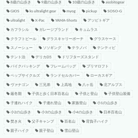
8歳の山歩き
9歳の山歩き
10歳の山歩き
asobitogear
GIOS
ks ultralight gear
myog
pickup
SOSO-G
ultralight
X-Pac
YAMA-Shorts
アソビトギア
カフラシル
ガレージブランド
キュムラス
クラフトビール
グラスキャリーポーチ
グラスケース
スノーシュー
ソソギング
テラノバ
テンティピ
テント泊
デリカD5
ドリフターズスタンド
バイクパッキング
フレームバッグ
プリマロフト
ペップサイクルズ
ランドセルカバー
ローカスギア
ヴァナゴン
三兄弟
上高地
八ヶ岳
北アルプス
厳冬期
子供と歩く日本百名山
子供と登山
子供登山装備
子連れハイク
子連れ登山
家族登山
小1の山歩き
小2の山歩き
小3の山歩き
小4の山歩き
日本百名山
焚き火
父子キャンプ
百名山
背負子ハイク
親子ハイク
親子登山
雪山登山