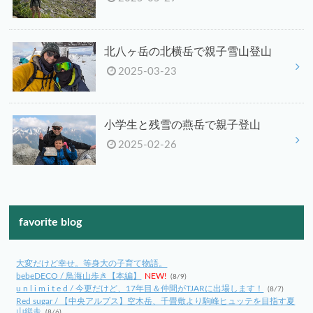
北八ヶ岳の北横岳で親子雪山登山
2025-03-23
小学生と残雪の燕岳で親子登山
2025-02-26
favorite blog
大変だけど幸せ。等身大の子育て物語。
bebeDECO / 鳥海山歩き【本編】
NEW!
(8/9)
u n l i m i t e d / 今更だけど、17年目＆仲間がTJARに出場します！
(8/7)
Red sugar / 【中央アルプス】空木岳、千畳敷より駒峰ヒュッテを目指す夏
山縦走
(8/6)