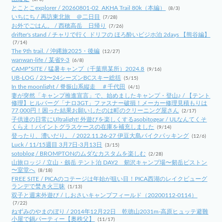
とことこexplorer / 20260801-02_AKHA Trail 80k（本編）
(8/3)
いちにち / 再訪東北旅 ＠二日目
(7/28)
お外でごはん。 / 西穂高岳 日帰り
(7/26)
drifter's stand / チャリで行く ドリフの ほろ酔いビジホ泊 2days 【熊谷編】
(7/14)
The 9th trail. / 沖縄旅2025・後編
(12/27)
wanwan-life / 某省9-3
(6/8)
CAMP*SITE / 猛暑キャンプ（千葉県某所）2024.8
(9/16)
UB-LOG / 23〜24シーズンBCスキー総括
(5/15)
In the moonlight / 脊振山系縦走 ＃千代田
(4/1)
妻が突然「キャンプ推進宣言」で、始めましたキャンプ・登山♪ / 【テント
修理】ヒルバーグ「ナロ3GT」ファスナー破損！メーカー修理見積もりは
77,000円！困った結果お願いしたのは町のクリーニング屋さん
(2/17)
子供達の日常にUltralight! 外遊びを楽しくするasobitogear / ULなんてくそ
くらえ！パイントグラスケースの在庫を補充しました
(9/14)
登ったり、漕いだり。 / 2022.11.26-27 伊豆大島バイクパッキング
(12/6)
Luck / 11/15週目 3月7日-3月13日
(3/15)
sotoblog / BROMPTONのムダなカスタムを楽しむ
(2/28)
山旅ロッジ / 立山・劔岳 テント泊 DAY2 剱沢キャンプ場〜剱岳ピストン
〜室堂へ
(8/18)
FREE SITE / PICAのコテージは年始が狙い目！PICA西湖のレイクビューグ
ランデで焚き火三昧
(1/13)
双子と週末外遊び / しおさいキャンプフィールド（20200112-0114）
(7/22)
ねずみのやまのぼり / 2014年12月22日 乾徳山2031m-高原ヒュッテ避難
小屋で鍋パーティー【奥秩父】
(11/17)