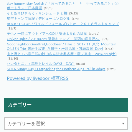
stay hungry, stay foolish / 「言ってみること」と「行ってみること」②
ポートランド日本庭園
(10/5)
そとあそびきろく / サンシェード と棚
(5/23)
星空キャンプ日記 / デビューはソログル
(5/4)
BUCKET CLUB / ワイルドフィールズおじか ２０１８ラストキャンプ
(11/7)
子供と一緒にアウトドアへGO! / 安達太良山の紅葉
(10/12)
Oniyon spice / 20180721 避暑キャンプ -関西の軽井沢へ-
(8/4)
Goodneighbor,Goodtrail,Goodbeer / Hike ： 2017.11_東北_Mountain
ONSEN Trip_裏岩手縦走_八幡平・松川温泉・乳頭温泉_Day4
(5/16)
山と野と / 小春日和の秋山さんぽ＠奥多摩・鷹ノ巣山 2016.11.5(土)
(11/10)
ハレタヒニ。 / 高島トレイル DAY3・DAY4
(8/26)
SOLA Sunny Day / Fastpacking the Northern Alps Trail in 3days
(9/25)
Powered by livedoor 相互RSS
カテゴリー