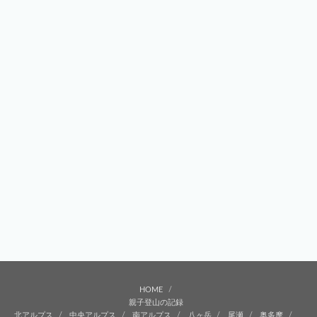
HOME
親子登山の記録
北アルプス
中央アルプス
南アルプス
八ヶ岳
尾瀬
奥多摩