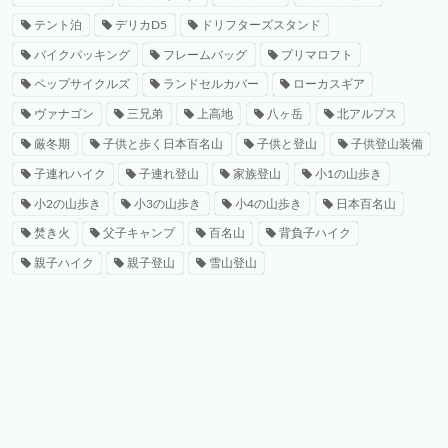
テント泊
デリカD5
ドリフターズスタンド
バイクパッキング
フレームバッグ
プリマロフト
ペップサイクルズ
ランドセルカバー
ローカスギア
ヴァナゴン
三兄弟
上高地
八ヶ岳
北アルプス
厳冬期
子供と歩く日本百名山
子供と登山
子供登山装備
子連れハイク
子連れ登山
家族登山
小1の山歩き
小2の山歩き
小3の山歩き
小4の山歩き
日本百名山
焚き火
父子キャンプ
百名山
背負子ハイク
親子ハイク
親子登山
雪山登山