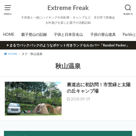
Extreme Freak
MENU
SEARCH
子供達と一緒にハイキングや自転車・キャンプなど、非日常で刺激あ
る外遊びを楽しむ親子の活動記録
HOME
親子登山の記録
子供と日本百名山
子供の登山道具
Packing 
まるでバックパックのようなポケット付きランドセルカバー「Randsel Packer」
HOME
タグ : 秋山温泉
秋山温泉
裏道志に初訪問！市営緑と太陽
の丘キャンプ場
2018-09-19