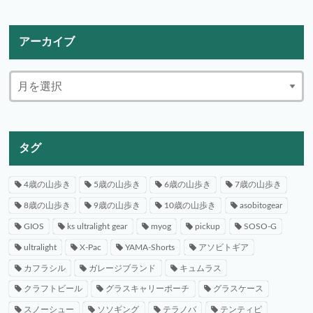
アーカイブ
タグ
4歳の山歩き
5歳の山歩き
6歳の山歩き
7歳の山歩き
8歳の山歩き
9歳の山歩き
10歳の山歩き
asobitogear
GIOS
ks ultralight gear
myog
pickup
SOSO-G
ultralight
X-Pac
YAMA-Shorts
アソビトギア
カフラシル
ガレージブランド
キュムラス
クラフトビール
グラスキャリーポーチ
グラスケース
スノーシュー
ソソギング
テラノバ
テンティピ