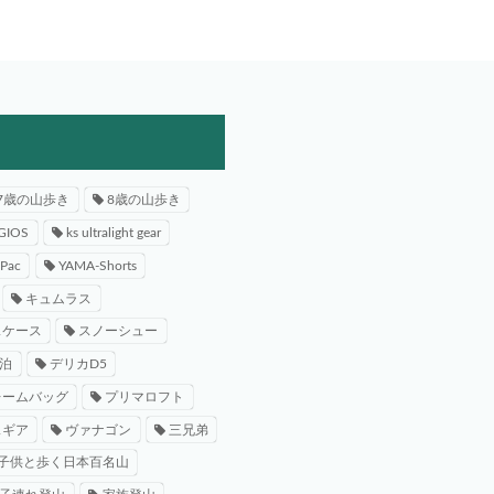
7歳の山歩き
8歳の山歩き
GIOS
ks ultralight gear
-Pac
YAMA-Shorts
キュムラス
スケース
スノーシュー
泊
デリカD5
レームバッグ
プリマロフト
スギア
ヴァナゴン
三兄弟
子供と歩く日本百名山