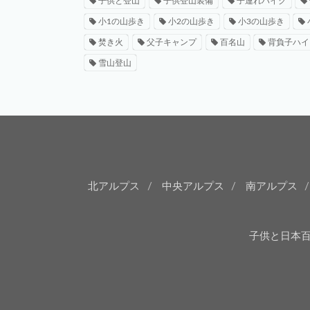
子供と登山
子供登山装備
子連れハイク
小1の山歩き
小2の山歩き
小3の山歩き
焚き火
父子キャンプ
百名山
背負子ハイ
雪山登山
北アルプス
中央アルプス
南アルプス
子供と日本