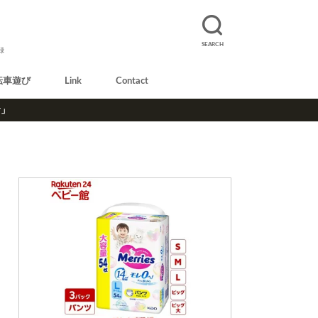
SEARCH
録
転車遊び
Link
Contact
r」