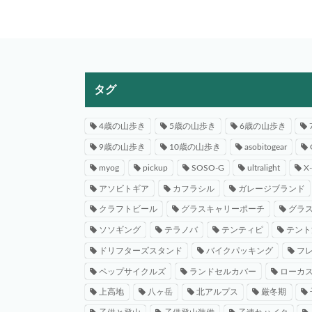
タグ
4歳の山歩き
5歳の山歩き
6歳の山歩き
9歳の山歩き
10歳の山歩き
asobitogear
myog
pickup
SOSO-G
ultralight
X
アソビトギア
カフラシル
ガレージブランド
クラフトビール
グラスキャリーポーチ
グラ
ソソギング
テラノバ
テンティピ
テント
ドリフターズスタンド
バイクパッキング
フ
ペップサイクルズ
ランドセルカバー
ローカ
上高地
八ヶ岳
北アルプス
厳冬期