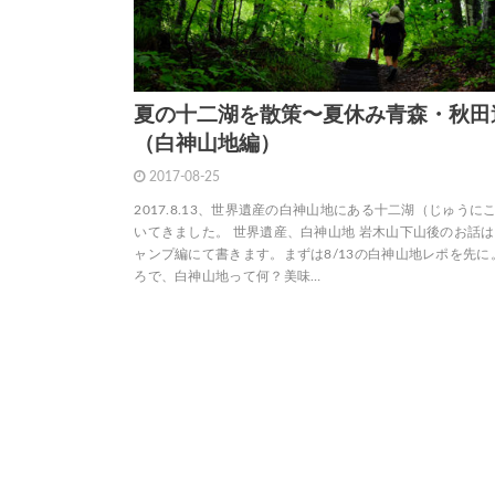
夏の十二湖を散策〜夏休み青森・秋田
（白神山地編）
2017-08-25
2017.8.13、世界遺産の白神山地にある十二湖（じゅうに
いてきました。 世界遺産、白神山地 岩木山下山後のお話
ャンプ編にて書きます。まずは8/13の白神山地レポを先に
ろで、白神山地って何？美味…