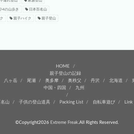
子連れ登山
家族登山
小4の山歩き
日本百名山
ク
親子ハイク
親子登山
HOME
親子登山の記録
八ヶ岳
尾瀬
奥多摩
奥秩父
丹沢
北海道
中国・四国
九州
百名山
子供の登山道具
Packing List
自転車遊び
Link
©Copyright2026
Extreme Freak
.All Rights Reserved.