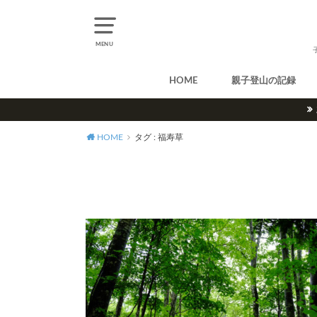
MENU
HOME
親子登山の記録
北アルプス
中央アルプス
南アルプス
八ヶ岳
尾瀬
奥多摩
奥秩父
丹沢
北海道
東北
関東
甲信越
北陸
関西
中国・四国
九州
HOME
タグ : 福寿草