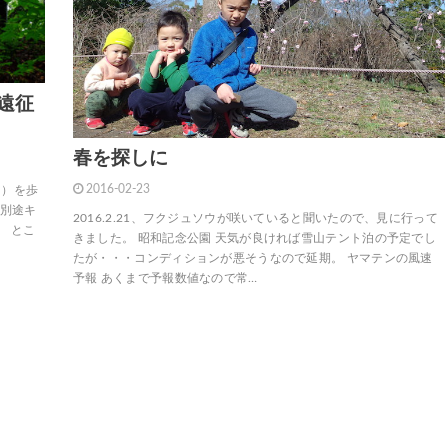
遠征
春を探しに
2016-02-23
こ）を歩
は別途キ
2016.2.21、フクジュソウが咲いていると聞いたので、見に行って
。 とこ
きました。 昭和記念公園 天気が良ければ雪山テント泊の予定でし
たが・・・コンディションが悪そうなので延期。 ヤマテンの風速
予報 あくまで予報数値なので常…