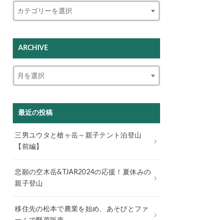
ARCHIVE
最近の投稿
三男ユウタと槍ヶ岳～親子テント泊登山
【前編】
悲願の空木岳&TJAR2024の応援！夏休みの
親子登山
移住先の松本で農業を始め、あそびとファ