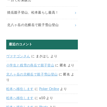
ームで野菜販売
焼岳親子登山、松本暮らし最高！
北八ヶ岳の北横岳で親子雪山登山
最近のコメント
ヴァナゴンさん
に
まさはし
より
小学生と残雪の燕岳で親子登山
に
匿名
より
北八ヶ岳の北横岳で親子雪山登山
に
匿名
よ
り
松本へ移住します
に
Poker Online
より
松本へ移住します
に
u10
より