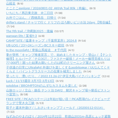
山縦走
(8/6)
とことこexplorer / 20260801-02_AKHA Trail 80k（本編）
(8/3)
いちにち / 再訪東北旅 ＠二日目
(7/28)
お外でごはん。 / 西穂高岳 日帰り
(7/26)
drifter's stand / チャリで行く ドリフの ほろ酔いビジホ泊 2days 【熊谷編】
(7/14)
The 9th trail. / 沖縄旅2025・後編
(12/27)
wanwan-life / 某省9-3
(6/8)
CAMP*SITE / 猛暑キャンプ（千葉県某所）2024.8
(9/16)
UB-LOG / 23〜24シーズンBCスキー総括
(5/15)
In the moonlight / 脊振山系縦走 ＃千代田
(4/1)
妻が突然「キャンプ推進宣言」で、始めましたキャンプ・登山♪ / 【テント
修理】ヒルバーグ「ナロ3GT」ファスナー破損！メーカー修理見積もりは
77,000円！困った結果お願いしたのは町のクリーニング屋さん
(2/17)
子供達の日常にUltralight! 外遊びを楽しくするasobitogear / ULなんてくそ
くらえ！パイントグラスケースの在庫を補充しました
(9/14)
登ったり、漕いだり。 / 2022.11.26-27 伊豆大島バイクパッキング
(12/6)
Luck / 11/15週目 3月7日-3月13日
(3/15)
sotoblog / BROMPTONのムダなカスタムを楽しむ
(2/28)
山旅ロッジ / 立山・劔岳 テント泊 DAY2 剱沢キャンプ場〜剱岳ピストン
〜室堂へ
(8/18)
FREE SITE / PICAのコテージは年始が狙い目！PICA西湖のレイクビューグ
ランデで焚き火三昧
(1/13)
双子と週末外遊び / しおさいキャンプフィールド（20200112-0114）
(7/22)
ねずみのやまのぼり / 2014年12月22日 乾徳山2031m-高原ヒュッテ避難