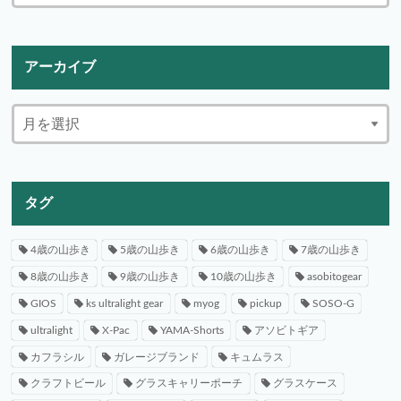
アーカイブ
タグ
4歳の山歩き
5歳の山歩き
6歳の山歩き
7歳の山歩き
8歳の山歩き
9歳の山歩き
10歳の山歩き
asobitogear
GIOS
ks ultralight gear
myog
pickup
SOSO-G
ultralight
X-Pac
YAMA-Shorts
アソビトギア
カフラシル
ガレージブランド
キュムラス
クラフトビール
グラスキャリーポーチ
グラスケース