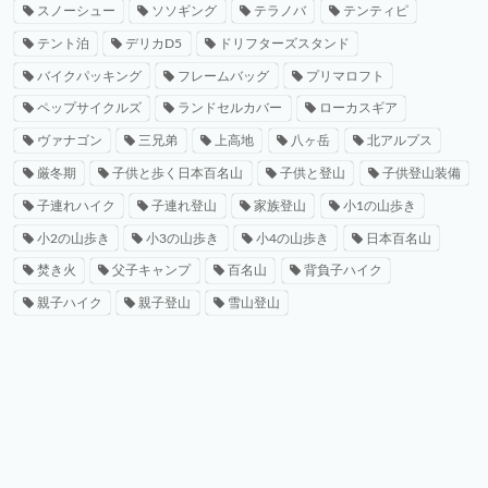
スノーシュー
ソソギング
テラノバ
テンティピ
テント泊
デリカD5
ドリフターズスタンド
バイクパッキング
フレームバッグ
プリマロフト
ペップサイクルズ
ランドセルカバー
ローカスギア
ヴァナゴン
三兄弟
上高地
八ヶ岳
北アルプス
厳冬期
子供と歩く日本百名山
子供と登山
子供登山装備
子連れハイク
子連れ登山
家族登山
小1の山歩き
小2の山歩き
小3の山歩き
小4の山歩き
日本百名山
焚き火
父子キャンプ
百名山
背負子ハイク
親子ハイク
親子登山
雪山登山