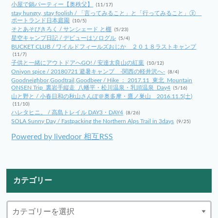
小屋で鍋パーティー【奥秩父】
(11/17)
stay hungry, stay foolish / 「言ってみること」と「行ってみること」②
ポートランド日本庭園
(10/5)
そとあそびきろく / サンシェード と棚
(5/23)
星空キャンプ日記 / デビューはソログル
(5/4)
BUCKET CLUB / ワイルドフィールズおじか ２０１８ラストキャンプ
(11/7)
子供と一緒にアウトドアへGO! / 安達太良山の紅葉
(10/12)
Oniyon spice / 20180721 避暑キャンプ -関西の軽井沢へ-
(8/4)
Goodneighbor,Goodtrail,Goodbeer / Hike ： 2017.11_東北_Mountain
ONSEN Trip_裏岩手縦走_八幡平・松川温泉・乳頭温泉_Day4
(5/16)
山と野と / 小春日和の秋山さんぽ＠奥多摩・鷹ノ巣山 2016.11.5(土)
(11/10)
ハレタヒニ。 / 高島トレイル DAY3・DAY4
(8/26)
SOLA Sunny Day / Fastpacking the Northern Alps Trail in 3days
(9/25)
Powered by livedoor 相互RSS
カテゴリー