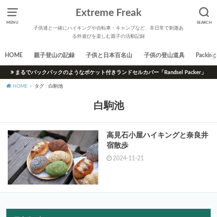
Extreme Freak
MENU
SEARCH
子供達と一緒にハイキングや自転車・キャンプなど、非日常で刺激あ
る外遊びを楽しむ親子の活動記録
HOME
親子登山の記録
子供と日本百名山
子供の登山道具
Packing 
まるでバックパックのようなポケット付きランドセルカバー「Randsel Packer」
HOME
タグ : 白駒池
白駒池
高見石小屋ハイキングと奈良井
宿散歩
2024-11-21