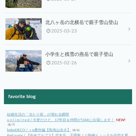
北八ヶ岳の北横岳で親子雪山登山
2025-03-23
小学生と残雪の燕岳で親子登山
2025-02-26
favorite blog
結婚生活の「当たり前」が壊れる瞬間
u n l i m i t e d / 今更だけど、17年目＆仲間がTJARに出場します！
NEW!
(8/7)
bebeDECO / ＋α番外編【鳥海山歩き】
(8/6)
Red sugar / 【中央アルプス】空木岳、千畳敷より駒峰ヒュッテを目指す夏