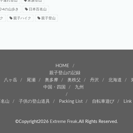
子連れ登山
家族登山
小4の山歩き
日本百名山
ク
親子ハイク
親子登山
HOME
親子登山の記録
八ヶ岳
尾瀬
奥多摩
奥秩父
丹沢
北海道
中国・四国
九州
百名山
子供の登山道具
Packing List
自転車遊び
Link
©Copyright2026
Extreme Freak
.All Rights Reserved.