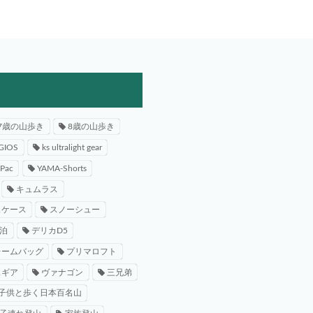
7歳の山歩き
8歳の山歩き
GIOS
ks ultralight gear
-Pac
YAMA-Shorts
キュムラス
スケース
スノーシュー
泊
デリカD5
レームバッグ
プリマロフト
スギア
ヴァナゴン
三兄弟
子供と歩く日本百名山