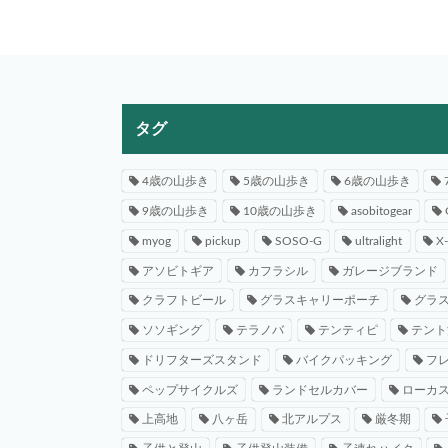
タグ
4歳の山歩き
5歳の山歩き
6歳の山歩き
9歳の山歩き
10歳の山歩き
asobitogear
myog
pickup
SOSO-G
ultralight
X
アソビトギア
カフラシル
ガレージブランド
クラフトビール
グラスキャリーポーチ
グラ
ソソギング
テラノバ
テンティピ
テント
ドリフターズスタンド
バイクパッキング
フ
ペップサイクルズ
ランドセルカバー
ローカ
上高地
八ヶ岳
北アルプス
厳冬期