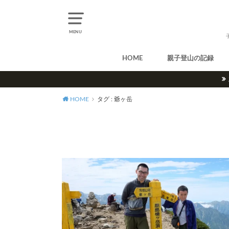
MENU
HOME
親子登山の記録
北アルプス
中央アルプス
南アルプス
八ヶ岳
尾瀬
奥多摩
奥秩父
丹沢
北海道
東北
関東
甲信越
北陸
関西
中国・四国
九州
HOME
タグ : 爺ヶ岳