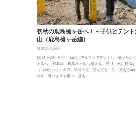
初秋の鹿島槍ヶ岳へ！～子供とテント
山（鹿島槍ヶ岳編）
2018-10-04
2018.9.23～9.24、秋の北アルプスでテント泊。爺ヶ岳か
ヶ岳へ。 双耳峰、鹿島槍ヶ岳へ 爺ヶ岳に登り、次に目指
（つめたいけ）山荘。稜線の先、窪んだところに見える赤
それ。近いようで遠い。見え…