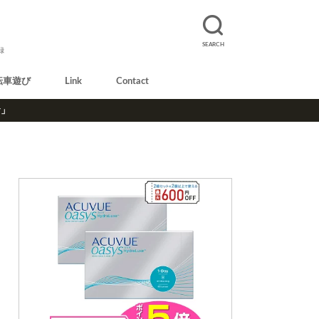
SEARCH
録
転車遊び
Link
Contact
r」