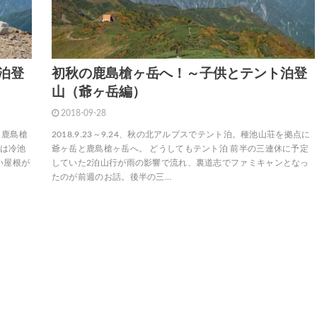
泊登
初秋の鹿島槍ヶ岳へ！～子供とテント泊登
山（爺ヶ岳編）
2018-09-28
ら鹿島槍
2018.9.23～9.24、秋の北アルプスでテント泊。種池山荘を拠点に
すは冷池
爺ヶ岳と鹿島槍ヶ岳へ。 どうしてもテント泊 前半の三連休に予定
い屋根が
していた2泊山行が雨の影響で流れ、裏道志でファミキャンとなっ
たのが前週のお話。後半の三…