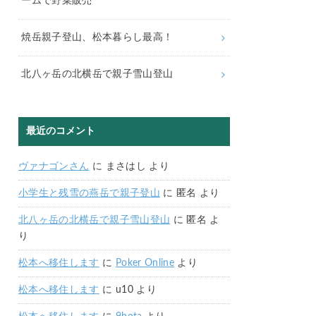
ームで野菜販売
焼岳親子登山、松本暮らし最高！
北八ヶ岳の北横岳で親子雪山登山
最近のコメント
ヴァナゴンさん
に
まさはし
より
小学生と残雪の燕岳で親子登山
に
匿名
より
北八ヶ岳の北横岳で親子雪山登山
に
匿名
よ
り
松本へ移住します
に
Poker Online
より
松本へ移住します
に
u10
より