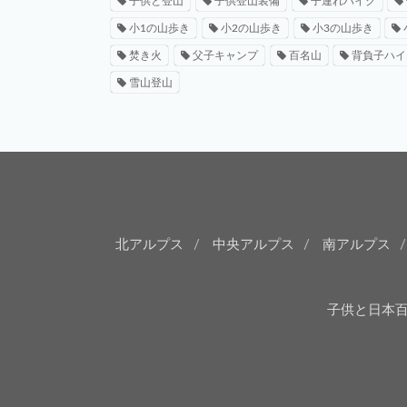
子供と登山
子供登山装備
子連れハイク
小1の山歩き
小2の山歩き
小3の山歩き
焚き火
父子キャンプ
百名山
背負子ハイ
雪山登山
北アルプス
中央アルプス
南アルプス
子供と日本