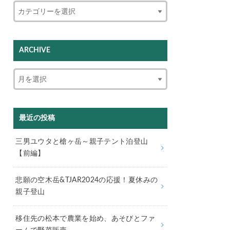
ARCHIVE
最近の投稿
三男ユウタと槍ヶ岳～親子テント泊登山
【前編】
悲願の空木岳&TJAR2024の応援！夏休みの
親子登山
移住先の松本で農業を始め、あそびとファ