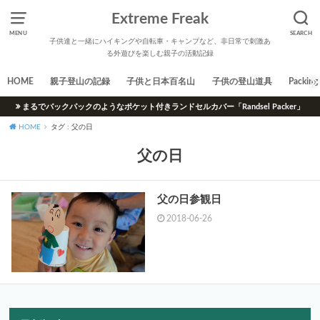
Extreme Freak
MENU
SEARCH
子供達と一緒にハイキングや自転車・キャンプなど、非日常で刺激あ
る外遊びを楽しむ親子の活動記録
HOME
親子登山の記録
子供と日本百名山
子供の登山道具
Packing 
まるでバックパックのようなポケット付きランドセルカバー「Randsel Packer」
HOME
タグ : 父の日
父の日
父の日参観日
2018-06-26