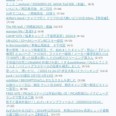
とことこexplorer / 20260801-02_AKHA Trail 80k（本編）
(8/3)
いちにち / 再訪東北旅 ＠二日目
(7/28)
お外でごはん。 / 西穂高岳 日帰り
(7/26)
drifter's stand / チャリで行く ドリフの ほろ酔いビジホ泊 2days 【熊谷編】
(7/14)
The 9th trail. / 沖縄旅2025・後編
(12/27)
wanwan-life / 某省9-3
(6/8)
CAMP*SITE / 猛暑キャンプ（千葉県某所）2024.8
(9/16)
UB-LOG / 23〜24シーズンBCスキー総括
(5/15)
In the moonlight / 脊振山系縦走 ＃千代田
(4/1)
妻が突然「キャンプ推進宣言」で、始めましたキャンプ・登山♪ / 【テント
修理】ヒルバーグ「ナロ3GT」ファスナー破損！メーカー修理見積もりは
77,000円！困った結果お願いしたのは町のクリーニング屋さん
(2/17)
子供達の日常にUltralight! 外遊びを楽しくするasobitogear / ULなんてくそ
くらえ！パイントグラスケースの在庫を補充しました
(9/14)
登ったり、漕いだり。 / 2022.11.26-27 伊豆大島バイクパッキング
(12/6)
Luck / 11/15週目 3月7日-3月13日
(3/15)
sotoblog / BROMPTONのムダなカスタムを楽しむ
(2/28)
山旅ロッジ / 立山・劔岳 テント泊 DAY2 剱沢キャンプ場〜剱岳ピストン
〜室堂へ
(8/18)
FREE SITE / PICAのコテージは年始が狙い目！PICA西湖のレイクビューグ
ランデで焚き火三昧
(1/13)
双子と週末外遊び / しおさいキャンプフィールド（20200112-0114）
(7/22)
ねずみのやまのぼり / 2014年12月22日 乾徳山2031m-高原ヒュッテ避難
小屋で鍋パーティー【奥秩父】
(11/17)