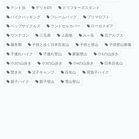
テント泊
デリカD5
ドリフターズスタンド
バイクパッキング
フレームバッグ
プリマロフト
ペップサイクルズ
ランドセルカバー
ローカスギア
ヴァナゴン
三兄弟
上高地
八ヶ岳
北アルプス
厳冬期
子供と歩く日本百名山
子供と登山
子供登山装備
子連れハイク
子連れ登山
家族登山
小1の山歩き
小2の山歩き
小3の山歩き
小4の山歩き
日本百名山
焚き火
父子キャンプ
百名山
背負子ハイク
親子ハイク
親子登山
雪山登山