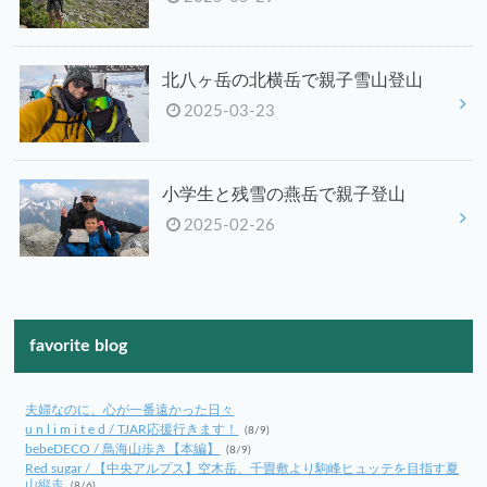
北八ヶ岳の北横岳で親子雪山登山
2025-03-23
小学生と残雪の燕岳で親子登山
2025-02-26
favorite blog
夫婦なのに、心が一番遠かった日々
u n l i m i t e d / TJAR応援行きます！
(8/9)
bebeDECO / 鳥海山歩き【本編】
(8/9)
Red sugar / 【中央アルプス】空木岳、千畳敷より駒峰ヒュッテを目指す夏
山縦走
(8/6)