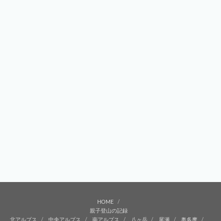
HOME
親子登山の記録
北アルプス
中央アルプス
南アルプス
八ヶ岳
尾瀬
奥多摩