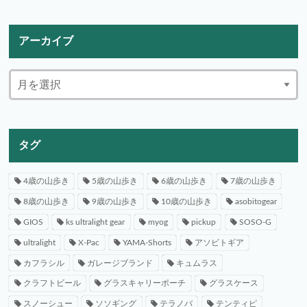
アーカイブ
タグ
4歳の山歩き
5歳の山歩き
6歳の山歩き
7歳の山歩き
8歳の山歩き
9歳の山歩き
10歳の山歩き
asobitogear
GIOS
ks ultralight gear
myog
pickup
SOSO-G
ultralight
X-Pac
YAMA-Shorts
アソビトギア
カフラシル
ガレージブランド
キュムラス
クラフトビール
グラスキャリーポーチ
グラスケース
スノーシュー
ソソギング
テラノバ
テンティピ