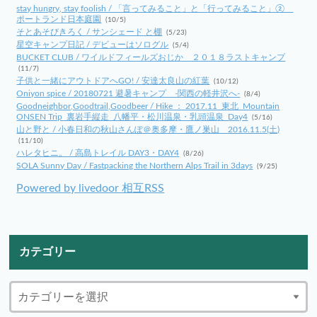
stay hungry, stay foolish / 「言ってみること」と「行ってみること」②
ポートランド日本庭園
(10/5)
そとあそびきろく / サンシェード と棚
(5/23)
星空キャンプ日記 / デビューはソログル
(5/4)
BUCKET CLUB / ワイルドフィールズおじか ２０１８ラストキャンプ
(11/7)
子供と一緒にアウトドアへGO! / 安達太良山の紅葉
(10/12)
Oniyon spice / 20180721 避暑キャンプ -関西の軽井沢へ-
(8/4)
Goodneighbor,Goodtrail,Goodbeer / Hike ： 2017.11_東北_Mountain
ONSEN Trip_裏岩手縦走_八幡平・松川温泉・乳頭温泉_Day4
(5/16)
山と野と / 小春日和の秋山さんぽ＠奥多摩・鷹ノ巣山 2016.11.5(土)
(11/10)
ハレタヒニ。 / 高島トレイル DAY3・DAY4
(8/26)
SOLA Sunny Day / Fastpacking the Northern Alps Trail in 3days
(9/25)
Powered by livedoor 相互RSS
カテゴリー