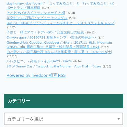
stay hungry, stay foolish / 「言ってみること」と「行ってみること」②
ポートランド日本庭園
(10/5)
そとあそびきろく / サンシェード と棚
(5/23)
星空キャンプ日記 / デビューはソログル
(5/4)
BUCKET CLUB / ワイルドフィールズおじか ２０１８ラストキャンプ
(11/7)
子供と一緒にアウトドアへGO! / 安達太良山の紅葉
(10/12)
Oniyon spice / 20180721 避暑キャンプ -関西の軽井沢へ-
(8/4)
Goodneighbor,Goodtrail,Goodbeer / Hike ： 2017.11_東北_Mountain
ONSEN Trip_裏岩手縦走_八幡平・松川温泉・乳頭温泉_Day4
(5/16)
山と野と / 小春日和の秋山さんぽ＠奥多摩・鷹ノ巣山 2016.11.5(土)
(11/10)
ハレタヒニ。 / 高島トレイル DAY3・DAY4
(8/26)
SOLA Sunny Day / Fastpacking the Northern Alps Trail in 3days
(9/25)
Powered by livedoor 相互RSS
カテゴリー