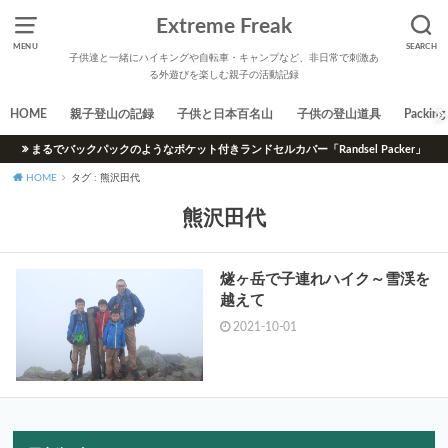
Extreme Freak
MENU
SEARCH
子供達と一緒にハイキングや自転車・キャンプなど、非日常で刺激あ
る外遊びを楽しむ親子の活動記録
HOME
親子登山の記録
子供と日本百名山
子供の登山道具
Packing 
まるでバックパックのようなポケット付きランドセルカバー「Randsel Packer」
HOME
タグ : 熊沢田代
熊沢田代
燧ヶ岳で子連れハイク～雪渓を
越えて
2021-10-01