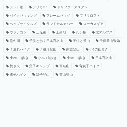
テント泊
デリカD5
ドリフターズスタンド
バイクパッキング
フレームバッグ
プリマロフト
ペップサイクルズ
ランドセルカバー
ローカスギア
ヴァナゴン
三兄弟
上高地
八ヶ岳
北アルプス
厳冬期
子供と歩く日本百名山
子供と登山
子供登山装備
子連れハイク
子連れ登山
家族登山
小1の山歩き
小2の山歩き
小3の山歩き
小4の山歩き
日本百名山
焚き火
父子キャンプ
百名山
背負子ハイク
親子ハイク
親子登山
雪山登山