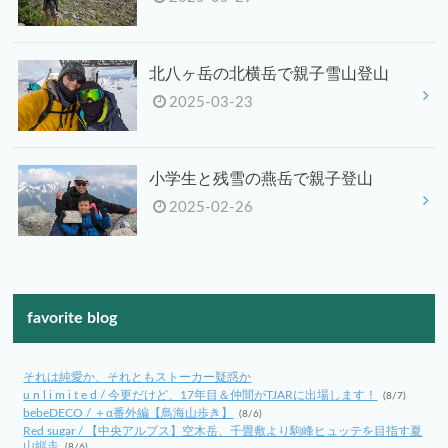
北八ヶ岳の北横岳で親子雪山登山
2025-03-23
小学生と残雪の燕岳で親子登山
2025-02-26
favorite blog
それは純愛か、それともストーカー疑惑か
u n l i m i t e d / 今更だけど、17年目＆仲間がTJARに出場します！
(8/7)
bebeDECO / ＋α番外編【鳥海山歩き】
(8/6)
Red sugar / 【中央アルプス】空木岳、千畳敷より駒峰ヒュッテを目指す夏
山縦走
(8/6)