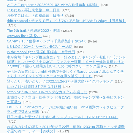
とことこexplorer / 20260801-02_AKHA Trail 80k（本編）
(8/3)
いちにち / 再訪東北旅 ＠二日目
(7/28)
お外でごはん。 / 西穂高岳 日帰り
(7/26)
drifter's stand / チャリで行く ドリフの ほろ酔いビジホ泊 2days 【熊谷編】
(7/14)
The 9th trail. / 沖縄旅2025・後編
(12/27)
wanwan-life / 某省9-3
(6/8)
CAMP*SITE / 猛暑キャンプ（千葉県某所）2024.8
(9/16)
UB-LOG / 23〜24シーズンBCスキー総括
(5/15)
In the moonlight / 脊振山系縦走 ＃千代田
(4/1)
妻が突然「キャンプ推進宣言」で、始めましたキャンプ・登山♪ / 【テント
修理】ヒルバーグ「ナロ3GT」ファスナー破損！メーカー修理見積もりは
77,000円！困った結果お願いしたのは町のクリーニング屋さん
(2/17)
子供達の日常にUltralight! 外遊びを楽しくするasobitogear / ULなんてくそ
くらえ！パイントグラスケースの在庫を補充しました
(9/14)
登ったり、漕いだり。 / 2022.11.26-27 伊豆大島バイクパッキング
(12/6)
Luck / 11/15週目 3月7日-3月13日
(3/15)
sotoblog / BROMPTONのムダなカスタムを楽しむ
(2/28)
山旅ロッジ / 立山・劔岳 テント泊 DAY2 剱沢キャンプ場〜剱岳ピストン
〜室堂へ
(8/18)
FREE SITE / PICAのコテージは年始が狙い目！PICA西湖のレイクビューグ
ランデで焚き火三昧
(1/13)
双子と週末外遊び / しおさいキャンプフィールド（20200112-0114）
(7/22)
ねずみのやまのぼり / 2014年12月22日 乾徳山2031m-高原ヒュッテ避難
小屋で鍋パーティー【奥秩父】
(11/17)