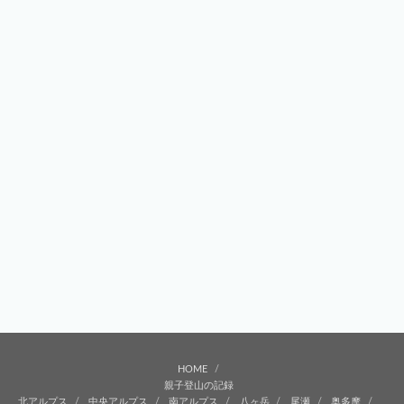
HOME
親子登山の記録
北アルプス
中央アルプス
南アルプス
八ヶ岳
尾瀬
奥多摩