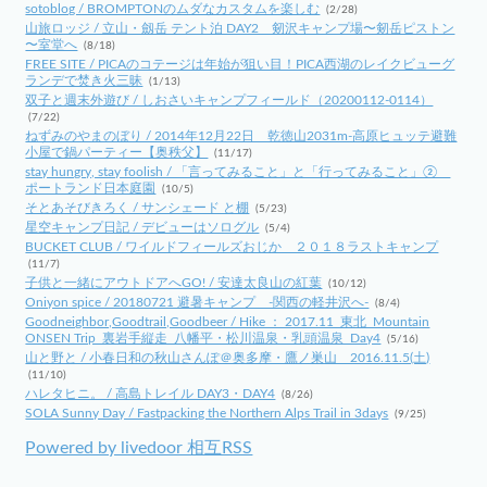
sotoblog / BROMPTONのムダなカスタムを楽しむ
(2/28)
山旅ロッジ / 立山・劔岳 テント泊 DAY2 剱沢キャンプ場〜剱岳ピストン
〜室堂へ
(8/18)
FREE SITE / PICAのコテージは年始が狙い目！PICA西湖のレイクビューグ
ランデで焚き火三昧
(1/13)
双子と週末外遊び / しおさいキャンプフィールド（20200112-0114）
(7/22)
ねずみのやまのぼり / 2014年12月22日 乾徳山2031m-高原ヒュッテ避難
小屋で鍋パーティー【奥秩父】
(11/17)
stay hungry, stay foolish / 「言ってみること」と「行ってみること」②
ポートランド日本庭園
(10/5)
そとあそびきろく / サンシェード と棚
(5/23)
星空キャンプ日記 / デビューはソログル
(5/4)
BUCKET CLUB / ワイルドフィールズおじか ２０１８ラストキャンプ
(11/7)
子供と一緒にアウトドアへGO! / 安達太良山の紅葉
(10/12)
Oniyon spice / 20180721 避暑キャンプ -関西の軽井沢へ-
(8/4)
Goodneighbor,Goodtrail,Goodbeer / Hike ： 2017.11_東北_Mountain
ONSEN Trip_裏岩手縦走_八幡平・松川温泉・乳頭温泉_Day4
(5/16)
山と野と / 小春日和の秋山さんぽ＠奥多摩・鷹ノ巣山 2016.11.5(土)
(11/10)
ハレタヒニ。 / 高島トレイル DAY3・DAY4
(8/26)
SOLA Sunny Day / Fastpacking the Northern Alps Trail in 3days
(9/25)
Powered by livedoor 相互RSS