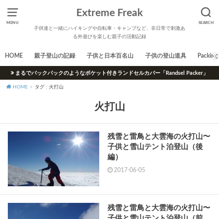
Extreme Freak
MENU
SEARCH
子供達と一緒にハイキングや自転車・キャンプなど、非日常で刺激あ
る外遊びを楽しむ親子の活動記録
HOME
親子登山の記録
子供と日本百名山
子供の登山道具
Packing 
まるでバックパックのようなポケット付きランドセルカバー「Randsel Packer」
HOME
タグ : 火打山
火打山
残雪と雷鳥と大雲海の火打山〜
子供と雪山テント泊登山（後
編）
2017-06-05
残雪と雷鳥と大雲海の火打山〜
子供と雪山テント泊登山（前