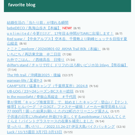
favorite blog
結婚生活の「当たり前」が壊れる瞬間
bebeDECO / 鳥海山歩き【本編】
NEW!
(8/9)
u n l i m i t e d / 今更だけど、17年目＆仲間がTJARに出場します！
(8/7)
Red sugar / 【中央アルプス】空木岳、千畳敷より駒峰ヒュッテを目指す夏
山縦走
(8/6)
とことこexplorer / 20260801-02_AKHA Trail 80k（本編）
(8/3)
いちにち / 再訪東北旅 ＠二日目
(7/28)
お外でごはん。 / 西穂高岳 日帰り
(7/26)
drifter's stand / チャリで行く ドリフの ほろ酔いビジホ泊 2days 【熊谷編】
(7/14)
The 9th trail. / 沖縄旅2025・後編
(12/27)
wanwan-life / 某省9-3
(6/8)
CAMP*SITE / 猛暑キャンプ（千葉県某所）2024.8
(9/16)
UB-LOG / 23〜24シーズンBCスキー総括
(5/15)
In the moonlight / 脊振山系縦走 ＃千代田
(4/1)
妻が突然「キャンプ推進宣言」で、始めましたキャンプ・登山♪ / 【テント
修理】ヒルバーグ「ナロ3GT」ファスナー破損！メーカー修理見積もりは
77,000円！困った結果お願いしたのは町のクリーニング屋さん
(2/17)
子供達の日常にUltralight! 外遊びを楽しくするasobitogear / ULなんてくそ
くらえ！パイントグラスケースの在庫を補充しました
(9/14)
登ったり、漕いだり。 / 2022.11.26-27 伊豆大島バイクパッキング
(12/6)
Luck / 11/15週目 3月7日-3月13日
(3/15)