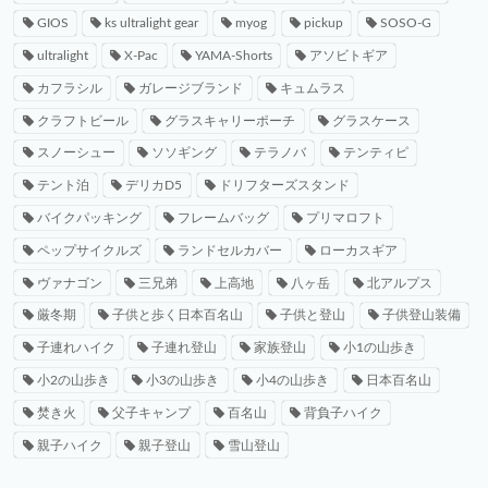
GIOS
ks ultralight gear
myog
pickup
SOSO-G
ultralight
X-Pac
YAMA-Shorts
アソビトギア
カフラシル
ガレージブランド
キュムラス
クラフトビール
グラスキャリーポーチ
グラスケース
スノーシュー
ソソギング
テラノバ
テンティピ
テント泊
デリカD5
ドリフターズスタンド
バイクパッキング
フレームバッグ
プリマロフト
ペップサイクルズ
ランドセルカバー
ローカスギア
ヴァナゴン
三兄弟
上高地
八ヶ岳
北アルプス
厳冬期
子供と歩く日本百名山
子供と登山
子供登山装備
子連れハイク
子連れ登山
家族登山
小1の山歩き
小2の山歩き
小3の山歩き
小4の山歩き
日本百名山
焚き火
父子キャンプ
百名山
背負子ハイク
親子ハイク
親子登山
雪山登山