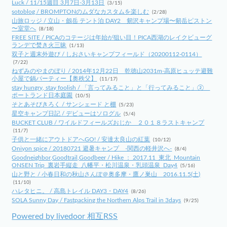
Luck / 11/15週目 3月7日-3月13日
(3/15)
sotoblog / BROMPTONのムダなカスタムを楽しむ
(2/28)
山旅ロッジ / 立山・劔岳 テント泊 DAY2 剱沢キャンプ場〜剱岳ピストン
〜室堂へ
(8/18)
FREE SITE / PICAのコテージは年始が狙い目！PICA西湖のレイクビューグ
ランデで焚き火三昧
(1/13)
双子と週末外遊び / しおさいキャンプフィールド（20200112-0114）
(7/22)
ねずみのやまのぼり / 2014年12月22日 乾徳山2031m-高原ヒュッテ避難
小屋で鍋パーティー【奥秩父】
(11/17)
stay hungry, stay foolish / 「言ってみること」と「行ってみること」②
ポートランド日本庭園
(10/5)
そとあそびきろく / サンシェード と棚
(5/23)
星空キャンプ日記 / デビューはソログル
(5/4)
BUCKET CLUB / ワイルドフィールズおじか ２０１８ラストキャンプ
(11/7)
子供と一緒にアウトドアへGO! / 安達太良山の紅葉
(10/12)
Oniyon spice / 20180721 避暑キャンプ -関西の軽井沢へ-
(8/4)
Goodneighbor,Goodtrail,Goodbeer / Hike ： 2017.11_東北_Mountain
ONSEN Trip_裏岩手縦走_八幡平・松川温泉・乳頭温泉_Day4
(5/16)
山と野と / 小春日和の秋山さんぽ＠奥多摩・鷹ノ巣山 2016.11.5(土)
(11/10)
ハレタヒニ。 / 高島トレイル DAY3・DAY4
(8/26)
SOLA Sunny Day / Fastpacking the Northern Alps Trail in 3days
(9/25)
Powered by livedoor 相互RSS