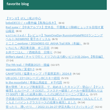
favorite blog
【マンガ】ぜんぶ私が中心
bebeDECO / ＋α番外編【鳥海山歩き】
(8/6)
Red sugar / 【中央アルプス】空木岳、千畳敷より駒峰ヒュッテを目指す夏
山縦走
(8/6)
u n l i m i t e d / 【レビュー】TeamOneDay RunningMatePRO3ランニング
ベルト/ASWAYKE 電子ホイッスル
(8/5)
とことこexplorer / 20260801-02_AKHA Trail 80k（本編）
(8/3)
いちにち / 再訪東北旅 ＠二日目
(7/28)
お外でごはん。 / 西穂高岳 日帰り
(7/26)
drifter's stand / チャリで行く ドリフの ほろ酔いビジホ泊 2days 【熊谷編】
(7/14)
The 9th trail. / 沖縄旅2025・後編
(12/27)
wanwan-life / 某省9-3
(6/8)
CAMP*SITE / 猛暑キャンプ（千葉県某所）2024.8
(9/16)
UB-LOG / 23〜24シーズンBCスキー総括
(5/15)
In the moonlight / 脊振山系縦走 ＃千代田
(4/1)
妻が突然「キャンプ推進宣言」で、始めましたキャンプ・登山♪ / 【テント
修理】ヒルバーグ「ナロ3GT」ファスナー破損！メーカー修理見積もりは
77,000円！困った結果お願いしたのは町のクリーニング屋さん
(2/17)
子供達の日常にUltralight! 外遊びを楽しくするasobitogear / ULなんてくそ
くらえ！パイントグラスケースの在庫を補充しました
(9/14)
登ったり、漕いだり。 / 2022.11.26-27 伊豆大島バイクパッキング
(12/6)