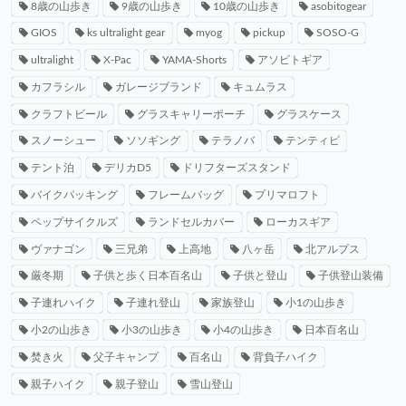
8歳の山歩き
9歳の山歩き
10歳の山歩き
asobitogear
GIOS
ks ultralight gear
myog
pickup
SOSO-G
ultralight
X-Pac
YAMA-Shorts
アソビトギア
カフラシル
ガレージブランド
キュムラス
クラフトビール
グラスキャリーポーチ
グラスケース
スノーシュー
ソソギング
テラノバ
テンティピ
テント泊
デリカD5
ドリフターズスタンド
バイクパッキング
フレームバッグ
プリマロフト
ペップサイクルズ
ランドセルカバー
ローカスギア
ヴァナゴン
三兄弟
上高地
八ヶ岳
北アルプス
厳冬期
子供と歩く日本百名山
子供と登山
子供登山装備
子連れハイク
子連れ登山
家族登山
小1の山歩き
小2の山歩き
小3の山歩き
小4の山歩き
日本百名山
焚き火
父子キャンプ
百名山
背負子ハイク
親子ハイク
親子登山
雪山登山