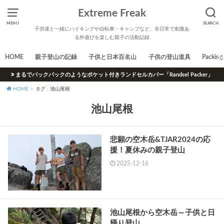
Extreme Freak
MENU
SEARCH
子供達と一緒にハイキングや自転車・キャンプなど、非日常で刺激あ
る外遊びを楽しむ親子の活動記録
HOME
親子登山の記録
子供と日本百名山
子供の登山道具
Packing 
まるでバックパックのようなポケット付きランドセルカバー「Randsel Packer」
HOME
タグ : 池山尾根
池山尾根
悲願の空木岳&TJAR2024の応
援！夏休みの親子登山
2025-12-16
池山尾根から空木岳～子供と日
帰り登山