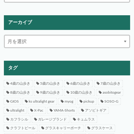
アーカイブ
タグ
4歳の山歩き
5歳の山歩き
6歳の山歩き
7歳の山歩き
8歳の山歩き
9歳の山歩き
10歳の山歩き
asobitogear
GIOS
ks ultralight gear
myog
pickup
SOSO-G
ultralight
X-Pac
YAMA-Shorts
アソビトギア
カフラシル
ガレージブランド
キュムラス
クラフトビール
グラスキャリーポーチ
グラスケース