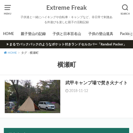
Extreme Freak
MENU
SEARCH
子供達と一緒にハイキングや自転車・キャンプなど、非日常で刺激あ
る外遊びを楽しむ親子の活動記録
HOME
親子登山の記録
子供と日本百名山
子供の登山道具
Packing 
まるでバックパックのようなポケット付きランドセルカバー「Randsel Packer」
HOME
タグ : 横瀬町
横瀬町
武甲キャンプ場で焚き火ナイト
2018-11-12