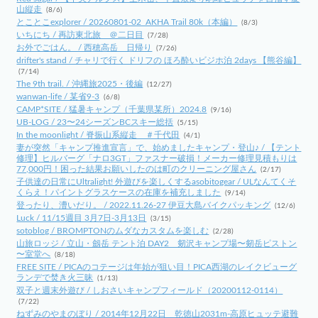
山縦走
(8/6)
とことこexplorer / 20260801-02_AKHA Trail 80k（本編）
(8/3)
いちにち / 再訪東北旅 ＠二日目
(7/28)
お外でごはん。 / 西穂高岳 日帰り
(7/26)
drifter's stand / チャリで行く ドリフの ほろ酔いビジホ泊 2days 【熊谷編】
(7/14)
The 9th trail. / 沖縄旅2025・後編
(12/27)
wanwan-life / 某省9-3
(6/8)
CAMP*SITE / 猛暑キャンプ（千葉県某所）2024.8
(9/16)
UB-LOG / 23〜24シーズンBCスキー総括
(5/15)
In the moonlight / 脊振山系縦走 ＃千代田
(4/1)
妻が突然「キャンプ推進宣言」で、始めましたキャンプ・登山♪ / 【テント
修理】ヒルバーグ「ナロ3GT」ファスナー破損！メーカー修理見積もりは
77,000円！困った結果お願いしたのは町のクリーニング屋さん
(2/17)
子供達の日常にUltralight! 外遊びを楽しくするasobitogear / ULなんてくそ
くらえ！パイントグラスケースの在庫を補充しました
(9/14)
登ったり、漕いだり。 / 2022.11.26-27 伊豆大島バイクパッキング
(12/6)
Luck / 11/15週目 3月7日-3月13日
(3/15)
sotoblog / BROMPTONのムダなカスタムを楽しむ
(2/28)
山旅ロッジ / 立山・劔岳 テント泊 DAY2 剱沢キャンプ場〜剱岳ピストン
〜室堂へ
(8/18)
FREE SITE / PICAのコテージは年始が狙い目！PICA西湖のレイクビューグ
ランデで焚き火三昧
(1/13)
双子と週末外遊び / しおさいキャンプフィールド（20200112-0114）
(7/22)
ねずみのやまのぼり / 2014年12月22日 乾徳山2031m-高原ヒュッテ避難