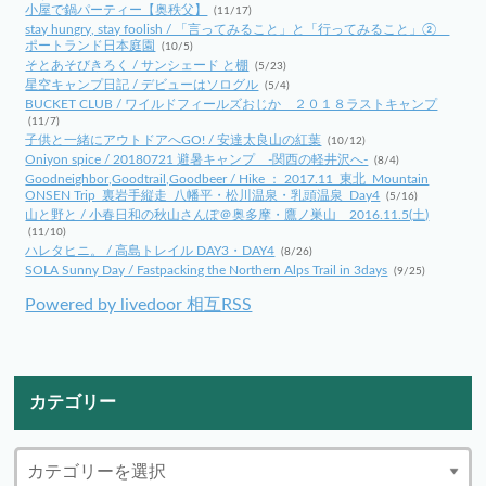
小屋で鍋パーティー【奥秩父】
(11/17)
stay hungry, stay foolish / 「言ってみること」と「行ってみること」②
ポートランド日本庭園
(10/5)
そとあそびきろく / サンシェード と棚
(5/23)
星空キャンプ日記 / デビューはソログル
(5/4)
BUCKET CLUB / ワイルドフィールズおじか ２０１８ラストキャンプ
(11/7)
子供と一緒にアウトドアへGO! / 安達太良山の紅葉
(10/12)
Oniyon spice / 20180721 避暑キャンプ -関西の軽井沢へ-
(8/4)
Goodneighbor,Goodtrail,Goodbeer / Hike ： 2017.11_東北_Mountain
ONSEN Trip_裏岩手縦走_八幡平・松川温泉・乳頭温泉_Day4
(5/16)
山と野と / 小春日和の秋山さんぽ＠奥多摩・鷹ノ巣山 2016.11.5(土)
(11/10)
ハレタヒニ。 / 高島トレイル DAY3・DAY4
(8/26)
SOLA Sunny Day / Fastpacking the Northern Alps Trail in 3days
(9/25)
Powered by livedoor 相互RSS
カテゴリー