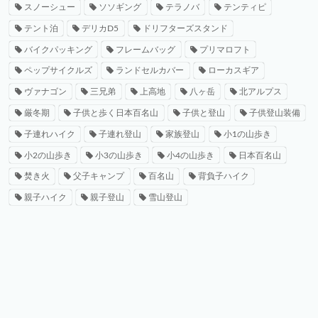
スノーシュー
ソソギング
テラノバ
テンティピ
テント泊
デリカD5
ドリフターズスタンド
バイクパッキング
フレームバッグ
プリマロフト
ペップサイクルズ
ランドセルカバー
ローカスギア
ヴァナゴン
三兄弟
上高地
八ヶ岳
北アルプス
厳冬期
子供と歩く日本百名山
子供と登山
子供登山装備
子連れハイク
子連れ登山
家族登山
小1の山歩き
小2の山歩き
小3の山歩き
小4の山歩き
日本百名山
焚き火
父子キャンプ
百名山
背負子ハイク
親子ハイク
親子登山
雪山登山