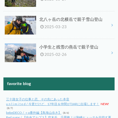
北八ヶ岳の北横岳で親子雪山登山
2025-03-23
小学生と残雪の燕岳で親子登山
2025-02-26
favorite blog
三十路女子の仕事と恋、その先にあった本音
u n l i m i t e d / 今更だけど、17年目＆仲間がTJARに出場します！
NEW!
(8/7)
bebeDECO / ＋α番外編【鳥海山歩き】
(8/6)
Red sugar / 【中央アルプス】空木岳、千畳敷より駒峰ヒュッテを目指す夏