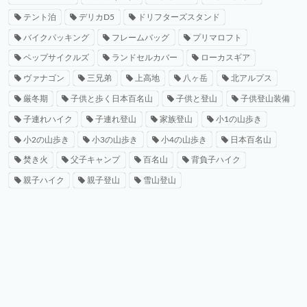
テント泊
デリカD5
ドリフターズスタンド
バイクパッキング
フレームバッグ
プリマロフト
ペップサイクルズ
ランドセルカバー
ローカスギア
ヴァナゴン
三兄弟
上高地
八ヶ岳
北アルプス
厳冬期
子供と歩く日本百名山
子供と登山
子供登山装備
子連れハイク
子連れ登山
家族登山
小1の山歩き
小2の山歩き
小3の山歩き
小4の山歩き
日本百名山
焚き火
父子キャンプ
百名山
背負子ハイク
親子ハイク
親子登山
雪山登山