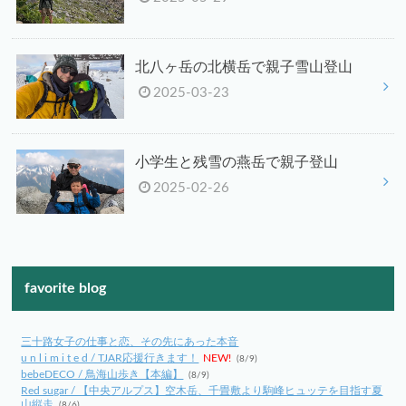
北八ヶ岳の北横岳で親子雪山登山
2025-03-23
小学生と残雪の燕岳で親子登山
2025-02-26
favorite blog
三十路女子の仕事と恋、その先にあった本音
u n l i m i t e d / TJAR応援行きます！
NEW!
(8/9)
bebeDECO / 鳥海山歩き【本編】
(8/9)
Red sugar / 【中央アルプス】空木岳、千畳敷より駒峰ヒュッテを目指す夏
山縦走
(8/6)