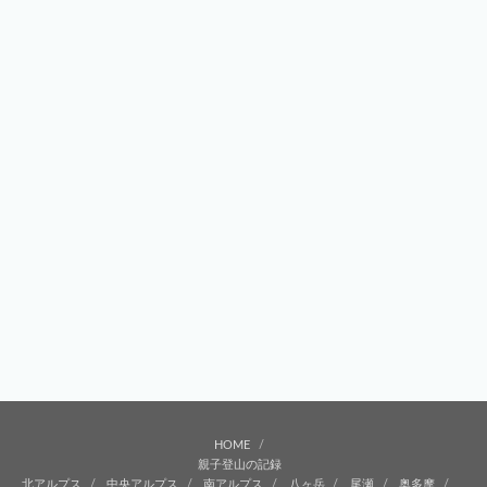
HOME
親子登山の記録
北アルプス
中央アルプス
南アルプス
八ヶ岳
尾瀬
奥多摩