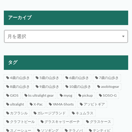
アーカイブ
タグ
4歳の山歩き
5歳の山歩き
6歳の山歩き
7歳の山歩き
8歳の山歩き
9歳の山歩き
10歳の山歩き
asobitogear
GIOS
ks ultralight gear
myog
pickup
SOSO-G
ultralight
X-Pac
YAMA-Shorts
アソビトギア
カフラシル
ガレージブランド
キュムラス
クラフトビール
グラスキャリーポーチ
グラスケース
スノーシュー
ソソギング
テラノバ
テンティピ