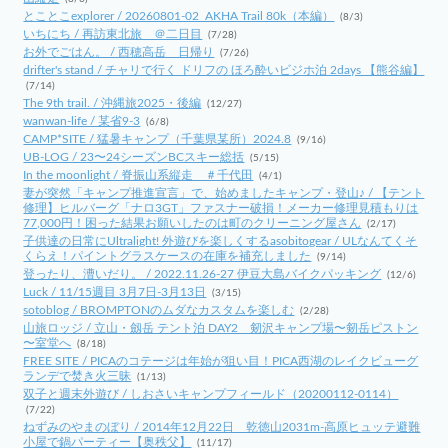
とことこexplorer / 20260801-02_AKHA Trail 80k（本編）
(8/3)
いちにち / 再訪東北旅 ＠二日目
(7/28)
お外でごはん。 / 西穂高岳 日帰り
(7/26)
drifter's stand / チャリで行く ドリフの ほろ酔いビジホ泊 2days 【熊谷編】
(7/14)
The 9th trail. / 沖縄旅2025・後編
(12/27)
wanwan-life / 某省9-3
(6/8)
CAMP*SITE / 猛暑キャンプ（千葉県某所）2024.8
(9/16)
UB-LOG / 23〜24シーズンBCスキー総括
(5/15)
In the moonlight / 脊振山系縦走 ＃千代田
(4/1)
妻が突然「キャンプ推進宣言」で、始めましたキャンプ・登山♪ / 【テント
修理】ヒルバーグ「ナロ3GT」ファスナー破損！メーカー修理見積もりは
77,000円！困った結果お願いしたのは町のクリーニング屋さん
(2/17)
子供達の日常にUltralight! 外遊びを楽しくするasobitogear / ULなんてくそ
くらえ！パイントグラスケースの在庫を補充しました
(9/14)
登ったり、漕いだり。 / 2022.11.26-27 伊豆大島バイクパッキング
(12/6)
Luck / 11/15週目 3月7日-3月13日
(3/15)
sotoblog / BROMPTONのムダなカスタムを楽しむ
(2/28)
山旅ロッジ / 立山・劔岳 テント泊 DAY2 剱沢キャンプ場〜剱岳ピストン
〜室堂へ
(8/18)
FREE SITE / PICAのコテージは年始が狙い目！PICA西湖のレイクビューグ
ランデで焚き火三昧
(1/13)
双子と週末外遊び / しおさいキャンプフィールド（20200112-0114）
(7/22)
ねずみのやまのぼり / 2014年12月22日 乾徳山2031m-高原ヒュッテ避難
小屋で鍋パーティー【奥秩父】
(11/17)