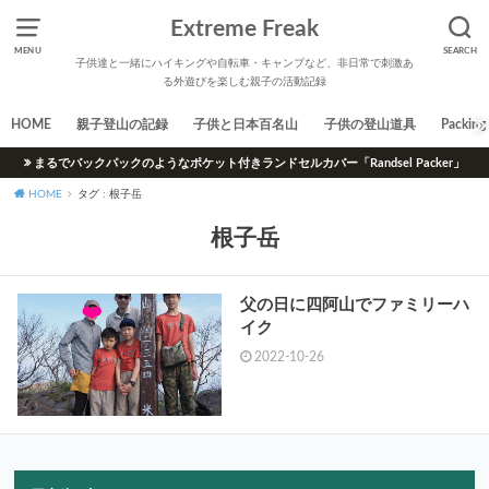
Extreme Freak
MENU
SEARCH
子供達と一緒にハイキングや自転車・キャンプなど、非日常で刺激あ
る外遊びを楽しむ親子の活動記録
HOME
親子登山の記録
子供と日本百名山
子供の登山道具
Packing 
まるでバックパックのようなポケット付きランドセルカバー「Randsel Packer」
HOME
タグ : 根子岳
根子岳
父の日に四阿山でファミリーハ
イク
2022-10-26