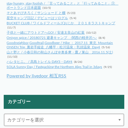
stay hungry, stay foolish / 「言ってみること」と「行ってみること」②
ポートランド日本庭園
(10/5)
そとあそびきろく / サンシェード と棚
(5/23)
星空キャンプ日記 / デビューはソログル
(5/4)
BUCKET CLUB / ワイルドフィールズおじか ２０１８ラストキャンプ
(11/7)
子供と一緒にアウトドアへGO! / 安達太良山の紅葉
(10/12)
Oniyon spice / 20180721 避暑キャンプ -関西の軽井沢へ-
(8/4)
Goodneighbor,Goodtrail,Goodbeer / Hike ： 2017.11_東北_Mountain
ONSEN Trip_裏岩手縦走_八幡平・松川温泉・乳頭温泉_Day4
(5/16)
山と野と / 小春日和の秋山さんぽ＠奥多摩・鷹ノ巣山 2016.11.5(土)
(11/10)
ハレタヒニ。 / 高島トレイル DAY3・DAY4
(8/26)
SOLA Sunny Day / Fastpacking the Northern Alps Trail in 3days
(9/25)
Powered by livedoor 相互RSS
カテゴリー