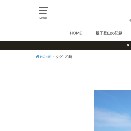
MENU
HOME
親子登山の記録
北アルプス
中央アルプス
南アルプス
八ヶ岳
尾瀬
奥多摩
奥秩父
丹沢
北海道
東北
関東
甲信越
北陸
関西
中国・四国
九州
HOME
タグ : 柏崎