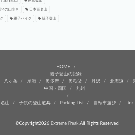
子連れ登山
家族登山
小4の山歩き
日本百名山
ク
親子ハイク
親子登山
HOME
親子登山の記録
八ヶ岳
尾瀬
奥多摩
奥秩父
丹沢
北海道
中国・四国
九州
百名山
子供の登山道具
Packing List
自転車遊び
Link
©Copyright2026
Extreme Freak
.All Rights Reserved.