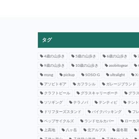
タグ
4歳の山歩き
5歳の山歩き
6歳の山歩き
9歳の山歩き
10歳の山歩き
asobitogear
myog
pickup
SOSO-G
ultralight
X
アソビトギア
カフラシル
ガレージブランド
クラフトビール
グラスキャリーポーチ
グラ
ソソギング
テラノバ
テンティピ
テント
ドリフターズスタンド
バイクパッキング
フ
ペップサイクルズ
ランドセルカバー
ローカ
上高地
八ヶ岳
北アルプス
厳冬期