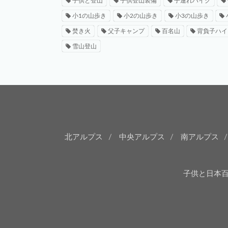
子供と登山
子供登山装備
子連れハイク
小1の山歩き
小2の山歩き
小3の山歩き
焚き火
父子キャンプ
百名山
背負子ハイ
雪山登山
北アルプス
中央アルプス
南アルプス
子供と日本