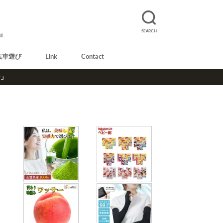
SEARCH
録
転車遊び
Link
Contact
r」