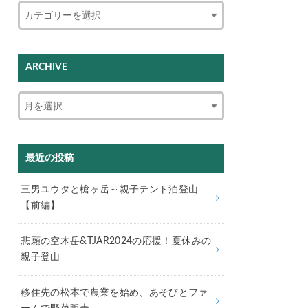
ARCHIVE
最近の投稿
三男ユウタと槍ヶ岳～親子テント泊登山
【前編】
悲願の空木岳&TJAR2024の応援！夏休みの
親子登山
移住先の松本で農業を始め、あそびとファ