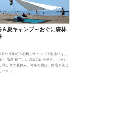
浴＆夏キャンプ～おぐに森林
場
15、新潟県の小国町＆柏崎でキャンプ＆海水浴をし
遠征、断念 毎年、山の日に山を歩き、キャン
が我が家の夏休み。今年の夏は、帰省を兼ね
リーの…