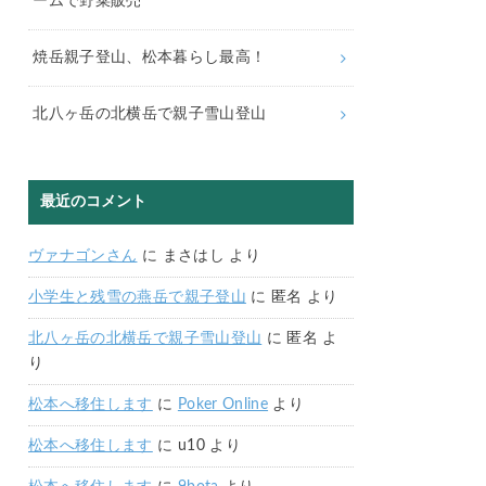
ームで野菜販売
焼岳親子登山、松本暮らし最高！
北八ヶ岳の北横岳で親子雪山登山
最近のコメント
ヴァナゴンさん
に
まさはし
より
小学生と残雪の燕岳で親子登山
に
匿名
より
北八ヶ岳の北横岳で親子雪山登山
に
匿名
よ
り
松本へ移住します
に
Poker Online
より
松本へ移住します
に
u10
より