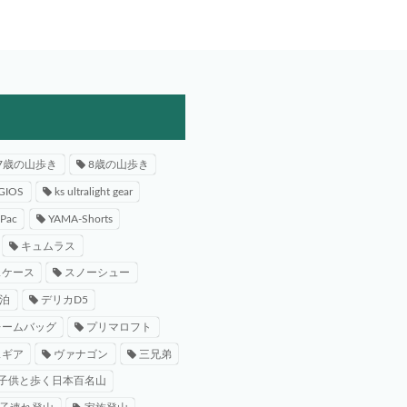
7歳の山歩き
8歳の山歩き
GIOS
ks ultralight gear
-Pac
YAMA-Shorts
キュムラス
スケース
スノーシュー
泊
デリカD5
レームバッグ
プリマロフト
スギア
ヴァナゴン
三兄弟
子供と歩く日本百名山