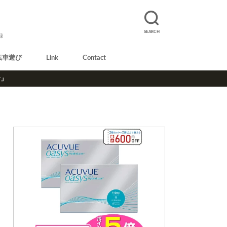
SEARCH
録
転車遊び
Link
Contact
r」