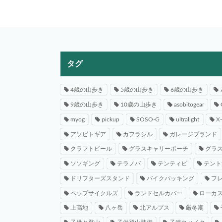
タグ
4歳の山歩き
5歳の山歩き
6歳の山歩き
9歳の山歩き
10歳の山歩き
asobitogear
myog
pickup
SOSO-G
ultralight
X
アソビトギア
カフラシル
ガレージブランド
クラフトビール
グラスキャリーポーチ
グラ
ソソギング
テラノバ
テンティピ
テント
ドリフターズスタンド
バイクパッキング
フ
ペップサイクルズ
ランドセルカバー
ローカ
上高地
八ヶ岳
北アルプス
厳冬期