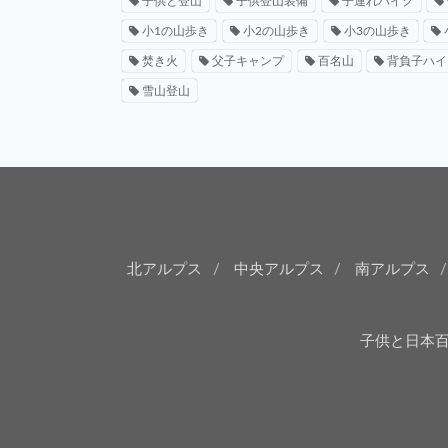
子供と登山
子供登山装備
子連れハイク
小1の山歩き
小2の山歩き
小3の山歩き
焚き火
父子キャンプ
百名山
背負子ハイ
雪山登山
北アルプス
中央アルプス
南アルプス
子供と日本