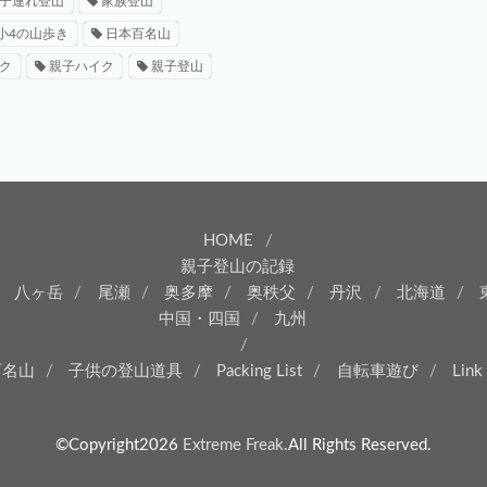
子連れ登山
家族登山
小4の山歩き
日本百名山
ク
親子ハイク
親子登山
HOME
親子登山の記録
八ヶ岳
尾瀬
奥多摩
奥秩父
丹沢
北海道
中国・四国
九州
百名山
子供の登山道具
Packing List
自転車遊び
Link
©Copyright2026
Extreme Freak
.All Rights Reserved.