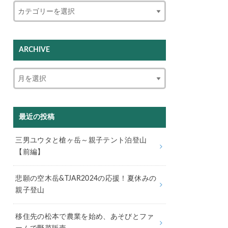
ARCHIVE
最近の投稿
三男ユウタと槍ヶ岳～親子テント泊登山
【前編】
悲願の空木岳&TJAR2024の応援！夏休みの
親子登山
移住先の松本で農業を始め、あそびとファ