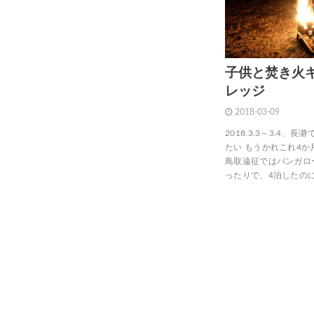
子供と焚き火
レッジ
2018-03-09
2018.3.3～3.4
たい もうかれこれ4
鳥取遠征ではバンガロ
ったりで、4泊したのに