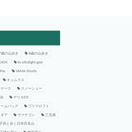
7歳の山歩き
8歳の山歩き
GIOS
ks ultralight gear
-Pac
YAMA-Shorts
キュムラス
スケース
スノーシュー
泊
デリカD5
レームバッグ
プリマロフト
スギア
ヴァナゴン
三兄弟
子供と歩く日本百名山