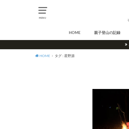
MENU
HOME
親子登山の記録
北アルプス
中央アルプス
南アルプス
八ヶ岳
尾瀬
奥多摩
奥秩父
丹沢
北海道
東北
関東
甲信越
北陸
関西
中国・四国
九州
HOME
タグ : 星野源