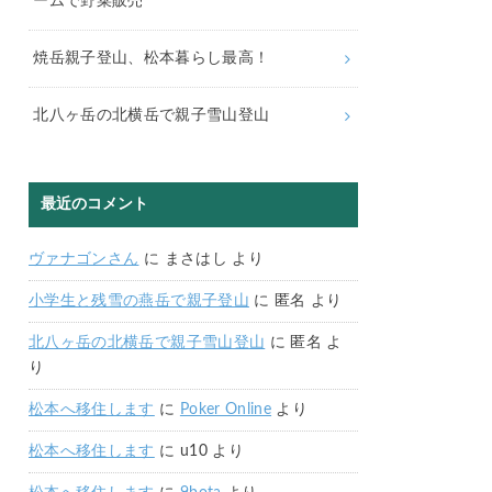
ームで野菜販売
焼岳親子登山、松本暮らし最高！
北八ヶ岳の北横岳で親子雪山登山
最近のコメント
ヴァナゴンさん
に
まさはし
より
小学生と残雪の燕岳で親子登山
に
匿名
より
北八ヶ岳の北横岳で親子雪山登山
に
匿名
よ
り
松本へ移住します
に
Poker Online
より
松本へ移住します
に
u10
より