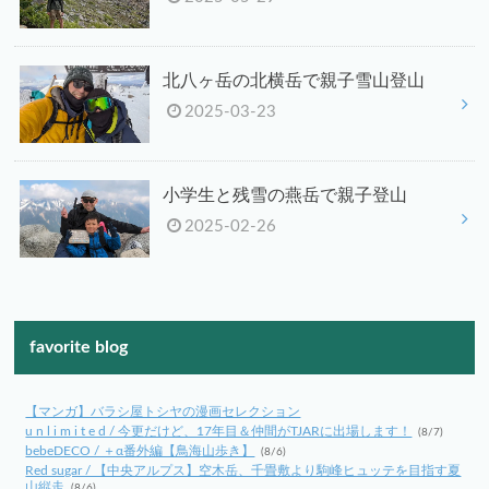
北八ヶ岳の北横岳で親子雪山登山
2025-03-23
小学生と残雪の燕岳で親子登山
2025-02-26
favorite blog
【マンガ】バラシ屋トシヤの漫画セレクション
u n l i m i t e d / 今更だけど、17年目＆仲間がTJARに出場します！
(8/7)
bebeDECO / ＋α番外編【鳥海山歩き】
(8/6)
Red sugar / 【中央アルプス】空木岳、千畳敷より駒峰ヒュッテを目指す夏
山縦走
(8/6)