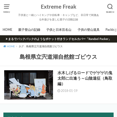
Extreme Freak
MENU
SEARCH
子供達と一緒にハイキングや自転車・キャンプなど、非日常で刺激あ
る外遊びを楽しむ親子の活動記録
HOME
親子登山の記録
子供と日本百名山
子供の登山道具
Packing 
まるでバックパックのようなポケット付きランドセルカバー「Randsel Packer」
HOME
タグ : 島根県立宍道湖自然館ゴビウス
島根県立宍道湖自然館ゴビウス
水木しげるロードでゲゲゲの鬼
太郎に出逢う～山陰遠征（鳥取
編）
2018-01-19