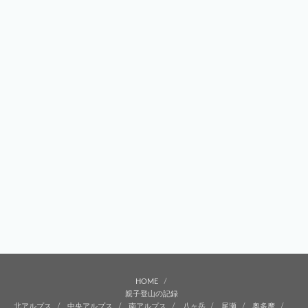
HOME
親子登山の記録
北アルプス
中央アルプス
南アルプス
八ヶ岳
尾瀬
奥多摩