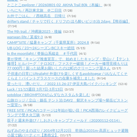
とことこexplorer / 20260801-02_AKHA Trail 80k（本編）
(8/3)
いちにち / 再訪東北旅 ＠二日目
(7/28)
お外でごはん。 / 西穂高岳 日帰り
(7/26)
drifter's stand / チャリで行く ドリフの ほろ酔いビジホ泊 2days 【熊谷編】
(7/14)
The 9th trail. / 沖縄旅2025・後編
(12/27)
wanwan-life / 某省9-3
(6/8)
CAMP*SITE / 猛暑キャンプ（千葉県某所）2024.8
(9/16)
UB-LOG / 23〜24シーズンBCスキー総括
(5/15)
In the moonlight / 脊振山系縦走 ＃千代田
(4/1)
妻が突然「キャンプ推進宣言」で、始めましたキャンプ・登山♪ / 【テント
修理】ヒルバーグ「ナロ3GT」ファスナー破損！メーカー修理見積もりは
77,000円！困った結果お願いしたのは町のクリーニング屋さん
(2/17)
子供達の日常にUltralight! 外遊びを楽しくするasobitogear / ULなんてくそ
くらえ！パイントグラスケースの在庫を補充しました
(9/14)
登ったり、漕いだり。 / 2022.11.26-27 伊豆大島バイクパッキング
(12/6)
Luck / 11/15週目 3月7日-3月13日
(3/15)
sotoblog / BROMPTONのムダなカスタムを楽しむ
(2/28)
山旅ロッジ / 立山・劔岳 テント泊 DAY2 剱沢キャンプ場〜剱岳ピストン
〜室堂へ
(8/18)
FREE SITE / PICAのコテージは年始が狙い目！PICA西湖のレイクビューグ
ランデで焚き火三昧
(1/13)
双子と週末外遊び / しおさいキャンプフィールド（20200112-0114）
(7/22)
ねずみのやまのぼり / 2014年12月22日 乾徳山2031m-高原ヒュッテ避難
小屋で鍋パーティー【奥秩父】
(11/17)