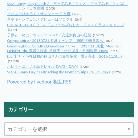
stay hungry, stay foolish / 「言ってみること」と「行ってみること」②
ポートランド日本庭園
(10/5)
そとあそびきろく / サンシェード と棚
(5/23)
星空キャンプ日記 / デビューはソログル
(5/4)
BUCKET CLUB / ワイルドフィールズおじか ２０１８ラストキャンプ
(11/7)
子供と一緒にアウトドアへGO! / 安達太良山の紅葉
(10/12)
Oniyon spice / 20180721 避暑キャンプ -関西の軽井沢へ-
(8/4)
Goodneighbor,Goodtrail,Goodbeer / Hike ： 2017.11_東北_Mountain
ONSEN Trip_裏岩手縦走_八幡平・松川温泉・乳頭温泉_Day4
(5/16)
山と野と / 小春日和の秋山さんぽ＠奥多摩・鷹ノ巣山 2016.11.5(土)
(11/10)
ハレタヒニ。 / 高島トレイル DAY3・DAY4
(8/26)
SOLA Sunny Day / Fastpacking the Northern Alps Trail in 3days
(9/25)
Powered by livedoor 相互RSS
カテゴリー