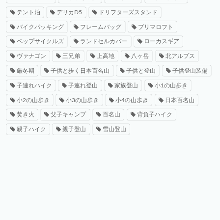
テント泊
デリカD5
ドリフターズスタンド
バイクパッキング
フレームバッグ
プリマロフト
ペップサイクルズ
ランドセルカバー
ローカスギア
ヴァナゴン
三兄弟
上高地
八ヶ岳
北アルプス
厳冬期
子供と歩く日本百名山
子供と登山
子供登山装備
子連れハイク
子連れ登山
家族登山
小1の山歩き
小2の山歩き
小3の山歩き
小4の山歩き
日本百名山
焚き火
父子キャンプ
百名山
背負子ハイク
親子ハイク
親子登山
雪山登山