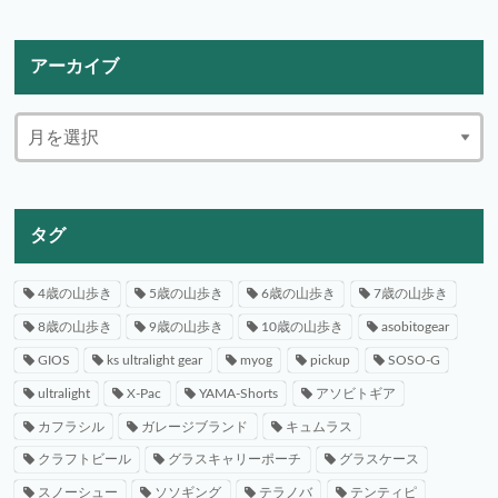
アーカイブ
タグ
4歳の山歩き
5歳の山歩き
6歳の山歩き
7歳の山歩き
8歳の山歩き
9歳の山歩き
10歳の山歩き
asobitogear
GIOS
ks ultralight gear
myog
pickup
SOSO-G
ultralight
X-Pac
YAMA-Shorts
アソビトギア
カフラシル
ガレージブランド
キュムラス
クラフトビール
グラスキャリーポーチ
グラスケース
スノーシュー
ソソギング
テラノバ
テンティピ