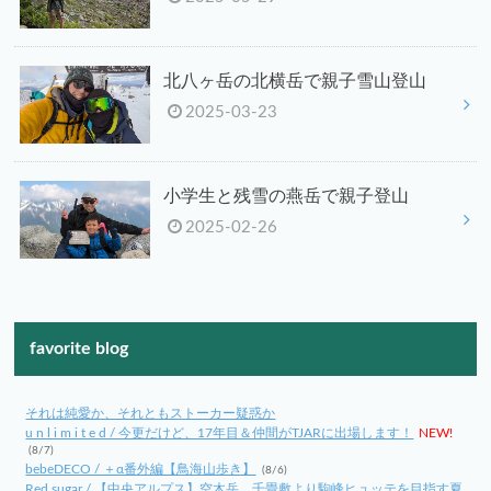
北八ヶ岳の北横岳で親子雪山登山
2025-03-23
小学生と残雪の燕岳で親子登山
2025-02-26
favorite blog
それは純愛か、それともストーカー疑惑か
u n l i m i t e d / 今更だけど、17年目＆仲間がTJARに出場します！
NEW!
(8/7)
bebeDECO / ＋α番外編【鳥海山歩き】
(8/6)
Red sugar / 【中央アルプス】空木岳、千畳敷より駒峰ヒュッテを目指す夏