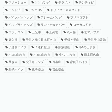
スノーシュー
ソソギング
テラノバ
テンティピ
テント泊
デリカD5
ドリフターズスタンド
バイクパッキング
フレームバッグ
プリマロフト
ペップサイクルズ
ランドセルカバー
ローカスギア
ヴァナゴン
三兄弟
上高地
八ヶ岳
北アルプス
厳冬期
子供と歩く日本百名山
子供と登山
子供登山装備
子連れハイク
子連れ登山
家族登山
小1の山歩き
小2の山歩き
小3の山歩き
小4の山歩き
日本百名山
焚き火
父子キャンプ
百名山
背負子ハイク
親子ハイク
親子登山
雪山登山