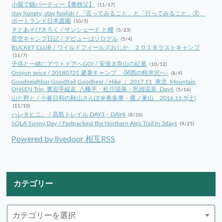
小屋で鍋パーティー【奥秩父】
(11/17)
stay hungry, stay foolish / 「言ってみること」と「行ってみること」②
ポートランド日本庭園
(10/5)
そとあそびきろく / サンシェード と棚
(5/23)
星空キャンプ日記 / デビューはソログル
(5/4)
BUCKET CLUB / ワイルドフィールズおじか ２０１８ラストキャンプ
(11/7)
子供と一緒にアウトドアへGO! / 安達太良山の紅葉
(10/12)
Oniyon spice / 20180721 避暑キャンプ -関西の軽井沢へ-
(8/4)
Goodneighbor,Goodtrail,Goodbeer / Hike ： 2017.11_東北_Mountain
ONSEN Trip_裏岩手縦走_八幡平・松川温泉・乳頭温泉_Day4
(5/16)
山と野と / 小春日和の秋山さんぽ＠奥多摩・鷹ノ巣山 2016.11.5(土)
(11/10)
ハレタヒニ。 / 高島トレイル DAY3・DAY4
(8/26)
SOLA Sunny Day / Fastpacking the Northern Alps Trail in 3days
(9/25)
Powered by livedoor 相互RSS
カテゴリー