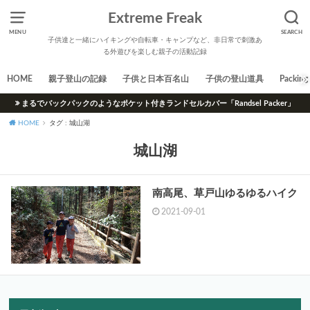
Extreme Freak
MENU
SEARCH
子供達と一緒にハイキングや自転車・キャンプなど、非日常で刺激あ
る外遊びを楽しむ親子の活動記録
HOME
親子登山の記録
子供と日本百名山
子供の登山道具
Packing 
まるでバックパックのようなポケット付きランドセルカバー「Randsel Packer」
HOME
タグ : 城山湖
城山湖
南高尾、草戸山ゆるゆるハイク
2021-09-01