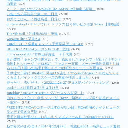
山縦走
(8/6)
とことこexplorer / 20260801-02_AKHA Trail 80k（本編）
(8/3)
いちにち / 再訪東北旅 ＠二日目
(7/28)
お外でごはん。 / 西穂高岳 日帰り
(7/26)
drifter's stand / チャリで行く ドリフの ほろ酔いビジホ泊 2days 【熊谷編】
(7/14)
The 9th trail. / 沖縄旅2025・後編
(12/27)
wanwan-life / 某省9-3
(6/8)
CAMP*SITE / 猛暑キャンプ（千葉県某所）2024.8
(9/16)
UB-LOG / 23〜24シーズンBCスキー総括
(5/15)
In the moonlight / 脊振山系縦走 ＃千代田
(4/1)
妻が突然「キャンプ推進宣言」で、始めましたキャンプ・登山♪ / 【テント
修理】ヒルバーグ「ナロ3GT」ファスナー破損！メーカー修理見積もりは
77,000円！困った結果お願いしたのは町のクリーニング屋さん
(2/17)
子供達の日常にUltralight! 外遊びを楽しくするasobitogear / ULなんてくそ
くらえ！パイントグラスケースの在庫を補充しました
(9/14)
登ったり、漕いだり。 / 2022.11.26-27 伊豆大島バイクパッキング
(12/6)
Luck / 11/15週目 3月7日-3月13日
(3/15)
sotoblog / BROMPTONのムダなカスタムを楽しむ
(2/28)
山旅ロッジ / 立山・劔岳 テント泊 DAY2 剱沢キャンプ場〜剱岳ピストン
〜室堂へ
(8/18)
FREE SITE / PICAのコテージは年始が狙い目！PICA西湖のレイクビューグ
ランデで焚き火三昧
(1/13)
双子と週末外遊び / しおさいキャンプフィールド（20200112-0114）
(7/22)
ねずみのやまのぼり / 2014年12月22日 乾徳山2031m-高原ヒュッテ避難