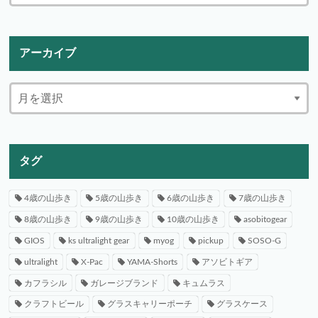
アーカイブ
タグ
4歳の山歩き
5歳の山歩き
6歳の山歩き
7歳の山歩き
8歳の山歩き
9歳の山歩き
10歳の山歩き
asobitogear
GIOS
ks ultralight gear
myog
pickup
SOSO-G
ultralight
X-Pac
YAMA-Shorts
アソビトギア
カフラシル
ガレージブランド
キュムラス
クラフトビール
グラスキャリーポーチ
グラスケース