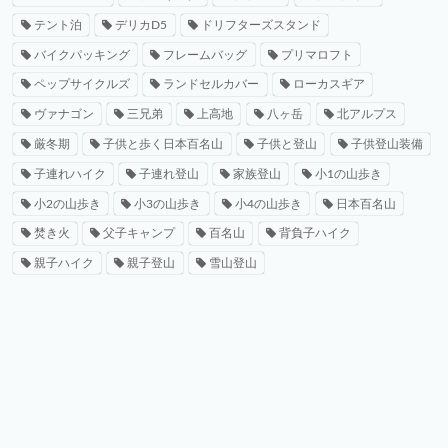
テント泊
デリカD5
ドリフターズスタンド
バイクパッキング
フレームバッグ
プリマロフト
ペップサイクルズ
ランドセルカバー
ローカスギア
ヴァナゴン
三兄弟
上高地
八ヶ岳
北アルプス
厳冬期
子供と歩く日本百名山
子供と登山
子供登山装備
子連れハイク
子連れ登山
家族登山
小1の山歩き
小2の山歩き
小3の山歩き
小4の山歩き
日本百名山
焚き火
父子キャンプ
百名山
背負子ハイク
親子ハイク
親子登山
雪山登山