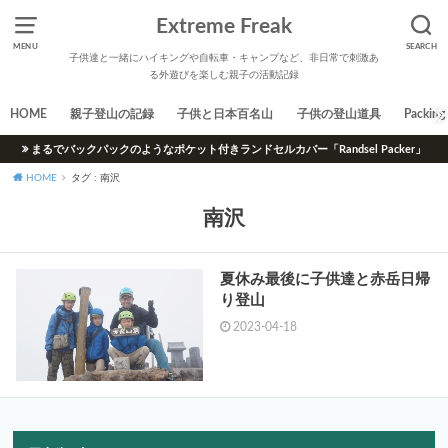
Extreme Freak
MENU
SEARCH
子供達と一緒にハイキングや自転車・キャンプなど、非日常で刺激あ
る外遊びを楽しむ親子の活動記録
HOME
親子登山の記録
子供と日本百名山
子供の登山道具
Packing 
まるでバックパックのようなポケット付きランドセルカバー「Randsel Packer」
HOME
タグ : 南沢
南沢
夏休み最後に子供達と赤岳日帰
り登山
2023-04-18