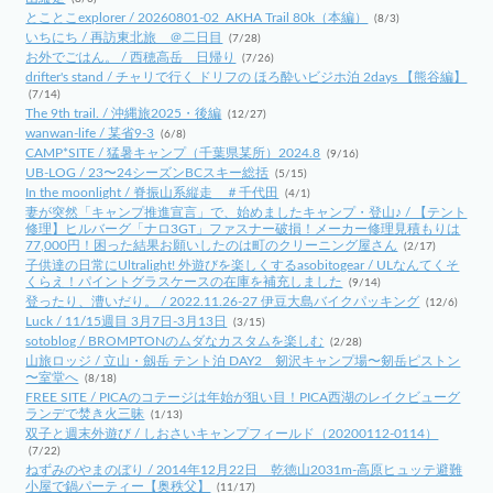
とことこexplorer / 20260801-02_AKHA Trail 80k（本編）
(8/3)
いちにち / 再訪東北旅 ＠二日目
(7/28)
お外でごはん。 / 西穂高岳 日帰り
(7/26)
drifter's stand / チャリで行く ドリフの ほろ酔いビジホ泊 2days 【熊谷編】
(7/14)
The 9th trail. / 沖縄旅2025・後編
(12/27)
wanwan-life / 某省9-3
(6/8)
CAMP*SITE / 猛暑キャンプ（千葉県某所）2024.8
(9/16)
UB-LOG / 23〜24シーズンBCスキー総括
(5/15)
In the moonlight / 脊振山系縦走 ＃千代田
(4/1)
妻が突然「キャンプ推進宣言」で、始めましたキャンプ・登山♪ / 【テント
修理】ヒルバーグ「ナロ3GT」ファスナー破損！メーカー修理見積もりは
77,000円！困った結果お願いしたのは町のクリーニング屋さん
(2/17)
子供達の日常にUltralight! 外遊びを楽しくするasobitogear / ULなんてくそ
くらえ！パイントグラスケースの在庫を補充しました
(9/14)
登ったり、漕いだり。 / 2022.11.26-27 伊豆大島バイクパッキング
(12/6)
Luck / 11/15週目 3月7日-3月13日
(3/15)
sotoblog / BROMPTONのムダなカスタムを楽しむ
(2/28)
山旅ロッジ / 立山・劔岳 テント泊 DAY2 剱沢キャンプ場〜剱岳ピストン
〜室堂へ
(8/18)
FREE SITE / PICAのコテージは年始が狙い目！PICA西湖のレイクビューグ
ランデで焚き火三昧
(1/13)
双子と週末外遊び / しおさいキャンプフィールド（20200112-0114）
(7/22)
ねずみのやまのぼり / 2014年12月22日 乾徳山2031m-高原ヒュッテ避難
小屋で鍋パーティー【奥秩父】
(11/17)