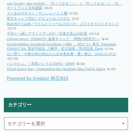
stay hungry, stay foolish / 「言ってみること」と「行ってみること」②
ポートランド日本庭園
(10/5)
そとあそびきろく / サンシェード と棚
(5/23)
星空キャンプ日記 / デビューはソログル
(5/4)
BUCKET CLUB / ワイルドフィールズおじか ２０１８ラストキャンプ
(11/7)
子供と一緒にアウトドアへGO! / 安達太良山の紅葉
(10/12)
Oniyon spice / 20180721 避暑キャンプ -関西の軽井沢へ-
(8/4)
Goodneighbor,Goodtrail,Goodbeer / Hike ： 2017.11_東北_Mountain
ONSEN Trip_裏岩手縦走_八幡平・松川温泉・乳頭温泉_Day4
(5/16)
山と野と / 小春日和の秋山さんぽ＠奥多摩・鷹ノ巣山 2016.11.5(土)
(11/10)
ハレタヒニ。 / 高島トレイル DAY3・DAY4
(8/26)
SOLA Sunny Day / Fastpacking the Northern Alps Trail in 3days
(9/25)
Powered by livedoor 相互RSS
カテゴリー