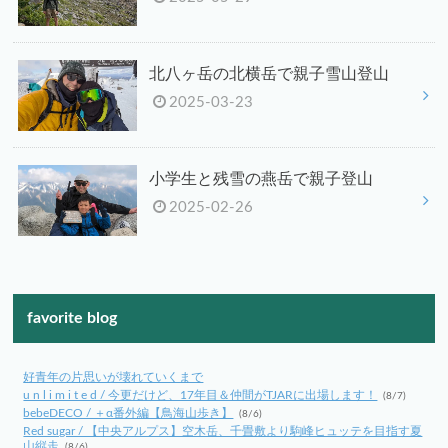
北八ヶ岳の北横岳で親子雪山登山
2025-03-23
小学生と残雪の燕岳で親子登山
2025-02-26
favorite blog
好青年の片思いが壊れていくまで
u n l i m i t e d / 今更だけど、17年目＆仲間がTJARに出場します！
(8/7)
bebeDECO / ＋α番外編【鳥海山歩き】
(8/6)
Red sugar / 【中央アルプス】空木岳、千畳敷より駒峰ヒュッテを目指す夏
山縦走
(8/6)