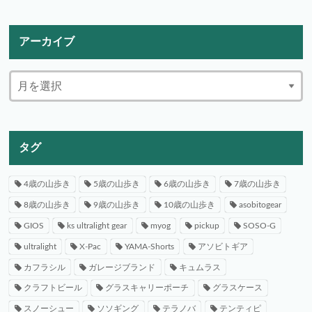
アーカイブ
タグ
4歳の山歩き
5歳の山歩き
6歳の山歩き
7歳の山歩き
8歳の山歩き
9歳の山歩き
10歳の山歩き
asobitogear
GIOS
ks ultralight gear
myog
pickup
SOSO-G
ultralight
X-Pac
YAMA-Shorts
アソビトギア
カフラシル
ガレージブランド
キュムラス
クラフトビール
グラスキャリーポーチ
グラスケース
スノーシュー
ソソギング
テラノバ
テンティピ