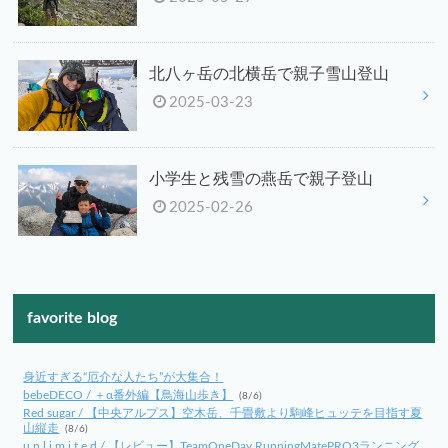
北八ヶ岳の北横岳で親子雪山登山
2025-03-23
小学生と残雪の燕岳で親子登山
2025-02-26
favorite blog
身近すぎる“厄介な人たち”が大集合！
bebeDECO / ＋α番外編【鳥海山歩き】
(8/6)
Red sugar / 【中央アルプス】空木岳、千畳敷より駒峰ヒュッテを目指す夏
山縦走
(8/6)
u n l i m i t e d / 【レビュー】TeamOneDay RunningMatePRO3ランニング