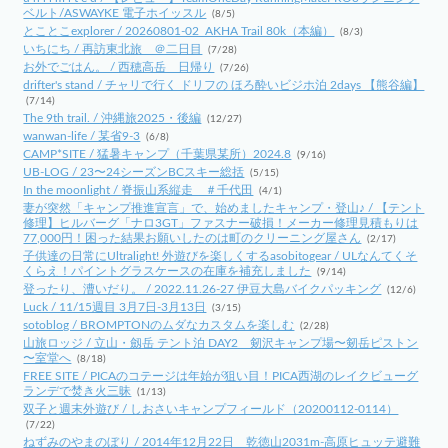
ベルト/ASWAYKE 電子ホイッスル
(8/5)
とことこexplorer / 20260801-02_AKHA Trail 80k（本編）
(8/3)
いちにち / 再訪東北旅 ＠二日目
(7/28)
お外でごはん。 / 西穂高岳 日帰り
(7/26)
drifter's stand / チャリで行く ドリフの ほろ酔いビジホ泊 2days 【熊谷編】
(7/14)
The 9th trail. / 沖縄旅2025・後編
(12/27)
wanwan-life / 某省9-3
(6/8)
CAMP*SITE / 猛暑キャンプ（千葉県某所）2024.8
(9/16)
UB-LOG / 23〜24シーズンBCスキー総括
(5/15)
In the moonlight / 脊振山系縦走 ＃千代田
(4/1)
妻が突然「キャンプ推進宣言」で、始めましたキャンプ・登山♪ / 【テント
修理】ヒルバーグ「ナロ3GT」ファスナー破損！メーカー修理見積もりは
77,000円！困った結果お願いしたのは町のクリーニング屋さん
(2/17)
子供達の日常にUltralight! 外遊びを楽しくするasobitogear / ULなんてくそ
くらえ！パイントグラスケースの在庫を補充しました
(9/14)
登ったり、漕いだり。 / 2022.11.26-27 伊豆大島バイクパッキング
(12/6)
Luck / 11/15週目 3月7日-3月13日
(3/15)
sotoblog / BROMPTONのムダなカスタムを楽しむ
(2/28)
山旅ロッジ / 立山・劔岳 テント泊 DAY2 剱沢キャンプ場〜剱岳ピストン
〜室堂へ
(8/18)
FREE SITE / PICAのコテージは年始が狙い目！PICA西湖のレイクビューグ
ランデで焚き火三昧
(1/13)
双子と週末外遊び / しおさいキャンプフィールド（20200112-0114）
(7/22)
ねずみのやまのぼり / 2014年12月22日 乾徳山2031m-高原ヒュッテ避難