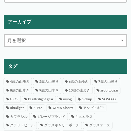
アーカイブ
タグ
4歳の山歩き
5歳の山歩き
6歳の山歩き
7歳の山歩き
8歳の山歩き
9歳の山歩き
10歳の山歩き
asobitogear
GIOS
ks ultralight gear
myog
pickup
SOSO-G
ultralight
X-Pac
YAMA-Shorts
アソビトギア
カフラシル
ガレージブランド
キュムラス
クラフトビール
グラスキャリーポーチ
グラスケース