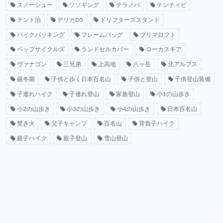
スノーシュー
ソソギング
テラノバ
テンティピ
テント泊
デリカD5
ドリフターズスタンド
バイクパッキング
フレームバッグ
プリマロフト
ペップサイクルズ
ランドセルカバー
ローカスギア
ヴァナゴン
三兄弟
上高地
八ヶ岳
北アルプス
厳冬期
子供と歩く日本百名山
子供と登山
子供登山装備
子連れハイク
子連れ登山
家族登山
小1の山歩き
小2の山歩き
小3の山歩き
小4の山歩き
日本百名山
焚き火
父子キャンプ
百名山
背負子ハイク
親子ハイク
親子登山
雪山登山