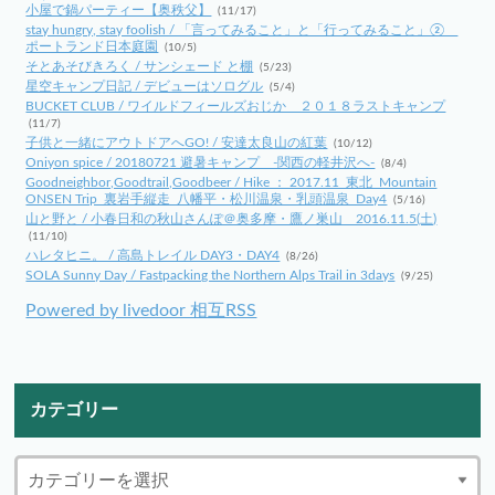
小屋で鍋パーティー【奥秩父】
(11/17)
stay hungry, stay foolish / 「言ってみること」と「行ってみること」②
ポートランド日本庭園
(10/5)
そとあそびきろく / サンシェード と棚
(5/23)
星空キャンプ日記 / デビューはソログル
(5/4)
BUCKET CLUB / ワイルドフィールズおじか ２０１８ラストキャンプ
(11/7)
子供と一緒にアウトドアへGO! / 安達太良山の紅葉
(10/12)
Oniyon spice / 20180721 避暑キャンプ -関西の軽井沢へ-
(8/4)
Goodneighbor,Goodtrail,Goodbeer / Hike ： 2017.11_東北_Mountain
ONSEN Trip_裏岩手縦走_八幡平・松川温泉・乳頭温泉_Day4
(5/16)
山と野と / 小春日和の秋山さんぽ＠奥多摩・鷹ノ巣山 2016.11.5(土)
(11/10)
ハレタヒニ。 / 高島トレイル DAY3・DAY4
(8/26)
SOLA Sunny Day / Fastpacking the Northern Alps Trail in 3days
(9/25)
Powered by livedoor 相互RSS
カテゴリー