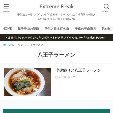
Extreme Freak
MENU
SEARCH
子供達と一緒にハイキングや自転車・キャンプなど、非日常で刺激あ
る外遊びを楽しむ親子の活動記録
HOME
親子登山の記録
子供と日本百名山
子供の登山道具
Packing 
まるでバックパックのようなポケット付きランドセルカバー「Randsel Packer」
HOME
タグ : 八王子ラーメン
八王子ラーメン
七夕飾りと八王子ラーメン
2020-07-29