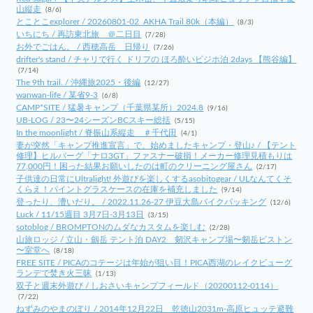
山縦走
(8/6)
とことこexplorer / 20260801-02_AKHA Trail 80k（本編）
(8/3)
いちにち / 再訪東北旅 ＠二日目
(7/28)
お外でごはん。 / 西穂高岳 日帰り
(7/26)
drifter's stand / チャリで行く ドリフの ほろ酔いビジホ泊 2days 【熊谷編】
(7/14)
The 9th trail. / 沖縄旅2025・後編
(12/27)
wanwan-life / 某省9-3
(6/8)
CAMP*SITE / 猛暑キャンプ（千葉県某所）2024.8
(9/16)
UB-LOG / 23〜24シーズンBCスキー総括
(5/15)
In the moonlight / 脊振山系縦走 ＃千代田
(4/1)
妻が突然「キャンプ推進宣言」で、始めましたキャンプ・登山♪ / 【テント
修理】ヒルバーグ「ナロ3GT」ファスナー破損！メーカー修理見積もりは
77,000円！困った結果お願いしたのは町のクリーニング屋さん
(2/17)
子供達の日常にUltralight! 外遊びを楽しくするasobitogear / ULなんてくそ
くらえ！パイントグラスケースの在庫を補充しました
(9/14)
登ったり、漕いだり。 / 2022.11.26-27 伊豆大島バイクパッキング
(12/6)
Luck / 11/15週目 3月7日-3月13日
(3/15)
sotoblog / BROMPTONのムダなカスタムを楽しむ
(2/28)
山旅ロッジ / 立山・劔岳 テント泊 DAY2 剱沢キャンプ場〜剱岳ピストン
〜室堂へ
(8/18)
FREE SITE / PICAのコテージは年始が狙い目！PICA西湖のレイクビューグ
ランデで焚き火三昧
(1/13)
双子と週末外遊び / しおさいキャンプフィールド（20200112-0114）
(7/22)
ねずみのやまのぼり / 2014年12月22日 乾徳山2031m-高原ヒュッテ避難