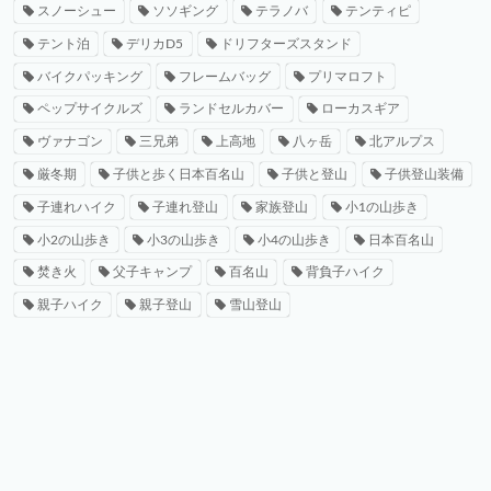
スノーシュー
ソソギング
テラノバ
テンティピ
テント泊
デリカD5
ドリフターズスタンド
バイクパッキング
フレームバッグ
プリマロフト
ペップサイクルズ
ランドセルカバー
ローカスギア
ヴァナゴン
三兄弟
上高地
八ヶ岳
北アルプス
厳冬期
子供と歩く日本百名山
子供と登山
子供登山装備
子連れハイク
子連れ登山
家族登山
小1の山歩き
小2の山歩き
小3の山歩き
小4の山歩き
日本百名山
焚き火
父子キャンプ
百名山
背負子ハイク
親子ハイク
親子登山
雪山登山