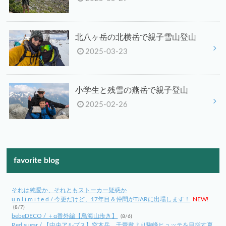
北八ヶ岳の北横岳で親子雪山登山
2025-03-23
小学生と残雪の燕岳で親子登山
2025-02-26
favorite blog
それは純愛か、それともストーカー疑惑か
u n l i m i t e d / 今更だけど、17年目＆仲間がTJARに出場します！
NEW!
(8/7)
bebeDECO / ＋α番外編【鳥海山歩き】
(8/6)
Red sugar / 【中央アルプス】空木岳、千畳敷より駒峰ヒュッテを目指す夏