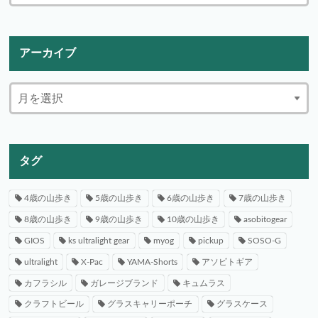
アーカイブ
タグ
4歳の山歩き
5歳の山歩き
6歳の山歩き
7歳の山歩き
8歳の山歩き
9歳の山歩き
10歳の山歩き
asobitogear
GIOS
ks ultralight gear
myog
pickup
SOSO-G
ultralight
X-Pac
YAMA-Shorts
アソビトギア
カフラシル
ガレージブランド
キュムラス
クラフトビール
グラスキャリーポーチ
グラスケース