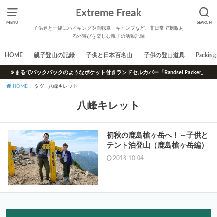
Extreme Freak
MENU
SEARCH
子供達と一緒にハイキングや自転車・キャンプなど、非日常で刺激あ
る外遊びを楽しむ親子の活動記録
HOME
親子登山の記録
子供と日本百名山
子供の登山道具
Packing 
まるでバックパックのようなポケット付きランドセルカバー「Randsel Packer」
HOME
タグ : 八峰キレット
八峰キレット
初秋の鹿島槍ヶ岳へ！～子供と
テント泊登山（鹿島槍ヶ岳編）
2018-10-04