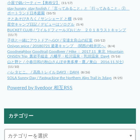
小屋で鍋パーティー【奥秩父】
(11/17)
stay hungry, stay foolish / 「言ってみること」と「行ってみること」②
ポートランド日本庭園
(10/5)
そとあそびきろく / サンシェード と棚
(5/23)
星空キャンプ日記 / デビューはソログル
(5/4)
BUCKET CLUB / ワイルドフィールズおじか ２０１８ラストキャンプ
(11/7)
子供と一緒にアウトドアへGO! / 安達太良山の紅葉
(10/12)
Oniyon spice / 20180721 避暑キャンプ -関西の軽井沢へ-
(8/4)
Goodneighbor,Goodtrail,Goodbeer / Hike ： 2017.11_東北_Mountain
ONSEN Trip_裏岩手縦走_八幡平・松川温泉・乳頭温泉_Day4
(5/16)
山と野と / 小春日和の秋山さんぽ＠奥多摩・鷹ノ巣山 2016.11.5(土)
(11/10)
ハレタヒニ。 / 高島トレイル DAY3・DAY4
(8/26)
SOLA Sunny Day / Fastpacking the Northern Alps Trail in 3days
(9/25)
Powered by livedoor 相互RSS
カテゴリー