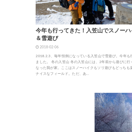
今年も行ってきた！入笠山でスノーハ
＆雪遊び
2018-02-06
2018.2.3、毎年恒例になっている入笠山で雪遊び。今年も
ました。 冬の入笠山 冬の入笠山には、2年前から遊びに行
なった我が家。ここはスノーハイクもソリ遊びもどっちも
ナイスなフィールド。ただ、あ…