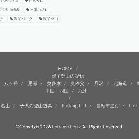
子連れ登山
家族登山
小4の山歩き
日本百名山
ク
親子ハイク
親子登山
HOME
親子登山の記録
八ヶ岳
尾瀬
奥多摩
奥秩父
丹沢
北海道
中国・四国
九州
百名山
子供の登山道具
Packing List
自転車遊び
Link
©Copyright2026
Extreme Freak
.All Rights Reserved.