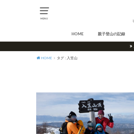
MENU
HOME
親子登山の記録
北アルプス
中央アルプス
南アルプス
八ヶ岳
尾瀬
奥多摩
奥秩父
丹沢
北海道
東北
関東
甲信越
北陸
関西
中国・四国
九州
HOME
タグ : 入笠山