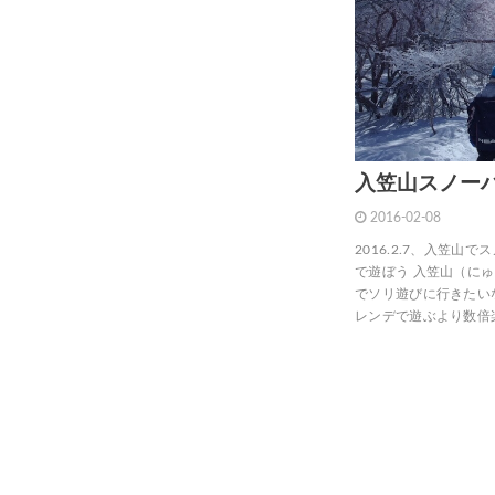
入笠山スノー
2016-02-08
2016.2.7、入笠
で遊ぼう 入笠山（にゅ
でソリ遊びに行きたい
レンデで遊ぶより数倍