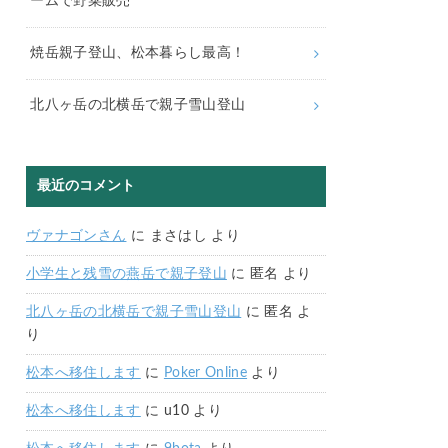
ームで野菜販売
焼岳親子登山、松本暮らし最高！
北八ヶ岳の北横岳で親子雪山登山
最近のコメント
ヴァナゴンさん
に
まさはし
より
小学生と残雪の燕岳で親子登山
に
匿名
より
北八ヶ岳の北横岳で親子雪山登山
に
匿名
よ
り
松本へ移住します
に
Poker Online
より
松本へ移住します
に
u10
より