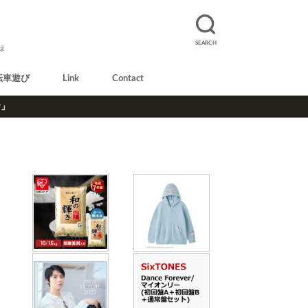
SEARCH
録
転車遊び
Link
Contact
r」