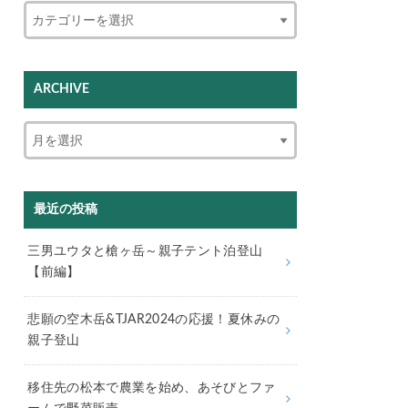
ARCHIVE
最近の投稿
三男ユウタと槍ヶ岳～親子テント泊登山
【前編】
悲願の空木岳&TJAR2024の応援！夏休みの
親子登山
移住先の松本で農業を始め、あそびとファ