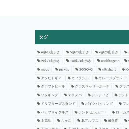
タグ
4歳の山歩き
5歳の山歩き
6歳の山歩き
9歳の山歩き
10歳の山歩き
asobitogear
myog
pickup
SOSO-G
ultralight
X
アソビトギア
カフラシル
ガレージブランド
クラフトビール
グラスキャリーポーチ
グラ
ソソギング
テラノバ
テンティピ
テント
ドリフターズスタンド
バイクパッキング
フ
ペップサイクルズ
ランドセルカバー
ローカ
上高地
八ヶ岳
北アルプス
厳冬期