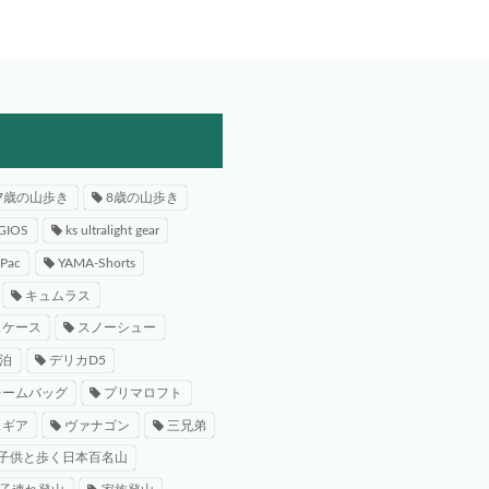
7歳の山歩き
8歳の山歩き
GIOS
ks ultralight gear
-Pac
YAMA-Shorts
キュムラス
スケース
スノーシュー
泊
デリカD5
レームバッグ
プリマロフト
スギア
ヴァナゴン
三兄弟
子供と歩く日本百名山