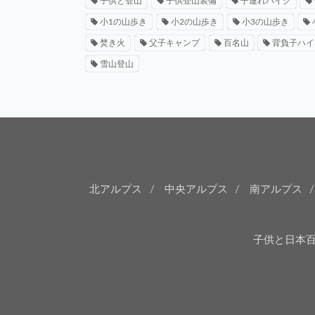
子供と登山
子供登山装備
子連れハイク
小1の山歩き
小2の山歩き
小3の山歩き
焚き火
父子キャンプ
百名山
背負子ハイ
雪山登山
北アルプス
中央アルプス
南アルプス
子供と日本