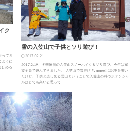
イク
雪の入笠山で子供とソリ遊び！
行ってき
2017-02-21
くように
2017.2.19、冬季恒例の入笠山スノーハイク＆ソリ遊び。今年は家
楽しめる
族全員で遊んできました。 入笠山で雪遊び Funmee!!に記事を書い
たけど、子供と楽しめる雪山ということで入笠山の持つポテンシャ
ルはとても高いと思って…