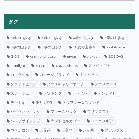
タグ
4歳の山歩き
5歳の山歩き
6歳の山歩き
7歳の山歩き
8歳の山歩き
9歳の山歩き
10歳の山歩き
asobitogear
GIOS
ks ultralight gear
myog
pickup
SOSO-G
ultralight
X-Pac
YAMA-Shorts
アソビトギア
カフラシル
ガレージブランド
キュムラス
クラフトビール
グラスキャリーポーチ
グラスケース
スノーシュー
ソソギング
テラノバ
テンティピ
テント泊
デリカD5
ドリフターズスタンド
バイクパッキング
フレームバッグ
プリマロフト
ペップサイクルズ
ランドセルカバー
ローカスギア
ヴァナゴン
三兄弟
上高地
八ヶ岳
北アルプス