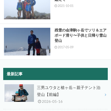
2021-10-01
残雪の会津駒ヶ岳でソリ＆エア
ボード滑り〜子供と日帰り雪山
登山
2017-05-09
最新記事
三男ユウタと槍ヶ岳～親子テント泊
登山【前編】
2026-05-16