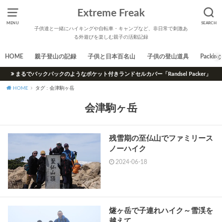
Extreme Freak
MENU
SEARCH
子供達と一緒にハイキングや自転車・キャンプなど、非日常で刺激あ
る外遊びを楽しむ親子の活動記録
HOME
親子登山の記録
子供と日本百名山
子供の登山道具
Packing 
まるでバックパックのようなポケット付きランドセルカバー「Randsel Packer」
HOME
タグ : 会津駒ヶ岳
会津駒ヶ岳
残雪期の至仏山でファミリース
ノーハイク
2024-06-18
燧ヶ岳で子連れハイク～雪渓を
越えて