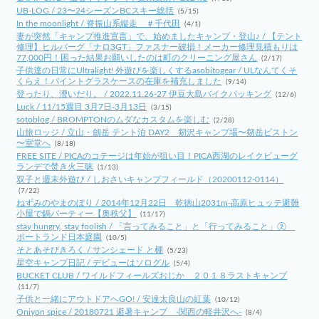
UB-LOG / 23〜24シーズンBCスキー総括
(5/15)
In the moonlight / 脊振山系縦走 ＃千代田
(4/1)
妻が突然「キャンプ推進宣言」で、始めましたキャンプ・登山♪ / 【テント
修理】ヒルバーグ「ナロ3GT」ファスナー破損！メーカー修理見積もりは
77,000円！困った結果お願いしたのは町のクリーニング屋さん
(2/17)
子供達の日常にUltralight! 外遊びを楽しくするasobitogear / ULなんてくそ
くらえ！パイントグラスケースの在庫を補充しました
(9/14)
登ったり、漕いだり。 / 2022.11.26-27 伊豆大島バイクパッキング
(12/6)
Luck / 11/15週目 3月7日-3月13日
(3/15)
sotoblog / BROMPTONのムダなカスタムを楽しむ
(2/28)
山旅ロッジ / 立山・劔岳 テント泊 DAY2 剱沢キャンプ場〜剱岳ピストン
〜室堂へ
(8/18)
FREE SITE / PICAのコテージは年始が狙い目！PICA西湖のレイクビューグ
ランデで焚き火三昧
(1/13)
双子と週末外遊び / しおさいキャンプフィールド（20200112-0114）
(7/22)
ねずみのやまのぼり / 2014年12月22日 乾徳山2031m-高原ヒュッテ避難
小屋で鍋パーティー【奥秩父】
(11/17)
stay hungry, stay foolish / 「言ってみること」と「行ってみること」②
ポートランド日本庭園
(10/5)
そとあそびきろく / サンシェード と棚
(5/23)
星空キャンプ日記 / デビューはソログル
(5/4)
BUCKET CLUB / ワイルドフィールズおじか ２０１８ラストキャンプ
(11/7)
子供と一緒にアウトドアへGO! / 安達太良山の紅葉
(10/12)
Oniyon spice / 20180721 避暑キャンプ -関西の軽井沢へ-
(8/4)