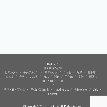
HOME
親子登山の記録
北アルプス
中央アルプス
南アルプス
八ヶ岳
尾瀬
奥多摩
奥秩父
丹沢
北海道
東北
関東
甲信越
北陸
関西
中国・四国
九州
子供と日本百名山
子供の登山道具
Packing List
自転車遊び
Link
Contact
©Copyright2026
Extreme Freak
.All Rights Reserved.