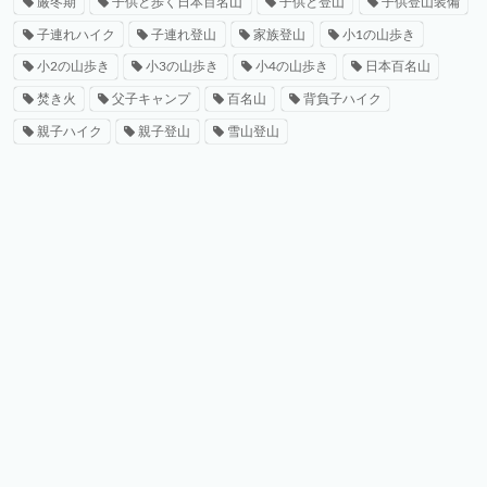
厳冬期
子供と歩く日本百名山
子供と登山
子供登山装備
子連れハイク
子連れ登山
家族登山
小1の山歩き
小2の山歩き
小3の山歩き
小4の山歩き
日本百名山
焚き火
父子キャンプ
百名山
背負子ハイク
親子ハイク
親子登山
雪山登山