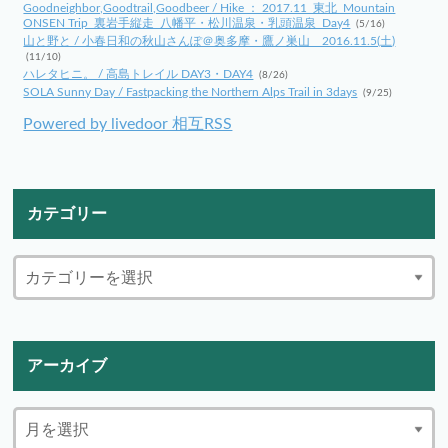
Goodneighbor,Goodtrail,Goodbeer / Hike ： 2017.11_東北_Mountain
ONSEN Trip_裏岩手縦走_八幡平・松川温泉・乳頭温泉_Day4
(5/16)
山と野と / 小春日和の秋山さんぽ＠奥多摩・鷹ノ巣山 2016.11.5(土)
(11/10)
ハレタヒニ。 / 高島トレイル DAY3・DAY4
(8/26)
SOLA Sunny Day / Fastpacking the Northern Alps Trail in 3days
(9/25)
Powered by livedoor 相互RSS
カテゴリー
アーカイブ