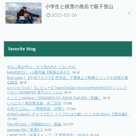
小学生と残雪の燕岳で親子登山
2025-02-26
favorite blog
ぜんぶ私が中心、そう思われたくないのに
bebeDECO / ＋α番外編【鳥海山歩き】
(8/6)
Red sugar / 【中央アルプス】空木岳、千畳敷より駒峰ヒュッテを目指す夏
山縦走
(8/6)
u n l i m i t e d / 【レビュー】TeamOneDay RunningMatePRO3ランニング
ベルト/ASWAYKE 電子ホイッスル
(8/5)
とことこexplorer / 20260801-02_AKHA Trail 80k（本編）
(8/3)
いちにち / 再訪東北旅 ＠二日目
(7/28)
お外でごはん。 / 西穂高岳 日帰り
(7/26)
drifter's stand / チャリで行く ドリフの ほろ酔いビジホ泊 2days 【熊谷編】
(7/14)
The 9th trail. / 沖縄旅2025・後編
(12/27)
wanwan-life / 某省9-3
(6/8)
CAMP*SITE / 猛暑キャンプ（千葉県某所）2024.8
(9/16)