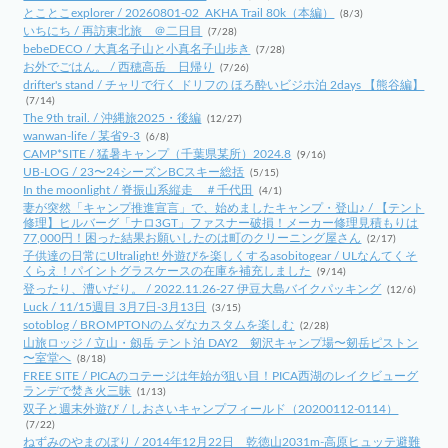
とことこexplorer / 20260801-02_AKHA Trail 80k（本編）
(8/3)
いちにち / 再訪東北旅 ＠二日目
(7/28)
bebeDECO / 大真名子山と小真名子山歩き
(7/28)
お外でごはん。 / 西穂高岳 日帰り
(7/26)
drifter's stand / チャリで行く ドリフの ほろ酔いビジホ泊 2days 【熊谷編】
(7/14)
The 9th trail. / 沖縄旅2025・後編
(12/27)
wanwan-life / 某省9-3
(6/8)
CAMP*SITE / 猛暑キャンプ（千葉県某所）2024.8
(9/16)
UB-LOG / 23〜24シーズンBCスキー総括
(5/15)
In the moonlight / 脊振山系縦走 ＃千代田
(4/1)
妻が突然「キャンプ推進宣言」で、始めましたキャンプ・登山♪ / 【テント
修理】ヒルバーグ「ナロ3GT」ファスナー破損！メーカー修理見積もりは
77,000円！困った結果お願いしたのは町のクリーニング屋さん
(2/17)
子供達の日常にUltralight! 外遊びを楽しくするasobitogear / ULなんてくそ
くらえ！パイントグラスケースの在庫を補充しました
(9/14)
登ったり、漕いだり。 / 2022.11.26-27 伊豆大島バイクパッキング
(12/6)
Luck / 11/15週目 3月7日-3月13日
(3/15)
sotoblog / BROMPTONのムダなカスタムを楽しむ
(2/28)
山旅ロッジ / 立山・劔岳 テント泊 DAY2 剱沢キャンプ場〜剱岳ピストン
〜室堂へ
(8/18)
FREE SITE / PICAのコテージは年始が狙い目！PICA西湖のレイクビューグ
ランデで焚き火三昧
(1/13)
双子と週末外遊び / しおさいキャンプフィールド（20200112-0114）
(7/22)
ねずみのやまのぼり / 2014年12月22日 乾徳山2031m-高原ヒュッテ避難