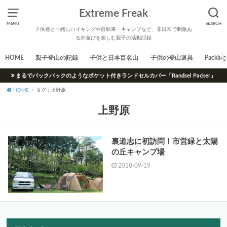
Extreme Freak
MENU
SEARCH
子供達と一緒にハイキングや自転車・キャンプなど、非日常で刺激あ
る外遊びを楽しむ親子の活動記録
HOME
親子登山の記録
子供と日本百名山
子供の登山道具
Packing 
まるでバックパックのようなポケット付きランドセルカバー「Randsel Packer」
HOME
タグ : 上野原
上野原
裏道志に初訪問！市営緑と太陽
の丘キャンプ場
2018-09-19