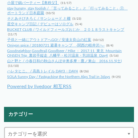
小屋で鍋パーティー【奥秩父】
(11/17)
stay hungry, stay foolish / 「言ってみること」と「行ってみること」②
ポートランド日本庭園
(10/5)
そとあそびきろく / サンシェード と棚
(5/23)
星空キャンプ日記 / デビューはソログル
(5/4)
BUCKET CLUB / ワイルドフィールズおじか ２０１８ラストキャンプ
(11/7)
子供と一緒にアウトドアへGO! / 安達太良山の紅葉
(10/12)
Oniyon spice / 20180721 避暑キャンプ -関西の軽井沢へ-
(8/4)
Goodneighbor,Goodtrail,Goodbeer / Hike ： 2017.11_東北_Mountain
ONSEN Trip_裏岩手縦走_八幡平・松川温泉・乳頭温泉_Day4
(5/16)
山と野と / 小春日和の秋山さんぽ＠奥多摩・鷹ノ巣山 2016.11.5(土)
(11/10)
ハレタヒニ。 / 高島トレイル DAY3・DAY4
(8/26)
SOLA Sunny Day / Fastpacking the Northern Alps Trail in 3days
(9/25)
Powered by livedoor 相互RSS
カテゴリー