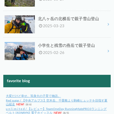
北八ヶ岳の北横岳で親子雪山登山
2025-03-23
小学生と残雪の燕岳で親子登山
2025-02-26
favorite blog
大変だけど幸せ。等身大の子育て物語。
Red sugar / 【中央アルプス】空木岳、千畳敷より駒峰ヒュッテを目指す夏
山縦走
NEW!
(8/6)
u n l i m i t e d / 【レビュー】TeamOneDay RunningMatePRO3ランニング
ベルト/ASWAYKE 電子ホイッスル
NEW!
(8/5)