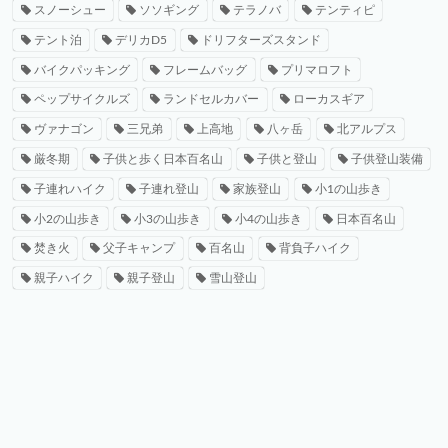
スノーシュー
ソソギング
テラノバ
テンティピ
テント泊
デリカD5
ドリフターズスタンド
バイクパッキング
フレームバッグ
プリマロフト
ペップサイクルズ
ランドセルカバー
ローカスギア
ヴァナゴン
三兄弟
上高地
八ヶ岳
北アルプス
厳冬期
子供と歩く日本百名山
子供と登山
子供登山装備
子連れハイク
子連れ登山
家族登山
小1の山歩き
小2の山歩き
小3の山歩き
小4の山歩き
日本百名山
焚き火
父子キャンプ
百名山
背負子ハイク
親子ハイク
親子登山
雪山登山