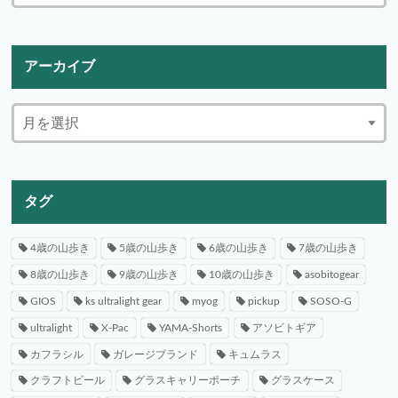
アーカイブ
タグ
4歳の山歩き
5歳の山歩き
6歳の山歩き
7歳の山歩き
8歳の山歩き
9歳の山歩き
10歳の山歩き
asobitogear
GIOS
ks ultralight gear
myog
pickup
SOSO-G
ultralight
X-Pac
YAMA-Shorts
アソビトギア
カフラシル
ガレージブランド
キュムラス
クラフトビール
グラスキャリーポーチ
グラスケース