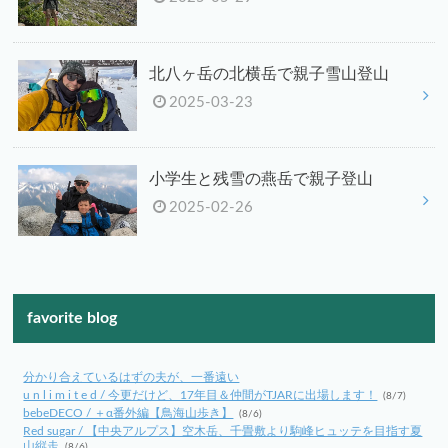
北八ヶ岳の北横岳で親子雪山登山
2025-03-23
小学生と残雪の燕岳で親子登山
2025-02-26
favorite blog
分かり合えているはずの夫が、一番遠い
u n l i m i t e d / 今更だけど、17年目＆仲間がTJARに出場します！
(8/7)
bebeDECO / ＋α番外編【鳥海山歩き】
(8/6)
Red sugar / 【中央アルプス】空木岳、千畳敷より駒峰ヒュッテを目指す夏
山縦走
(8/6)