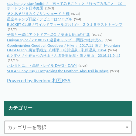
stay hungry, stay foolish / 「言ってみること」と「行ってみること」②
ポートランド日本庭園
(10/5)
そとあそびきろく / サンシェード と棚
(5/23)
星空キャンプ日記 / デビューはソログル
(5/4)
BUCKET CLUB / ワイルドフィールズおじか ２０１８ラストキャンプ
(11/7)
子供と一緒にアウトドアへGO! / 安達太良山の紅葉
(10/12)
Oniyon spice / 20180721 避暑キャンプ -関西の軽井沢へ-
(8/4)
Goodneighbor,Goodtrail,Goodbeer / Hike ： 2017.11_東北_Mountain
ONSEN Trip_裏岩手縦走_八幡平・松川温泉・乳頭温泉_Day4
(5/16)
山と野と / 小春日和の秋山さんぽ＠奥多摩・鷹ノ巣山 2016.11.5(土)
(11/10)
ハレタヒニ。 / 高島トレイル DAY3・DAY4
(8/26)
SOLA Sunny Day / Fastpacking the Northern Alps Trail in 3days
(9/25)
Powered by livedoor 相互RSS
カテゴリー