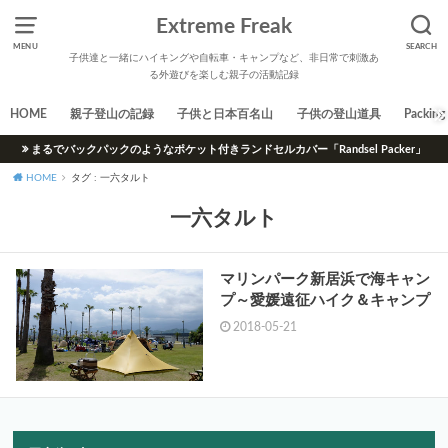
Extreme Freak
MENU
SEARCH
子供達と一緒にハイキングや自転車・キャンプなど、非日常で刺激あ
る外遊びを楽しむ親子の活動記録
HOME
親子登山の記録
子供と日本百名山
子供の登山道具
Packing 
まるでバックパックのようなポケット付きランドセルカバー「Randsel Packer」
HOME
タグ : 一六タルト
一六タルト
マリンパーク新居浜で海キャン
プ～愛媛遠征ハイク＆キャンプ
2018-05-21