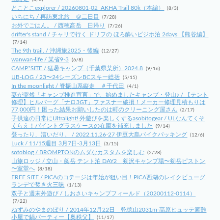
とことこexplorer / 20260801-02_AKHA Trail 80k（本編）
(8/3)
いちにち / 再訪東北旅 ＠二日目
(7/28)
お外でごはん。 / 西穂高岳 日帰り
(7/26)
drifter's stand / チャリで行く ドリフの ほろ酔いビジホ泊 2days 【熊谷編】
(7/14)
The 9th trail. / 沖縄旅2025・後編
(12/27)
wanwan-life / 某省9-3
(6/8)
CAMP*SITE / 猛暑キャンプ（千葉県某所）2024.8
(9/16)
UB-LOG / 23〜24シーズンBCスキー総括
(5/15)
In the moonlight / 脊振山系縦走 ＃千代田
(4/1)
妻が突然「キャンプ推進宣言」で、始めましたキャンプ・登山♪ / 【テント
修理】ヒルバーグ「ナロ3GT」ファスナー破損！メーカー修理見積もりは
77,000円！困った結果お願いしたのは町のクリーニング屋さん
(2/17)
子供達の日常にUltralight! 外遊びを楽しくするasobitogear / ULなんてくそ
くらえ！パイントグラスケースの在庫を補充しました
(9/14)
登ったり、漕いだり。 / 2022.11.26-27 伊豆大島バイクパッキング
(12/6)
Luck / 11/15週目 3月7日-3月13日
(3/15)
sotoblog / BROMPTONのムダなカスタムを楽しむ
(2/28)
山旅ロッジ / 立山・劔岳 テント泊 DAY2 剱沢キャンプ場〜剱岳ピストン
〜室堂へ
(8/18)
FREE SITE / PICAのコテージは年始が狙い目！PICA西湖のレイクビューグ
ランデで焚き火三昧
(1/13)
双子と週末外遊び / しおさいキャンプフィールド（20200112-0114）
(7/22)
ねずみのやまのぼり / 2014年12月22日 乾徳山2031m-高原ヒュッテ避難
小屋で鍋パーティー【奥秩父】
(11/17)