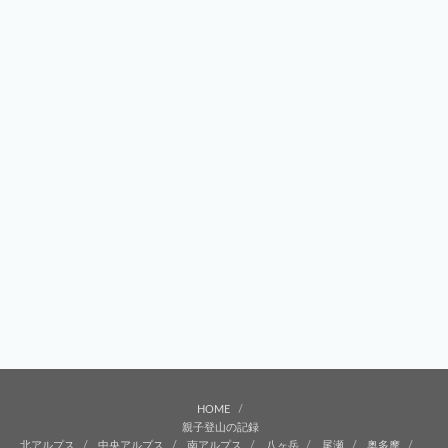
HOME
親子登山の記録
北アルプス
中央アルプス
南アルプス
八ヶ岳
尾瀬
奥多摩