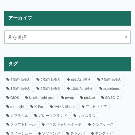
アーカイブ
タグ
4歳の山歩き
5歳の山歩き
6歳の山歩き
7歳の山歩き
8歳の山歩き
9歳の山歩き
10歳の山歩き
asobitogear
GIOS
ks ultralight gear
myog
pickup
SOSO-G
ultralight
X-Pac
YAMA-Shorts
アソビトギア
カフラシル
ガレージブランド
キュムラス
クラフトビール
グラスキャリーポーチ
グラスケース
スノーシュー
ソソギング
テラノバ
テンティピ