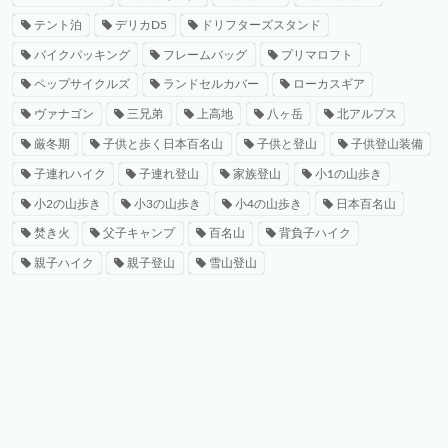
テント泊
デリカD5
ドリフターズスタンド
バイクパッキング
フレームバッグ
プリマロフト
ペップサイクルズ
ランドセルカバー
ローカスギア
ヴァナゴン
三兄弟
上高地
八ヶ岳
北アルプス
厳冬期
子供と歩く日本百名山
子供と登山
子供登山装備
子連れハイク
子連れ登山
家族登山
小1の山歩き
小2の山歩き
小3の山歩き
小4の山歩き
日本百名山
焚き火
父子キャンプ
百名山
背負子ハイク
親子ハイク
親子登山
雪山登山