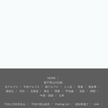
HOME
親子登山の記録
北アルプス
中央アルプス
南アルプス
八ヶ岳
尾瀬
奥多摩
奥秩父
丹沢
北海道
東北
関東
甲信越
北陸
関西
中国・四国
九州
子供と日本百名山
子供の登山道具
Packing List
自転車遊び
Link