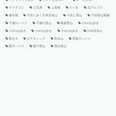
ヴァナゴン
三兄弟
上高地
八ヶ岳
北アルプス
厳冬期
子供と歩く日本百名山
子供と登山
子供登山装備
子連れハイク
子連れ登山
家族登山
小1の山歩き
小2の山歩き
小3の山歩き
小4の山歩き
日本百名山
焚き火
父子キャンプ
百名山
背負子ハイク
親子ハイク
親子登山
雪山登山