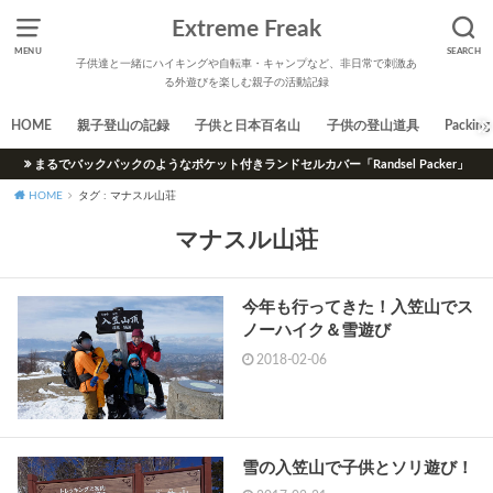
Extreme Freak
MENU
SEARCH
子供達と一緒にハイキングや自転車・キャンプなど、非日常で刺激あ
る外遊びを楽しむ親子の活動記録
HOME
親子登山の記録
子供と日本百名山
子供の登山道具
Packing 
まるでバックパックのようなポケット付きランドセルカバー「Randsel Packer」
HOME
タグ : マナスル山荘
マナスル山荘
今年も行ってきた！入笠山でス
ノーハイク＆雪遊び
2018-02-06
雪の入笠山で子供とソリ遊び！