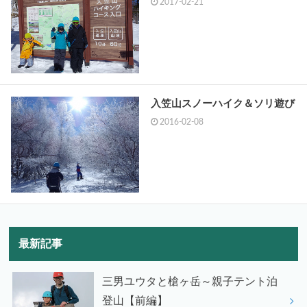
2017-02-21
入笠山スノーハイク＆ソリ遊び
2016-02-08
最新記事
三男ユウタと槍ヶ岳～親子テント泊
登山【前編】