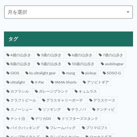
タグ
4歳の山歩き
5歳の山歩き
6歳の山歩き
7歳の山歩き
8歳の山歩き
9歳の山歩き
10歳の山歩き
asobitogear
GIOS
ks ultralight gear
myog
pickup
SOSO-G
ultralight
X-Pac
YAMA-Shorts
アソビトギア
カフラシル
ガレージブランド
キュムラス
クラフトビール
グラスキャリーポーチ
グラスケース
スノーシュー
ソソギング
テラノバ
テンティピ
テント泊
デリカD5
ドリフターズスタンド
バイクパッキング
フレームバッグ
プリマロフト
ペップサイクルズ
ランドセルカバー
ローカスギア