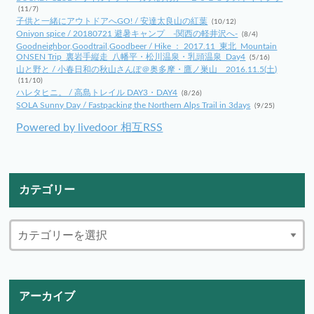
(11/7)
子供と一緒にアウトドアへGO! / 安達太良山の紅葉
(10/12)
Oniyon spice / 20180721 避暑キャンプ -関西の軽井沢へ-
(8/4)
Goodneighbor,Goodtrail,Goodbeer / Hike ： 2017.11_東北_Mountain
ONSEN Trip_裏岩手縦走_八幡平・松川温泉・乳頭温泉_Day4
(5/16)
山と野と / 小春日和の秋山さんぽ＠奥多摩・鷹ノ巣山 2016.11.5(土)
(11/10)
ハレタヒニ。 / 高島トレイル DAY3・DAY4
(8/26)
SOLA Sunny Day / Fastpacking the Northern Alps Trail in 3days
(9/25)
Powered by livedoor 相互RSS
カテゴリー
アーカイブ