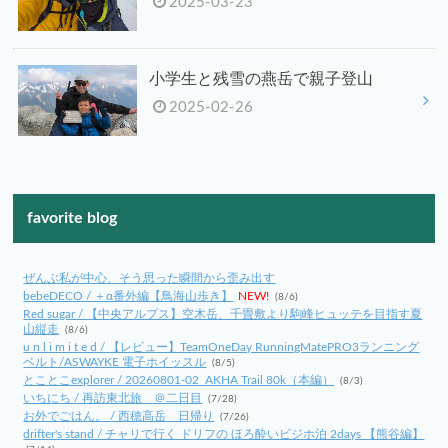
2025-03-23
小学生と残雪の燕岳で親子登山
2025-02-26
favorite blog
ぜんぶ私が中心、そう思った瞬間から歪み出す
bebeDECO / ＋α番外編【鳥海山歩き】
NEW!
(8/6)
Red sugar / 【中央アルプス】空木岳、千畳敷より駒峰ヒュッテを目指す夏
山縦走
(8/6)
u n l i m i t e d / 【レビュー】TeamOneDay RunningMatePRO3ランニング
ベルト/ASWAYKE 電子ホイッスル
(8/5)
とことこexplorer / 20260801-02_AKHA Trail 80k（本編）
(8/3)
いちにち / 再訪東北旅 ＠二日目
(7/28)
お外でごはん。 / 西穂高岳 日帰り
(7/26)
drifter's stand / チャリで行く ドリフの ほろ酔いビジホ泊 2days 【熊谷編】