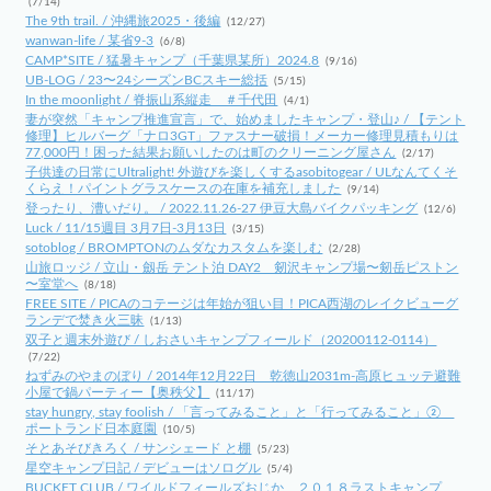
(7/14)
The 9th trail. / 沖縄旅2025・後編
(12/27)
wanwan-life / 某省9-3
(6/8)
CAMP*SITE / 猛暑キャンプ（千葉県某所）2024.8
(9/16)
UB-LOG / 23〜24シーズンBCスキー総括
(5/15)
In the moonlight / 脊振山系縦走 ＃千代田
(4/1)
妻が突然「キャンプ推進宣言」で、始めましたキャンプ・登山♪ / 【テント
修理】ヒルバーグ「ナロ3GT」ファスナー破損！メーカー修理見積もりは
77,000円！困った結果お願いしたのは町のクリーニング屋さん
(2/17)
子供達の日常にUltralight! 外遊びを楽しくするasobitogear / ULなんてくそ
くらえ！パイントグラスケースの在庫を補充しました
(9/14)
登ったり、漕いだり。 / 2022.11.26-27 伊豆大島バイクパッキング
(12/6)
Luck / 11/15週目 3月7日-3月13日
(3/15)
sotoblog / BROMPTONのムダなカスタムを楽しむ
(2/28)
山旅ロッジ / 立山・劔岳 テント泊 DAY2 剱沢キャンプ場〜剱岳ピストン
〜室堂へ
(8/18)
FREE SITE / PICAのコテージは年始が狙い目！PICA西湖のレイクビューグ
ランデで焚き火三昧
(1/13)
双子と週末外遊び / しおさいキャンプフィールド（20200112-0114）
(7/22)
ねずみのやまのぼり / 2014年12月22日 乾徳山2031m-高原ヒュッテ避難
小屋で鍋パーティー【奥秩父】
(11/17)
stay hungry, stay foolish / 「言ってみること」と「行ってみること」②
ポートランド日本庭園
(10/5)
そとあそびきろく / サンシェード と棚
(5/23)
星空キャンプ日記 / デビューはソログル
(5/4)
BUCKET CLUB / ワイルドフィールズおじか ２０１８ラストキャンプ