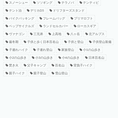
スノーシュー
ソソギング
テラノバ
テンティピ
テント泊
デリカD5
ドリフターズスタンド
バイクパッキング
フレームバッグ
プリマロフト
ペップサイクルズ
ランドセルカバー
ローカスギア
ヴァナゴン
三兄弟
上高地
八ヶ岳
北アルプス
厳冬期
子供と歩く日本百名山
子供と登山
子供登山装備
子連れハイク
子連れ登山
家族登山
小1の山歩き
小2の山歩き
小3の山歩き
小4の山歩き
日本百名山
焚き火
父子キャンプ
百名山
背負子ハイク
親子ハイク
親子登山
雪山登山