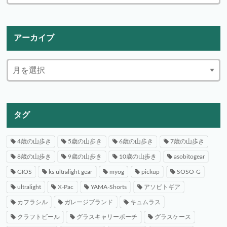
アーカイブ
タグ
4歳の山歩き
5歳の山歩き
6歳の山歩き
7歳の山歩き
8歳の山歩き
9歳の山歩き
10歳の山歩き
asobitogear
GIOS
ks ultralight gear
myog
pickup
SOSO-G
ultralight
X-Pac
YAMA-Shorts
アソビトギア
カフラシル
ガレージブランド
キュムラス
クラフトビール
グラスキャリーポーチ
グラスケース