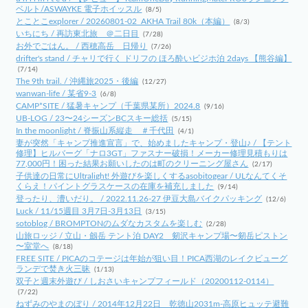
ベルト/ASWAYKE 電子ホイッスル
(8/5)
とことこexplorer / 20260801-02_AKHA Trail 80k（本編）
(8/3)
いちにち / 再訪東北旅 ＠二日目
(7/28)
お外でごはん。 / 西穂高岳 日帰り
(7/26)
drifter's stand / チャリで行く ドリフの ほろ酔いビジホ泊 2days 【熊谷編】
(7/14)
The 9th trail. / 沖縄旅2025・後編
(12/27)
wanwan-life / 某省9-3
(6/8)
CAMP*SITE / 猛暑キャンプ（千葉県某所）2024.8
(9/16)
UB-LOG / 23〜24シーズンBCスキー総括
(5/15)
In the moonlight / 脊振山系縦走 ＃千代田
(4/1)
妻が突然「キャンプ推進宣言」で、始めましたキャンプ・登山♪ / 【テント
修理】ヒルバーグ「ナロ3GT」ファスナー破損！メーカー修理見積もりは
77,000円！困った結果お願いしたのは町のクリーニング屋さん
(2/17)
子供達の日常にUltralight! 外遊びを楽しくするasobitogear / ULなんてくそ
くらえ！パイントグラスケースの在庫を補充しました
(9/14)
登ったり、漕いだり。 / 2022.11.26-27 伊豆大島バイクパッキング
(12/6)
Luck / 11/15週目 3月7日-3月13日
(3/15)
sotoblog / BROMPTONのムダなカスタムを楽しむ
(2/28)
山旅ロッジ / 立山・劔岳 テント泊 DAY2 剱沢キャンプ場〜剱岳ピストン
〜室堂へ
(8/18)
FREE SITE / PICAのコテージは年始が狙い目！PICA西湖のレイクビューグ
ランデで焚き火三昧
(1/13)
双子と週末外遊び / しおさいキャンプフィールド（20200112-0114）
(7/22)
ねずみのやまのぼり / 2014年12月22日 乾徳山2031m-高原ヒュッテ避難