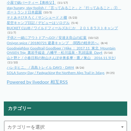
小屋で鍋パーティー【奥秩父】
(11/17)
stay hungry, stay foolish / 「言ってみること」と「行ってみること」②
ポートランド日本庭園
(10/5)
そとあそびきろく / サンシェード と棚
(5/23)
星空キャンプ日記 / デビューはソログル
(5/4)
BUCKET CLUB / ワイルドフィールズおじか ２０１８ラストキャンプ
(11/7)
子供と一緒にアウトドアへGO! / 安達太良山の紅葉
(10/12)
Oniyon spice / 20180721 避暑キャンプ -関西の軽井沢へ-
(8/4)
Goodneighbor,Goodtrail,Goodbeer / Hike ： 2017.11_東北_Mountain
ONSEN Trip_裏岩手縦走_八幡平・松川温泉・乳頭温泉_Day4
(5/16)
山と野と / 小春日和の秋山さんぽ＠奥多摩・鷹ノ巣山 2016.11.5(土)
(11/10)
ハレタヒニ。 / 高島トレイル DAY3・DAY4
(8/26)
SOLA Sunny Day / Fastpacking the Northern Alps Trail in 3days
(9/25)
Powered by livedoor 相互RSS
カテゴリー