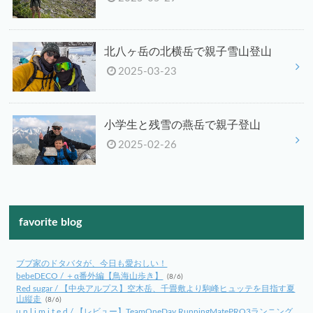
北八ヶ岳の北横岳で親子雪山登山
2025-03-23
小学生と残雪の燕岳で親子登山
2025-02-26
favorite blog
ブブ家のドタバタが、今日も愛おしい！
bebeDECO / ＋α番外編【鳥海山歩き】
(8/6)
Red sugar / 【中央アルプス】空木岳、千畳敷より駒峰ヒュッテを目指す夏
山縦走
(8/6)
u n l i m i t e d / 【レビュー】TeamOneDay RunningMatePRO3ランニング