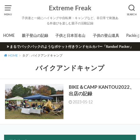
Extreme Freak
MENU
SEARCH
子供達と一緒にハイキングや自転車・キャンプなど、非日常で刺激あ
る外遊びを楽しむ親子の活動記録
HOME
親子登山の記録
子供と日本百名山
子供の登山道具
Packing 
まるでバックパックのようなポケット付きランドセルカバー「Randsel Packer」
HOME
タグ : バイクアンドキャンプ
バイクアンドキャンプ
BIKE＆CAMP KANTOU2022、
出店の記録
2023-05-12