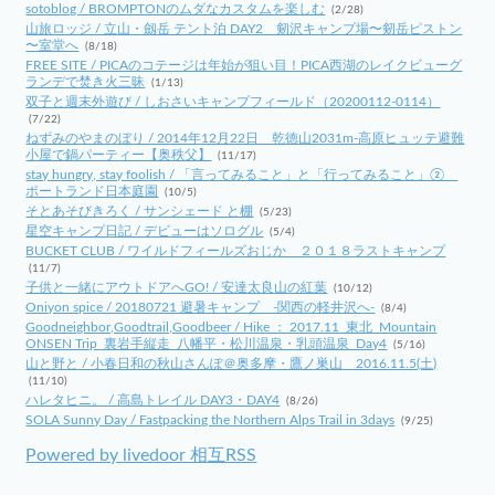
sotoblog / BROMPTONのムダなカスタムを楽しむ
(2/28)
山旅ロッジ / 立山・劔岳 テント泊 DAY2 剱沢キャンプ場〜剱岳ピストン
〜室堂へ
(8/18)
FREE SITE / PICAのコテージは年始が狙い目！PICA西湖のレイクビューグ
ランデで焚き火三昧
(1/13)
双子と週末外遊び / しおさいキャンプフィールド（20200112-0114）
(7/22)
ねずみのやまのぼり / 2014年12月22日 乾徳山2031m-高原ヒュッテ避難
小屋で鍋パーティー【奥秩父】
(11/17)
stay hungry, stay foolish / 「言ってみること」と「行ってみること」②
ポートランド日本庭園
(10/5)
そとあそびきろく / サンシェード と棚
(5/23)
星空キャンプ日記 / デビューはソログル
(5/4)
BUCKET CLUB / ワイルドフィールズおじか ２０１８ラストキャンプ
(11/7)
子供と一緒にアウトドアへGO! / 安達太良山の紅葉
(10/12)
Oniyon spice / 20180721 避暑キャンプ -関西の軽井沢へ-
(8/4)
Goodneighbor,Goodtrail,Goodbeer / Hike ： 2017.11_東北_Mountain
ONSEN Trip_裏岩手縦走_八幡平・松川温泉・乳頭温泉_Day4
(5/16)
山と野と / 小春日和の秋山さんぽ＠奥多摩・鷹ノ巣山 2016.11.5(土)
(11/10)
ハレタヒニ。 / 高島トレイル DAY3・DAY4
(8/26)
SOLA Sunny Day / Fastpacking the Northern Alps Trail in 3days
(9/25)
Powered by livedoor 相互RSS