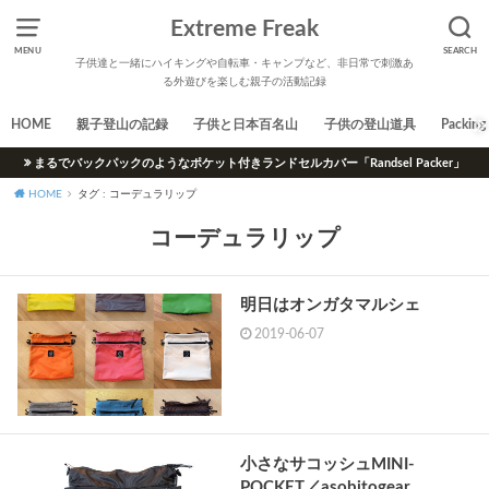
Extreme Freak
MENU
SEARCH
子供達と一緒にハイキングや自転車・キャンプなど、非日常で刺激あ
る外遊びを楽しむ親子の活動記録
HOME
親子登山の記録
子供と日本百名山
子供の登山道具
Packing 
まるでバックパックのようなポケット付きランドセルカバー「Randsel Packer」
HOME
タグ : コーデュラリップ
コーデュラリップ
明日はオンガタマルシェ
2019-06-07
小さなサコッシュMINI-
POCKET／asobitogear