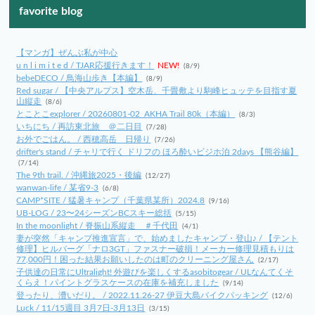
favorite blog
【マンガ】ぜんぶ私が中心
u n l i m i t e d / TJAR応援行きます！
NEW!
(8/9)
bebeDECO / 鳥海山歩き【本編】
(8/9)
Red sugar / 【中央アルプス】空木岳、千畳敷より駒峰ヒュッテを目指す夏
山縦走
(8/6)
とことこexplorer / 20260801-02_AKHA Trail 80k（本編）
(8/3)
いちにち / 再訪東北旅 ＠二日目
(7/28)
お外でごはん。 / 西穂高岳 日帰り
(7/26)
drifter's stand / チャリで行く ドリフの ほろ酔いビジホ泊 2days 【熊谷編】
(7/14)
The 9th trail. / 沖縄旅2025・後編
(12/27)
wanwan-life / 某省9-3
(6/8)
CAMP*SITE / 猛暑キャンプ（千葉県某所）2024.8
(9/16)
UB-LOG / 23〜24シーズンBCスキー総括
(5/15)
In the moonlight / 脊振山系縦走 ＃千代田
(4/1)
妻が突然「キャンプ推進宣言」で、始めましたキャンプ・登山♪ / 【テント
修理】ヒルバーグ「ナロ3GT」ファスナー破損！メーカー修理見積もりは
77,000円！困った結果お願いしたのは町のクリーニング屋さん
(2/17)
子供達の日常にUltralight! 外遊びを楽しくするasobitogear / ULなんてくそ
くらえ！パイントグラスケースの在庫を補充しました
(9/14)
登ったり、漕いだり。 / 2022.11.26-27 伊豆大島バイクパッキング
(12/6)
Luck / 11/15週目 3月7日-3月13日
(3/15)