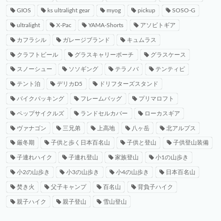
GIOS
ks ultralight gear
myog
pickup
SOSO-G
ultralight
X-Pac
YAMA-Shorts
アソビトギア
カフラシル
ガレージブランド
キュムラス
クラフトビール
グラスキャリーポーチ
グラスケース
スノーシュー
ソソギング
テラノバ
テンティピ
テント泊
デリカD5
ドリフターズスタンド
バイクパッキング
フレームバッグ
プリマロフト
ペップサイクルズ
ランドセルカバー
ローカスギア
ヴァナゴン
三兄弟
上高地
八ヶ岳
北アルプス
厳冬期
子供と歩く日本百名山
子供と登山
子供登山装備
子連れハイク
子連れ登山
家族登山
小1の山歩き
小2の山歩き
小3の山歩き
小4の山歩き
日本百名山
焚き火
父子キャンプ
百名山
背負子ハイク
親子ハイク
親子登山
雪山登山