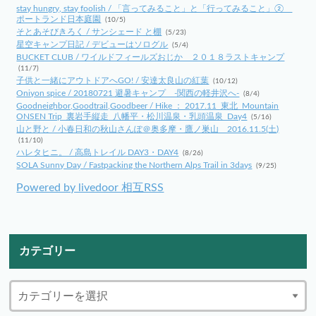
stay hungry, stay foolish / 「言ってみること」と「行ってみること」②
ポートランド日本庭園
(10/5)
そとあそびきろく / サンシェード と棚
(5/23)
星空キャンプ日記 / デビューはソログル
(5/4)
BUCKET CLUB / ワイルドフィールズおじか ２０１８ラストキャンプ
(11/7)
子供と一緒にアウトドアへGO! / 安達太良山の紅葉
(10/12)
Oniyon spice / 20180721 避暑キャンプ -関西の軽井沢へ-
(8/4)
Goodneighbor,Goodtrail,Goodbeer / Hike ： 2017.11_東北_Mountain
ONSEN Trip_裏岩手縦走_八幡平・松川温泉・乳頭温泉_Day4
(5/16)
山と野と / 小春日和の秋山さんぽ＠奥多摩・鷹ノ巣山 2016.11.5(土)
(11/10)
ハレタヒニ。 / 高島トレイル DAY3・DAY4
(8/26)
SOLA Sunny Day / Fastpacking the Northern Alps Trail in 3days
(9/25)
Powered by livedoor 相互RSS
カテゴリー