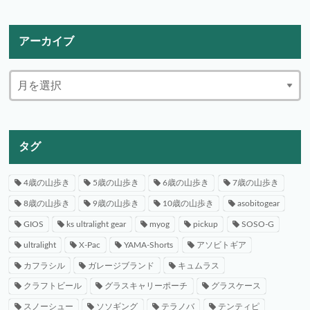
アーカイブ
タグ
4歳の山歩き
5歳の山歩き
6歳の山歩き
7歳の山歩き
8歳の山歩き
9歳の山歩き
10歳の山歩き
asobitogear
GIOS
ks ultralight gear
myog
pickup
SOSO-G
ultralight
X-Pac
YAMA-Shorts
アソビトギア
カフラシル
ガレージブランド
キュムラス
クラフトビール
グラスキャリーポーチ
グラスケース
スノーシュー
ソソギング
テラノバ
テンティピ