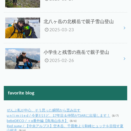
北八ヶ岳の北横岳で親子雪山登山
2025-03-23
小学生と残雪の燕岳で親子登山
2025-02-26
favorite blog
ぜんぶ私が中心、そう思った瞬間から歪み出す
u n l i m i t e d / 今更だけど、17年目＆仲間がTJARに出場します！
(8/7)
bebeDECO / ＋α番外編【鳥海山歩き】
(8/6)
Red sugar / 【中央アルプス】空木岳、千畳敷より駒峰ヒュッテを目指す夏
山縦走
(8/6)