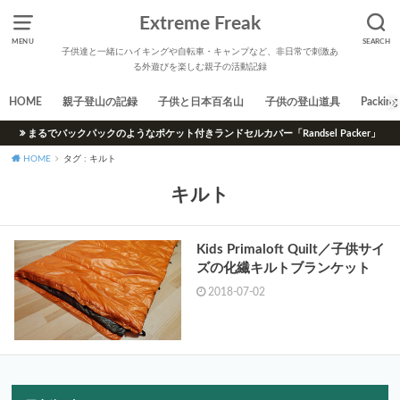
Extreme Freak
MENU
SEARCH
子供達と一緒にハイキングや自転車・キャンプなど、非日常で刺激あ
る外遊びを楽しむ親子の活動記録
HOME
親子登山の記録
子供と日本百名山
子供の登山道具
Packing 
まるでバックパックのようなポケット付きランドセルカバー「Randsel Packer」
HOME
タグ : キルト
キルト
Kids Primaloft Quilt／子供サイ
ズの化繊キルトブランケット
2018-07-02