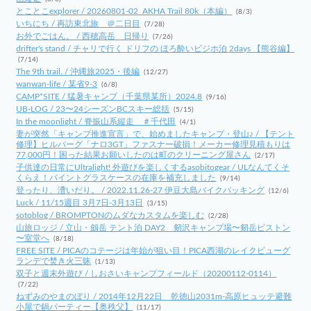
とことこexplorer / 20260801-02_AKHA Trail 80k（本編）
(8/3)
いちにち / 再訪東北旅 ＠二日目
(7/28)
お外でごはん。 / 西穂高岳 日帰り
(7/26)
drifter's stand / チャリで行く ドリフの ほろ酔いビジホ泊 2days 【熊谷編】
(7/14)
The 9th trail. / 沖縄旅2025・後編
(12/27)
wanwan-life / 某省9-3
(6/8)
CAMP*SITE / 猛暑キャンプ（千葉県某所）2024.8
(9/16)
UB-LOG / 23〜24シーズンBCスキー総括
(5/15)
In the moonlight / 脊振山系縦走 ＃千代田
(4/1)
妻が突然「キャンプ推進宣言」で、始めましたキャンプ・登山♪ / 【テント
修理】ヒルバーグ「ナロ3GT」ファスナー破損！メーカー修理見積もりは
77,000円！困った結果お願いしたのは町のクリーニング屋さん
(2/17)
子供達の日常にUltralight! 外遊びを楽しくするasobitogear / ULなんてくそ
くらえ！パイントグラスケースの在庫を補充しました
(9/14)
登ったり、漕いだり。 / 2022.11.26-27 伊豆大島バイクパッキング
(12/6)
Luck / 11/15週目 3月7日-3月13日
(3/15)
sotoblog / BROMPTONのムダなカスタムを楽しむ
(2/28)
山旅ロッジ / 立山・劔岳 テント泊 DAY2 剱沢キャンプ場〜剱岳ピストン
〜室堂へ
(8/18)
FREE SITE / PICAのコテージは年始が狙い目！PICA西湖のレイクビューグ
ランデで焚き火三昧
(1/13)
双子と週末外遊び / しおさいキャンプフィールド（20200112-0114）
(7/22)
ねずみのやまのぼり / 2014年12月22日 乾徳山2031m-高原ヒュッテ避難
小屋で鍋パーティー【奥秩父】
(11/17)