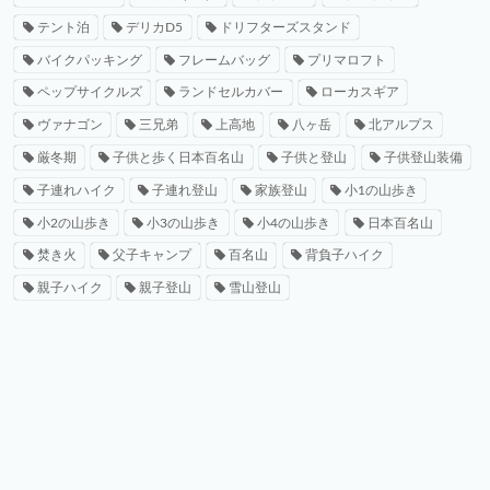
テント泊
デリカD5
ドリフターズスタンド
バイクパッキング
フレームバッグ
プリマロフト
ペップサイクルズ
ランドセルカバー
ローカスギア
ヴァナゴン
三兄弟
上高地
八ヶ岳
北アルプス
厳冬期
子供と歩く日本百名山
子供と登山
子供登山装備
子連れハイク
子連れ登山
家族登山
小1の山歩き
小2の山歩き
小3の山歩き
小4の山歩き
日本百名山
焚き火
父子キャンプ
百名山
背負子ハイク
親子ハイク
親子登山
雪山登山