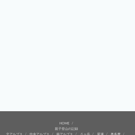
HOME
親子登山の記録
北アルプス
中央アルプス
南アルプス
八ヶ岳
尾瀬
奥多摩