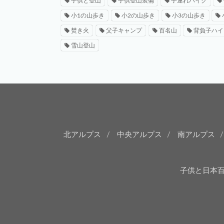
子供と登山
子供登山装備
子連れハイク
小1の山歩き
小2の山歩き
小3の山歩き
焚き火
父子キャンプ
百名山
背負子ハイ
雪山登山
北アルプス
中央アルプス
南アルプス
子供と日本