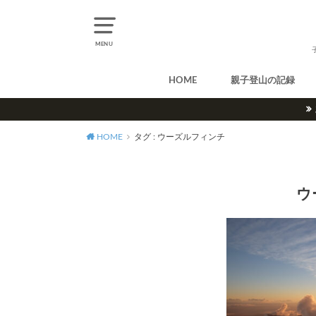
MENU
HOME
親子登山の記録
北アルプス
中央アルプス
南アルプス
八ヶ岳
尾瀬
奥多摩
奥秩父
丹沢
北海道
東北
関東
甲信越
北陸
関西
中国・四国
九州
HOME
タグ : ウーズルフィンチ
ウ