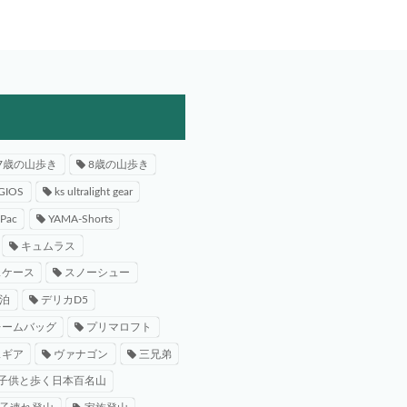
7歳の山歩き
8歳の山歩き
GIOS
ks ultralight gear
-Pac
YAMA-Shorts
キュムラス
スケース
スノーシュー
泊
デリカD5
レームバッグ
プリマロフト
スギア
ヴァナゴン
三兄弟
子供と歩く日本百名山