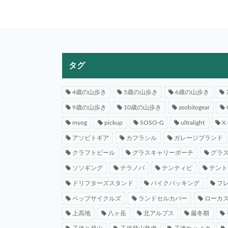
タグ
4歳の山歩き
5歳の山歩き
6歳の山歩き
9歳の山歩き
10歳の山歩き
asobitogear
myog
pickup
SOSO-G
ultralight
X
アソビトギア
カフラシル
ガレージブランド
クラフトビール
グラスキャリーポーチ
グラ
ソソギング
テラノバ
テンティピ
テント
ドリフターズスタンド
バイクパッキング
フ
ペップサイクルズ
ランドセルカバー
ローカ
上高地
八ヶ岳
北アルプス
厳冬期