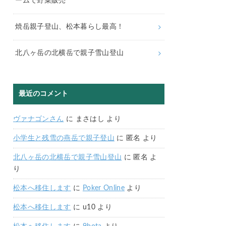
ームで野菜販売
焼岳親子登山、松本暮らし最高！
北八ヶ岳の北横岳で親子雪山登山
最近のコメント
ヴァナゴンさん
に
まさはし
より
小学生と残雪の燕岳で親子登山
に
匿名
より
北八ヶ岳の北横岳で親子雪山登山
に
匿名
よ
り
松本へ移住します
に
Poker Online
より
松本へ移住します
に
u10
より