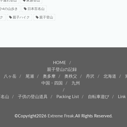
子連れ登山
家族登山
小4の山歩き
日本百名山
ク
親子ハイク
親子登山
HOME
親子登山の記録
八ヶ岳
尾瀬
奥多摩
奥秩父
丹沢
北海道
中国・四国
九州
百名山
子供の登山道具
Packing List
自転車遊び
Link
©Copyright2026
Extreme Freak
.All Rights Reserved.