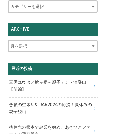
ARCHIVE
最近の投稿
三男ユウタと槍ヶ岳～親子テント泊登山
【前編】
悲願の空木岳&TJAR2024の応援！夏休みの
親子登山
移住先の松本で農業を始め、あそびとファ