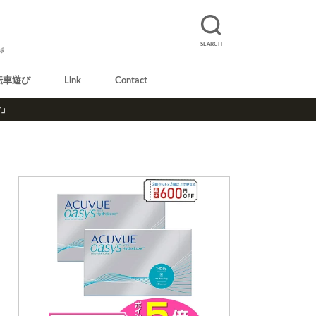
SEARCH
録
転車遊び
Link
Contact
r」