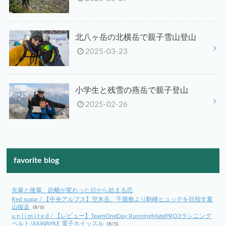
北八ヶ岳の北横岳で親子雪山登山
2025-03-23
小学生と残雪の燕岳で親子登山
2025-02-26
favorite blog
先輩と後輩、距離が変わった日から始まる恋
Red sugar / 【中央アルプス】空木岳、千畳敷より駒峰ヒュッテを目指す夏
山縦走
(8/6)
u n l i m i t e d / 【レビュー】TeamOneDay RunningMatePRO3ランニング
ベルト/ASWAYKE 電子ホイッスル
(8/5)