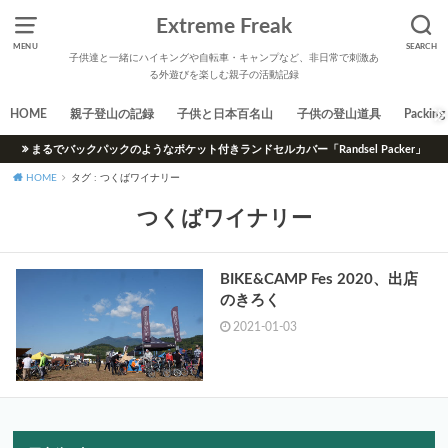
Extreme Freak
MENU
SEARCH
子供達と一緒にハイキングや自転車・キャンプなど、非日常で刺激あ
る外遊びを楽しむ親子の活動記録
HOME
親子登山の記録
子供と日本百名山
子供の登山道具
Packing 
まるでバックパックのようなポケット付きランドセルカバー「Randsel Packer」
HOME
タグ : つくばワイナリー
つくばワイナリー
BIKE&CAMP Fes 2020、出店
のきろく
2021-01-03