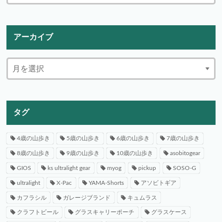
アーカイブ
タグ
4歳の山歩き
5歳の山歩き
6歳の山歩き
7歳の山歩き
8歳の山歩き
9歳の山歩き
10歳の山歩き
asobitogear
GIOS
ks ultralight gear
myog
pickup
SOSO-G
ultralight
X-Pac
YAMA-Shorts
アソビトギア
カフラシル
ガレージブランド
キュムラス
クラフトビール
グラスキャリーポーチ
グラスケース