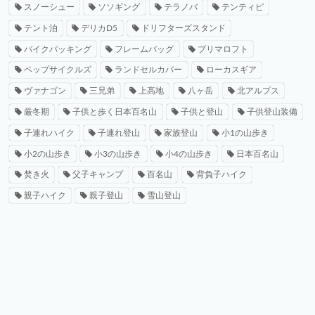
スノーシュー
ソソギング
テラノバ
テンティピ
テント泊
デリカD5
ドリフターズスタンド
バイクパッキング
フレームバッグ
プリマロフト
ペップサイクルズ
ランドセルカバー
ローカスギア
ヴァナゴン
三兄弟
上高地
八ヶ岳
北アルプス
厳冬期
子供と歩く日本百名山
子供と登山
子供登山装備
子連れハイク
子連れ登山
家族登山
小1の山歩き
小2の山歩き
小3の山歩き
小4の山歩き
日本百名山
焚き火
父子キャンプ
百名山
背負子ハイク
親子ハイク
親子登山
雪山登山