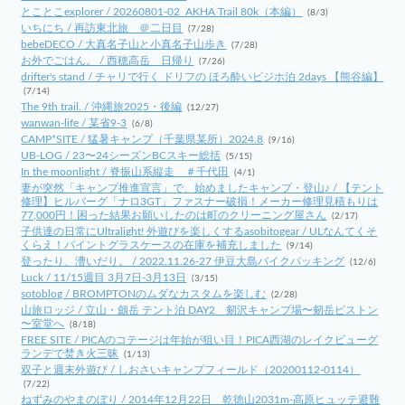
とことこexplorer / 20260801-02_AKHA Trail 80k（本編）
(8/3)
いちにち / 再訪東北旅 ＠二日目
(7/28)
bebeDECO / 大真名子山と小真名子山歩き
(7/28)
お外でごはん。 / 西穂高岳 日帰り
(7/26)
drifter's stand / チャリで行く ドリフの ほろ酔いビジホ泊 2days 【熊谷編】
(7/14)
The 9th trail. / 沖縄旅2025・後編
(12/27)
wanwan-life / 某省9-3
(6/8)
CAMP*SITE / 猛暑キャンプ（千葉県某所）2024.8
(9/16)
UB-LOG / 23〜24シーズンBCスキー総括
(5/15)
In the moonlight / 脊振山系縦走 ＃千代田
(4/1)
妻が突然「キャンプ推進宣言」で、始めましたキャンプ・登山♪ / 【テント
修理】ヒルバーグ「ナロ3GT」ファスナー破損！メーカー修理見積もりは
77,000円！困った結果お願いしたのは町のクリーニング屋さん
(2/17)
子供達の日常にUltralight! 外遊びを楽しくするasobitogear / ULなんてくそ
くらえ！パイントグラスケースの在庫を補充しました
(9/14)
登ったり、漕いだり。 / 2022.11.26-27 伊豆大島バイクパッキング
(12/6)
Luck / 11/15週目 3月7日-3月13日
(3/15)
sotoblog / BROMPTONのムダなカスタムを楽しむ
(2/28)
山旅ロッジ / 立山・劔岳 テント泊 DAY2 剱沢キャンプ場〜剱岳ピストン
〜室堂へ
(8/18)
FREE SITE / PICAのコテージは年始が狙い目！PICA西湖のレイクビューグ
ランデで焚き火三昧
(1/13)
双子と週末外遊び / しおさいキャンプフィールド（20200112-0114）
(7/22)
ねずみのやまのぼり / 2014年12月22日 乾徳山2031m-高原ヒュッテ避難