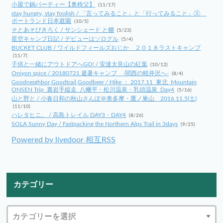
小屋で鍋パーティー【奥秩父】
(11/17)
stay hungry, stay foolish / 「言ってみること」と「行ってみること」②
ポートランド日本庭園
(10/5)
そとあそびきろく / サンシェード と棚
(5/23)
星空キャンプ日記 / デビューはソログル
(5/4)
BUCKET CLUB / ワイルドフィールズおじか ２０１８ラストキャンプ
(11/7)
子供と一緒にアウトドアへGO! / 安達太良山の紅葉
(10/12)
Oniyon spice / 20180721 避暑キャンプ -関西の軽井沢へ-
(8/4)
Goodneighbor,Goodtrail,Goodbeer / Hike ： 2017.11_東北_Mountain
ONSEN Trip_裏岩手縦走_八幡平・松川温泉・乳頭温泉_Day4
(5/16)
山と野と / 小春日和の秋山さんぽ＠奥多摩・鷹ノ巣山 2016.11.5(土)
(11/10)
ハレタヒニ。 / 高島トレイル DAY3・DAY4
(8/26)
SOLA Sunny Day / Fastpacking the Northern Alps Trail in 3days
(9/25)
Powered by livedoor 相互RSS
カテゴリー