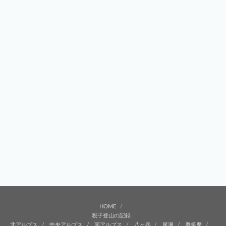
HOME
親子登山の記録
北アルプス
中央アルプス
南アルプス
八ヶ岳
尾瀬
奥多摩