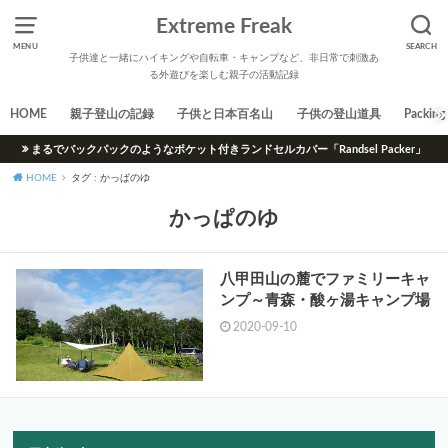
Extreme Freak
MENU
SEARCH
子供達と一緒にハイキングや自転車・キャンプなど、非日常で刺激あ
る外遊びを楽しむ親子の活動記録
HOME
親子登山の記録
子供と日本百名山
子供の登山道具
Packing 
まるでバックパックのようなポケット付きランドセルカバー「Randsel Packer」
HOME
タグ : かっぱのゆ
かっぱのゆ
八甲田山の麓でファミリーキャ
ンプ～青森・酸ヶ湯キャンプ場
2020-09-10