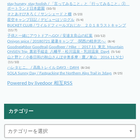
stay hungry, stay foolish / 「言ってみること」と「行ってみること」②
ポートランド日本庭園
(10/5)
そとあそびきろく / サンシェード と棚
(5/23)
星空キャンプ日記 / デビューはソログル
(5/4)
BUCKET CLUB / ワイルドフィールズおじか ２０１８ラストキャンプ
(11/7)
子供と一緒にアウトドアへGO! / 安達太良山の紅葉
(10/12)
Oniyon spice / 20180721 避暑キャンプ -関西の軽井沢へ-
(8/4)
Goodneighbor,Goodtrail,Goodbeer / Hike ： 2017.11_東北_Mountain
ONSEN Trip_裏岩手縦走_八幡平・松川温泉・乳頭温泉_Day4
(5/16)
山と野と / 小春日和の秋山さんぽ＠奥多摩・鷹ノ巣山 2016.11.5(土)
(11/10)
ハレタヒニ。 / 高島トレイル DAY3・DAY4
(8/26)
SOLA Sunny Day / Fastpacking the Northern Alps Trail in 3days
(9/25)
Powered by livedoor 相互RSS
カテゴリー