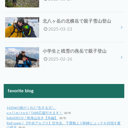
北八ヶ岳の北横岳で親子雪山登山
2025-03-23
小学生と残雪の燕岳で親子登山
2025-02-26
favorite blog
1420gの娘がくれた“生きる力”。
u n l i m i t e d / TJAR応援行きます！
(8/9)
bebeDECO / 鳥海山歩き【本編】
(8/9)
Red sugar / 【中央アルプス】空木岳、千畳敷より駒峰ヒュッテを目指す夏
山縦走
(8/6)