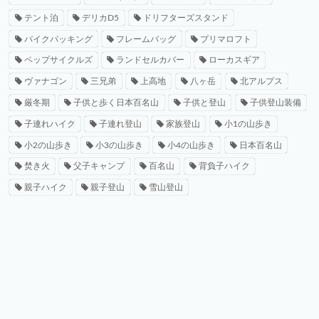
テント泊
デリカD5
ドリフターズスタンド
バイクパッキング
フレームバッグ
プリマロフト
ペップサイクルズ
ランドセルカバー
ローカスギア
ヴァナゴン
三兄弟
上高地
八ヶ岳
北アルプス
厳冬期
子供と歩く日本百名山
子供と登山
子供登山装備
子連れハイク
子連れ登山
家族登山
小1の山歩き
小2の山歩き
小3の山歩き
小4の山歩き
日本百名山
焚き火
父子キャンプ
百名山
背負子ハイク
親子ハイク
親子登山
雪山登山