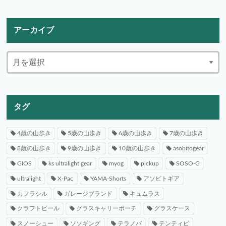
アーカイブ
タグ
4歳の山歩き
5歳の山歩き
6歳の山歩き
7歳の山歩き
8歳の山歩き
9歳の山歩き
10歳の山歩き
asobitogear
GIOS
ks ultralight gear
myog
pickup
SOSO-G
ultralight
X-Pac
YAMA-Shorts
アソビトギア
カフラシル
ガレージブランド
キュムラス
クラフトビール
グラスキャリーポーチ
グラスケース
スノーシュー
ソソギング
テラノバ
テンティピ