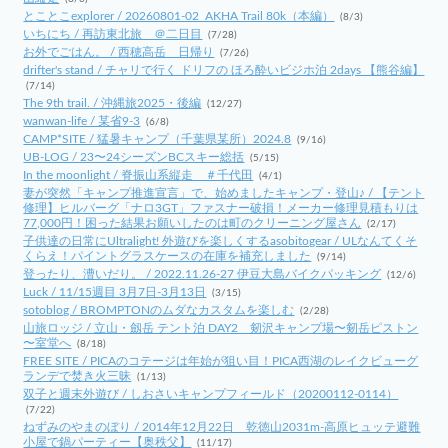
とことこexplorer / 20260801-02_AKHA Trail 80k（本編）
(8/3)
いちにち / 再訪東北旅 ＠二日目
(7/28)
お外でごはん。 / 西穂高岳 日帰り
(7/26)
drifter's stand / チャリで行く ドリフの ほろ酔いビジホ泊 2days 【熊谷編】
(7/14)
The 9th trail. / 沖縄旅2025・後編
(12/27)
wanwan-life / 某省9-3
(6/8)
CAMP*SITE / 猛暑キャンプ（千葉県某所）2024.8
(9/16)
UB-LOG / 23〜24シーズンBCスキー総括
(5/15)
In the moonlight / 脊振山系縦走 ＃千代田
(4/1)
妻が突然「キャンプ推進宣言」で、始めましたキャンプ・登山♪ / 【テント
修理】ヒルバーグ「ナロ3GT」ファスナー破損！メーカー修理見積もりは
77,000円！困った結果お願いしたのは町のクリーニング屋さん
(2/17)
子供達の日常にUltralight! 外遊びを楽しくするasobitogear / ULなんてくそ
くらえ！パイントグラスケースの在庫を補充しました
(9/14)
登ったり、漕いだり。 / 2022.11.26-27 伊豆大島バイクパッキング
(12/6)
Luck / 11/15週目 3月7日-3月13日
(3/15)
sotoblog / BROMPTONのムダなカスタムを楽しむ
(2/28)
山旅ロッジ / 立山・劔岳 テント泊 DAY2 剱沢キャンプ場〜剱岳ピストン
〜室堂へ
(8/18)
FREE SITE / PICAのコテージは年始が狙い目！PICA西湖のレイクビューグ
ランデで焚き火三昧
(1/13)
双子と週末外遊び / しおさいキャンプフィールド（20200112-0114）
(7/22)
ねずみのやまのぼり / 2014年12月22日 乾徳山2031m-高原ヒュッテ避難
小屋で鍋パーティー【奥秩父】
(11/17)