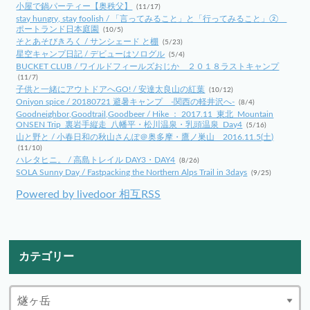
小屋で鍋パーティー【奥秩父】
(11/17)
stay hungry, stay foolish / 「言ってみること」と「行ってみること」②
ポートランド日本庭園
(10/5)
そとあそびきろく / サンシェード と棚
(5/23)
星空キャンプ日記 / デビューはソログル
(5/4)
BUCKET CLUB / ワイルドフィールズおじか ２０１８ラストキャンプ
(11/7)
子供と一緒にアウトドアへGO! / 安達太良山の紅葉
(10/12)
Oniyon spice / 20180721 避暑キャンプ -関西の軽井沢へ-
(8/4)
Goodneighbor,Goodtrail,Goodbeer / Hike ： 2017.11_東北_Mountain
ONSEN Trip_裏岩手縦走_八幡平・松川温泉・乳頭温泉_Day4
(5/16)
山と野と / 小春日和の秋山さんぽ＠奥多摩・鷹ノ巣山 2016.11.5(土)
(11/10)
ハレタヒニ。 / 高島トレイル DAY3・DAY4
(8/26)
SOLA Sunny Day / Fastpacking the Northern Alps Trail in 3days
(9/25)
Powered by livedoor 相互RSS
カテゴリー