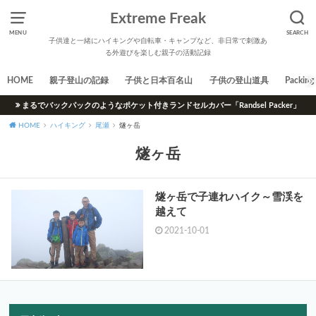
Extreme Freak
MENU
SEARCH
子供達と一緒にハイキングや自転車・キャンプなど、非日常で刺激あ
る外遊びを楽しむ親子の活動記録
HOME
親子登山の記録
子供と日本百名山
子供の登山道具
Packing 
まるでバックパックのようなポケット付きランドセルカバー「Randsel Packer」
HOME
ハイキング
尾瀬
燧ヶ岳
燧ヶ岳
燧ヶ岳で子連れハイク～雪渓を
越えて
2021-10-01