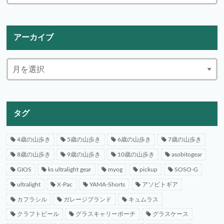
アーカイブ
タグ
4歳の山歩き
5歳の山歩き
6歳の山歩き
7歳の山歩き
8歳の山歩き
9歳の山歩き
10歳の山歩き
asobitogear
GIOS
ks ultralight gear
myog
pickup
SOSO-G
ultralight
X-Pac
YAMA-Shorts
アソビトギア
カフラシル
ガレージブランド
キュムラス
クラフトビール
グラスキャリーポーチ
グラスケース