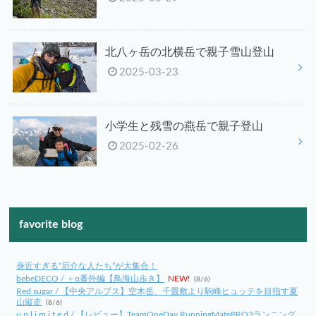
北八ヶ岳の北横岳で親子雪山登山
2025-03-23
小学生と残雪の燕岳で親子登山
2025-02-26
favorite blog
身近すぎる“厄介な人たち”が大集合！
bebeDECO / ＋α番外編【鳥海山歩き】
NEW!
(8/6)
Red sugar / 【中央アルプス】空木岳、千畳敷より駒峰ヒュッテを目指す夏
山縦走
(8/6)
u n l i m i t e d / 【レビュー】TeamOneDay RunningMatePRO3ランニング