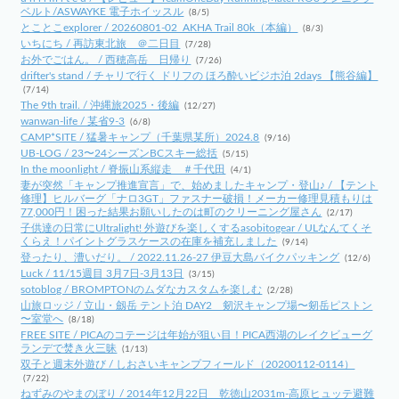
ベルト/ASWAYKE 電子ホイッスル
(8/5)
とことこexplorer / 20260801-02_AKHA Trail 80k（本編）
(8/3)
いちにち / 再訪東北旅 ＠二日目
(7/28)
お外でごはん。 / 西穂高岳 日帰り
(7/26)
drifter's stand / チャリで行く ドリフの ほろ酔いビジホ泊 2days 【熊谷編】
(7/14)
The 9th trail. / 沖縄旅2025・後編
(12/27)
wanwan-life / 某省9-3
(6/8)
CAMP*SITE / 猛暑キャンプ（千葉県某所）2024.8
(9/16)
UB-LOG / 23〜24シーズンBCスキー総括
(5/15)
In the moonlight / 脊振山系縦走 ＃千代田
(4/1)
妻が突然「キャンプ推進宣言」で、始めましたキャンプ・登山♪ / 【テント
修理】ヒルバーグ「ナロ3GT」ファスナー破損！メーカー修理見積もりは
77,000円！困った結果お願いしたのは町のクリーニング屋さん
(2/17)
子供達の日常にUltralight! 外遊びを楽しくするasobitogear / ULなんてくそ
くらえ！パイントグラスケースの在庫を補充しました
(9/14)
登ったり、漕いだり。 / 2022.11.26-27 伊豆大島バイクパッキング
(12/6)
Luck / 11/15週目 3月7日-3月13日
(3/15)
sotoblog / BROMPTONのムダなカスタムを楽しむ
(2/28)
山旅ロッジ / 立山・劔岳 テント泊 DAY2 剱沢キャンプ場〜剱岳ピストン
〜室堂へ
(8/18)
FREE SITE / PICAのコテージは年始が狙い目！PICA西湖のレイクビューグ
ランデで焚き火三昧
(1/13)
双子と週末外遊び / しおさいキャンプフィールド（20200112-0114）
(7/22)
ねずみのやまのぼり / 2014年12月22日 乾徳山2031m-高原ヒュッテ避難