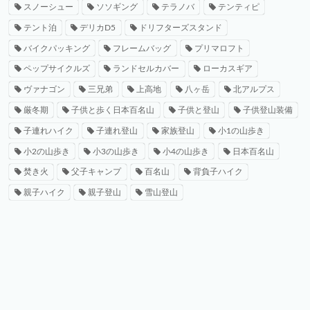
スノーシュー
ソソギング
テラノバ
テンティピ
テント泊
デリカD5
ドリフターズスタンド
バイクパッキング
フレームバッグ
プリマロフト
ペップサイクルズ
ランドセルカバー
ローカスギア
ヴァナゴン
三兄弟
上高地
八ヶ岳
北アルプス
厳冬期
子供と歩く日本百名山
子供と登山
子供登山装備
子連れハイク
子連れ登山
家族登山
小1の山歩き
小2の山歩き
小3の山歩き
小4の山歩き
日本百名山
焚き火
父子キャンプ
百名山
背負子ハイク
親子ハイク
親子登山
雪山登山