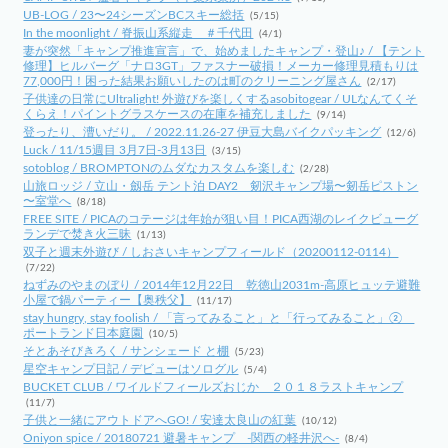
UB-LOG / 23〜24シーズンBCスキー総括
(5/15)
In the moonlight / 脊振山系縦走 ＃千代田
(4/1)
妻が突然「キャンプ推進宣言」で、始めましたキャンプ・登山♪ / 【テント
修理】ヒルバーグ「ナロ3GT」ファスナー破損！メーカー修理見積もりは
77,000円！困った結果お願いしたのは町のクリーニング屋さん
(2/17)
子供達の日常にUltralight! 外遊びを楽しくするasobitogear / ULなんてくそ
くらえ！パイントグラスケースの在庫を補充しました
(9/14)
登ったり、漕いだり。 / 2022.11.26-27 伊豆大島バイクパッキング
(12/6)
Luck / 11/15週目 3月7日-3月13日
(3/15)
sotoblog / BROMPTONのムダなカスタムを楽しむ
(2/28)
山旅ロッジ / 立山・劔岳 テント泊 DAY2 剱沢キャンプ場〜剱岳ピストン
〜室堂へ
(8/18)
FREE SITE / PICAのコテージは年始が狙い目！PICA西湖のレイクビューグ
ランデで焚き火三昧
(1/13)
双子と週末外遊び / しおさいキャンプフィールド（20200112-0114）
(7/22)
ねずみのやまのぼり / 2014年12月22日 乾徳山2031m-高原ヒュッテ避難
小屋で鍋パーティー【奥秩父】
(11/17)
stay hungry, stay foolish / 「言ってみること」と「行ってみること」②
ポートランド日本庭園
(10/5)
そとあそびきろく / サンシェード と棚
(5/23)
星空キャンプ日記 / デビューはソログル
(5/4)
BUCKET CLUB / ワイルドフィールズおじか ２０１８ラストキャンプ
(11/7)
子供と一緒にアウトドアへGO! / 安達太良山の紅葉
(10/12)
Oniyon spice / 20180721 避暑キャンプ -関西の軽井沢へ-
(8/4)