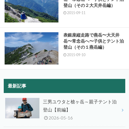
登山（その２大天井岳編）
2015-09-11
表銀座縦走路で燕岳〜大天井
岳〜常念岳へ〜子供とテント泊
登山（その１燕岳編）
2015-09-10
最新記事
三男ユウタと槍ヶ岳～親子テント泊
登山【前編】
2026-05-16