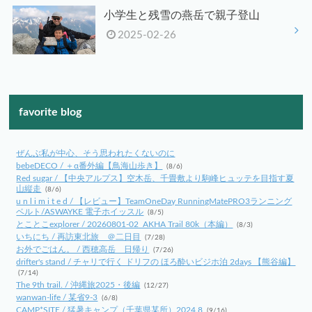
小学生と残雪の燕岳で親子登山
2025-02-26
favorite blog
ぜんぶ私が中心、そう思われたくないのに
bebeDECO / ＋α番外編【鳥海山歩き】
(8/6)
Red sugar / 【中央アルプス】空木岳、千畳敷より駒峰ヒュッテを目指す夏
山縦走
(8/6)
u n l i m i t e d / 【レビュー】TeamOneDay RunningMatePRO3ランニング
ベルト/ASWAYKE 電子ホイッスル
(8/5)
とことこexplorer / 20260801-02_AKHA Trail 80k（本編）
(8/3)
いちにち / 再訪東北旅 ＠二日目
(7/28)
お外でごはん。 / 西穂高岳 日帰り
(7/26)
drifter's stand / チャリで行く ドリフの ほろ酔いビジホ泊 2days 【熊谷編】
(7/14)
The 9th trail. / 沖縄旅2025・後編
(12/27)
wanwan-life / 某省9-3
(6/8)
CAMP*SITE / 猛暑キャンプ（千葉県某所）2024.8
(9/16)