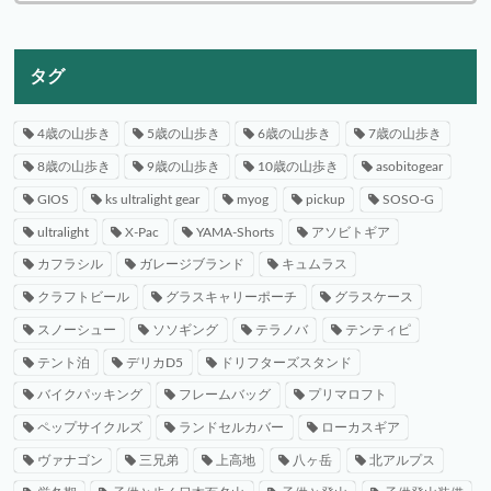
タグ
4歳の山歩き
5歳の山歩き
6歳の山歩き
7歳の山歩き
8歳の山歩き
9歳の山歩き
10歳の山歩き
asobitogear
GIOS
ks ultralight gear
myog
pickup
SOSO-G
ultralight
X-Pac
YAMA-Shorts
アソビトギア
カフラシル
ガレージブランド
キュムラス
クラフトビール
グラスキャリーポーチ
グラスケース
スノーシュー
ソソギング
テラノバ
テンティピ
テント泊
デリカD5
ドリフターズスタンド
バイクパッキング
フレームバッグ
プリマロフト
ペップサイクルズ
ランドセルカバー
ローカスギア
ヴァナゴン
三兄弟
上高地
八ヶ岳
北アルプス