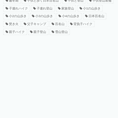
厳冬期
子供と歩く日本百名山
子供と登山
子供登山装備
子連れハイク
子連れ登山
家族登山
小1の山歩き
小2の山歩き
小3の山歩き
小4の山歩き
日本百名山
焚き火
父子キャンプ
百名山
背負子ハイク
親子ハイク
親子登山
雪山登山