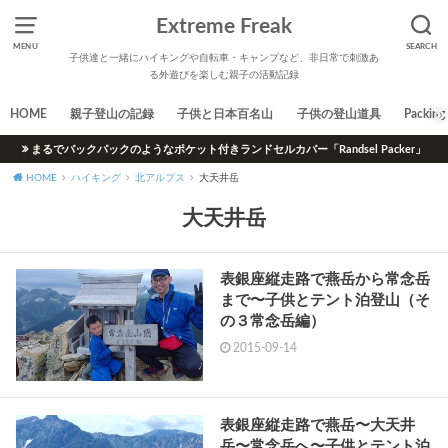
Extreme Freak
MENU
SEARCH
子供達と一緒にハイキングや自転車・キャンプなど、非日常で刺激あ
る外遊びを楽しむ親子の活動記録
HOME
親子登山の記録
子供と日本百名山
子供の登山道具
Packing 
まるでバックパックのようなポケット付きランドセルカバー「Randsel Packer」
HOME
ハイキング
北アルプス
大天井岳
大天井岳
表銀座縦走路で燕岳から常念岳
まで〜子供とテント泊登山（そ
の３常念岳編）
2015-09-14
表銀座縦走路で燕岳〜大天井
岳〜常念岳へ〜子供とテント泊