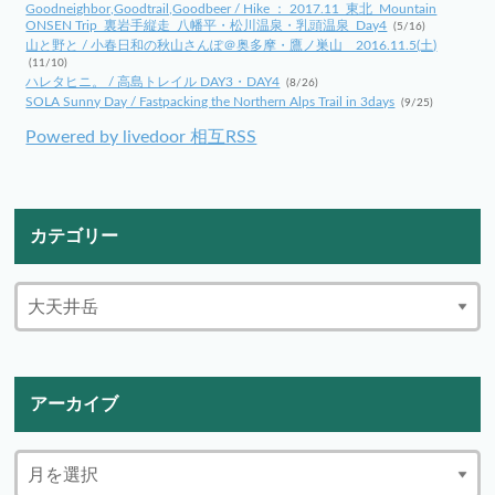
Goodneighbor,Goodtrail,Goodbeer / Hike ： 2017.11_東北_Mountain
ONSEN Trip_裏岩手縦走_八幡平・松川温泉・乳頭温泉_Day4
(5/16)
山と野と / 小春日和の秋山さんぽ＠奥多摩・鷹ノ巣山 2016.11.5(土)
(11/10)
ハレタヒニ。 / 高島トレイル DAY3・DAY4
(8/26)
SOLA Sunny Day / Fastpacking the Northern Alps Trail in 3days
(9/25)
Powered by livedoor 相互RSS
カテゴリー
アーカイブ