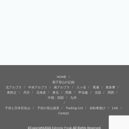
HOME
親子登山の記録
北アルプス
中央アルプス
南アルプス
八ヶ岳
尾瀬
奥多摩
奥秩父
丹沢
北海道
東北
関東
甲信越
北陸
関西
中国・四国
九州
子供と日本百名山
子供の登山道具
Packing List
自転車遊び
Link
Contact
©Copyright2026
Extreme Freak
.All Rights Reserved.