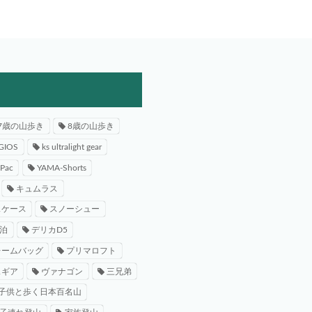
7歳の山歩き
8歳の山歩き
GIOS
ks ultralight gear
-Pac
YAMA-Shorts
キュムラス
スケース
スノーシュー
泊
デリカD5
レームバッグ
プリマロフト
スギア
ヴァナゴン
三兄弟
子供と歩く日本百名山