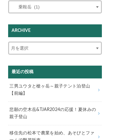
ARCHIVE
最近の投稿
三男ユウタと槍ヶ岳～親子テント泊登山
【前編】
悲願の空木岳&TJAR2024の応援！夏休みの
親子登山
移住先の松本で農業を始め、あそびとファ