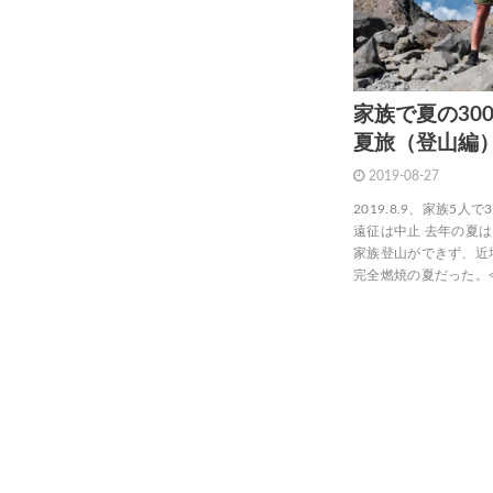
家族で夏の30
夏旅（登山編
2019-08-27
2019.8.9、家族5
遠征は中止 去年の夏
家族登山ができず、近
完全燃焼の夏だった。