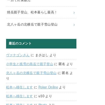
ームで野菜販売
焼岳親子登山、松本暮らし最高！
北八ヶ岳の北横岳で親子雪山登山
最近のコメント
ヴァナゴンさん
に
まさはし
より
小学生と残雪の燕岳で親子登山
に
匿名
より
北八ヶ岳の北横岳で親子雪山登山
に
匿名
よ
り
松本へ移住します
に
Poker Online
より
松本へ移住します
に
u10
より