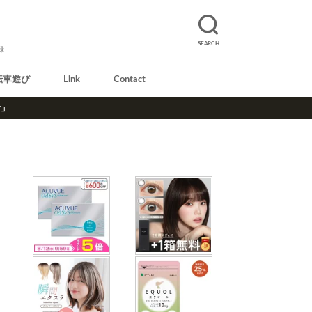
SEARCH
録
転車遊び
Link
Contact
r」