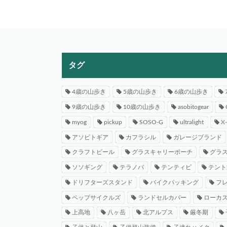
タグ
4歳の山歩き
5歳の山歩き
6歳の山歩き
9歳の山歩き
10歳の山歩き
asobitogear
myog
pickup
SOSO-G
ultralight
X
アソビトギア
カフラシル
ガレージブランド
クラフトビール
グラスキャリーポーチ
グラ
ソソギング
テラノバ
テンティピ
テント
ドリフターズスタンド
バイクパッキング
フ
ペップサイクルズ
ランドセルカバー
ローカ
上高地
八ヶ岳
北アルプス
厳冬期