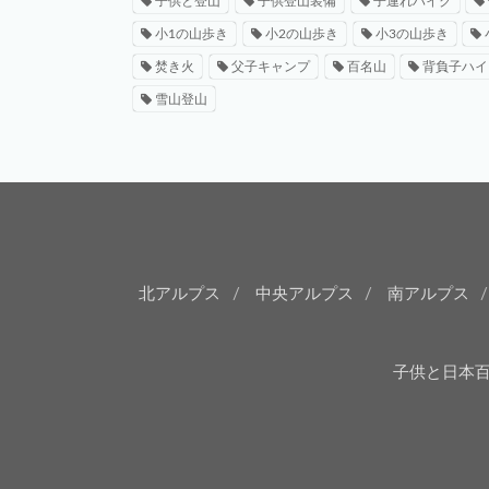
子供と登山
子供登山装備
子連れハイク
小1の山歩き
小2の山歩き
小3の山歩き
焚き火
父子キャンプ
百名山
背負子ハイ
雪山登山
北アルプス
中央アルプス
南アルプス
子供と日本