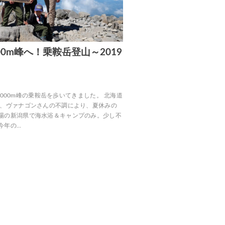
00m峰へ！乗鞍岳登山～2019
）
人で3000m峰の乗鞍岳を歩いてきました。 北海道
は、ヴァナゴンさんの不調により、夏休みの
場の新潟県で海水浴＆キャンプのみ。少し不
今年の…