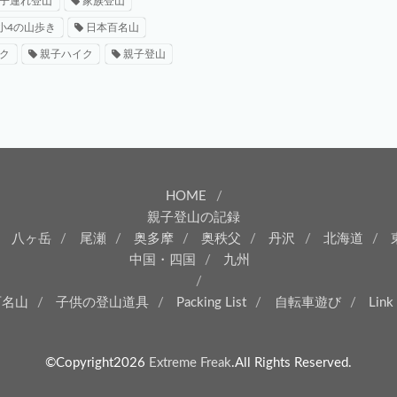
子連れ登山
家族登山
小4の山歩き
日本百名山
ク
親子ハイク
親子登山
HOME
親子登山の記録
八ヶ岳
尾瀬
奥多摩
奥秩父
丹沢
北海道
中国・四国
九州
百名山
子供の登山道具
Packing List
自転車遊び
Link
©Copyright2026
Extreme Freak
.All Rights Reserved.