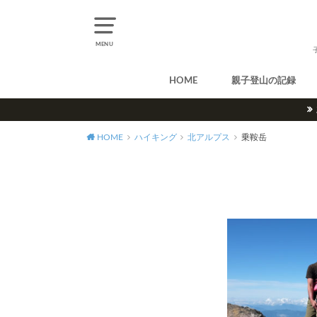
MENU
HOME
親子登山の記録
北アルプス
中央アルプス
南アルプス
八ヶ岳
尾瀬
奥多摩
奥秩父
丹沢
北海道
東北
関東
甲信越
北陸
関西
中国・四国
九州
HOME
ハイキング
北アルプス
乗鞍岳