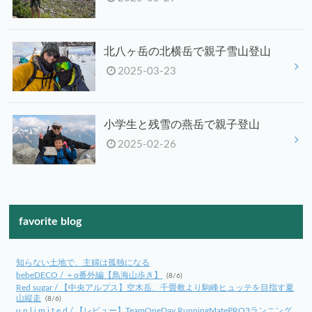
北八ヶ岳の北横岳で親子雪山登山
2025-03-23
小学生と残雪の燕岳で親子登山
2025-02-26
favorite blog
知らない土地で、主婦は孤独になる
bebeDECO / ＋α番外編【鳥海山歩き】
(8/6)
Red sugar / 【中央アルプス】空木岳、千畳敷より駒峰ヒュッテを目指す夏
山縦走
(8/6)
u n l i m i t e d / 【レビュー】TeamOneDay RunningMatePRO3ランニング