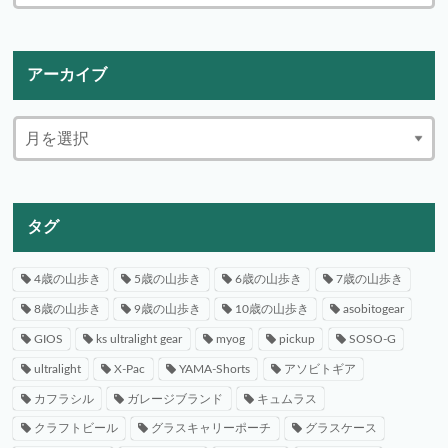
アーカイブ
タグ
4歳の山歩き
5歳の山歩き
6歳の山歩き
7歳の山歩き
8歳の山歩き
9歳の山歩き
10歳の山歩き
asobitogear
GIOS
ks ultralight gear
myog
pickup
SOSO-G
ultralight
X-Pac
YAMA-Shorts
アソビトギア
カフラシル
ガレージブランド
キュムラス
クラフトビール
グラスキャリーポーチ
グラスケース