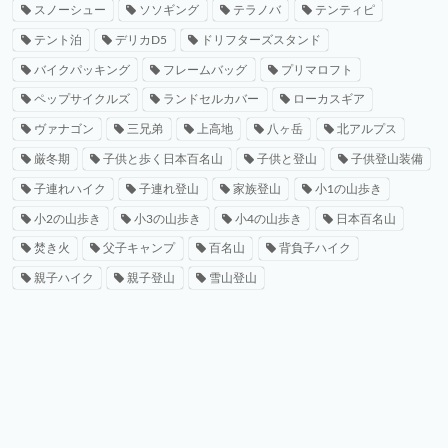
スノーシュー
ソソギング
テラノバ
テンティピ
テント泊
デリカD5
ドリフターズスタンド
バイクパッキング
フレームバッグ
プリマロフト
ペップサイクルズ
ランドセルカバー
ローカスギア
ヴァナゴン
三兄弟
上高地
八ヶ岳
北アルプス
厳冬期
子供と歩く日本百名山
子供と登山
子供登山装備
子連れハイク
子連れ登山
家族登山
小1の山歩き
小2の山歩き
小3の山歩き
小4の山歩き
日本百名山
焚き火
父子キャンプ
百名山
背負子ハイク
親子ハイク
親子登山
雪山登山