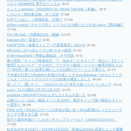
ベルト/ASWAYKE 電子ホイッスル
(8/5)
とことこexplorer / 20260801-02_AKHA Trail 80k（本編）
(8/3)
いちにち / 再訪東北旅 ＠二日目
(7/28)
お外でごはん。 / 西穂高岳 日帰り
(7/26)
drifter's stand / チャリで行く ドリフの ほろ酔いビジホ泊 2days 【熊谷編】
(7/14)
The 9th trail. / 沖縄旅2025・後編
(12/27)
wanwan-life / 某省9-3
(6/8)
CAMP*SITE / 猛暑キャンプ（千葉県某所）2024.8
(9/16)
UB-LOG / 23〜24シーズンBCスキー総括
(5/15)
In the moonlight / 脊振山系縦走 ＃千代田
(4/1)
妻が突然「キャンプ推進宣言」で、始めましたキャンプ・登山♪ / 【テント
修理】ヒルバーグ「ナロ3GT」ファスナー破損！メーカー修理見積もりは
77,000円！困った結果お願いしたのは町のクリーニング屋さん
(2/17)
子供達の日常にUltralight! 外遊びを楽しくするasobitogear / ULなんてくそ
くらえ！パイントグラスケースの在庫を補充しました
(9/14)
登ったり、漕いだり。 / 2022.11.26-27 伊豆大島バイクパッキング
(12/6)
Luck / 11/15週目 3月7日-3月13日
(3/15)
sotoblog / BROMPTONのムダなカスタムを楽しむ
(2/28)
山旅ロッジ / 立山・劔岳 テント泊 DAY2 剱沢キャンプ場〜剱岳ピストン
〜室堂へ
(8/18)
FREE SITE / PICAのコテージは年始が狙い目！PICA西湖のレイクビューグ
ランデで焚き火三昧
(1/13)
双子と週末外遊び / しおさいキャンプフィールド（20200112-0114）
(7/22)
ねずみのやまのぼり / 2014年12月22日 乾徳山2031m-高原ヒュッテ避難