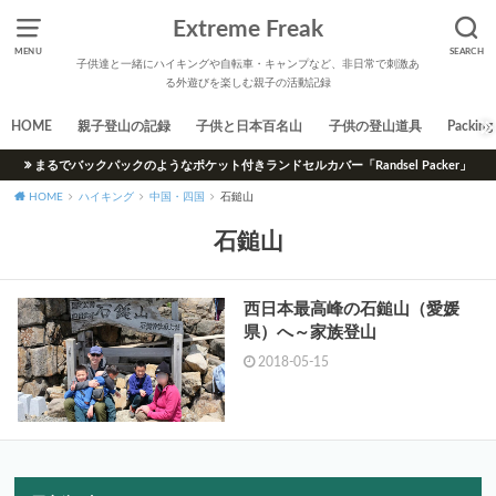
Extreme Freak
MENU
SEARCH
子供達と一緒にハイキングや自転車・キャンプなど、非日常で刺激あ
る外遊びを楽しむ親子の活動記録
HOME
親子登山の記録
子供と日本百名山
子供の登山道具
Packing 
まるでバックパックのようなポケット付きランドセルカバー「Randsel Packer」
HOME
ハイキング
中国・四国
石鎚山
石鎚山
西日本最高峰の石鎚山（愛媛
県）へ～家族登山
2018-05-15