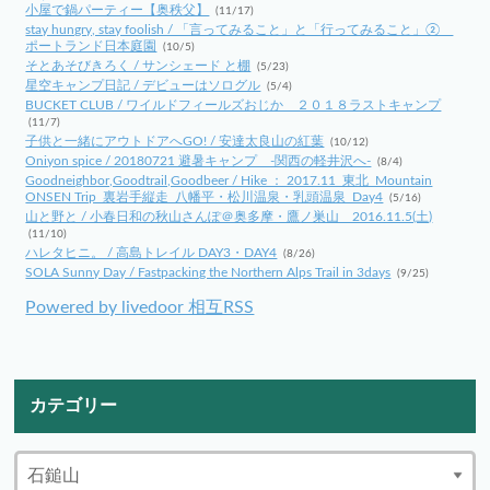
小屋で鍋パーティー【奥秩父】
(11/17)
stay hungry, stay foolish / 「言ってみること」と「行ってみること」②
ポートランド日本庭園
(10/5)
そとあそびきろく / サンシェード と棚
(5/23)
星空キャンプ日記 / デビューはソログル
(5/4)
BUCKET CLUB / ワイルドフィールズおじか ２０１８ラストキャンプ
(11/7)
子供と一緒にアウトドアへGO! / 安達太良山の紅葉
(10/12)
Oniyon spice / 20180721 避暑キャンプ -関西の軽井沢へ-
(8/4)
Goodneighbor,Goodtrail,Goodbeer / Hike ： 2017.11_東北_Mountain
ONSEN Trip_裏岩手縦走_八幡平・松川温泉・乳頭温泉_Day4
(5/16)
山と野と / 小春日和の秋山さんぽ＠奥多摩・鷹ノ巣山 2016.11.5(土)
(11/10)
ハレタヒニ。 / 高島トレイル DAY3・DAY4
(8/26)
SOLA Sunny Day / Fastpacking the Northern Alps Trail in 3days
(9/25)
Powered by livedoor 相互RSS
カテゴリー