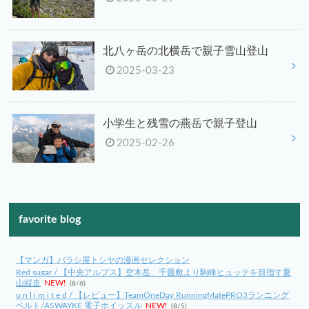
北八ヶ岳の北横岳で親子雪山登山
2025-03-23
小学生と残雪の燕岳で親子登山
2025-02-26
favorite blog
【マンガ】バラシ屋トシヤの漫画セレクション
Red sugar / 【中央アルプス】空木岳、千畳敷より駒峰ヒュッテを目指す夏
山縦走
NEW!
(8/6)
u n l i m i t e d / 【レビュー】TeamOneDay RunningMatePRO3ランニング
ベルト/ASWAYKE 電子ホイッスル
NEW!
(8/5)