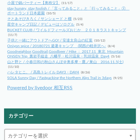
小屋で鍋パーティー【奥秩父】
(11/17)
stay hungry, stay foolish / 「言ってみること」と「行ってみること」②
ポートランド日本庭園
(10/5)
そとあそびきろく / サンシェード と棚
(5/23)
星空キャンプ日記 / デビューはソログル
(5/4)
BUCKET CLUB / ワイルドフィールズおじか ２０１８ラストキャンプ
(11/7)
子供と一緒にアウトドアへGO! / 安達太良山の紅葉
(10/12)
Oniyon spice / 20180721 避暑キャンプ -関西の軽井沢へ-
(8/4)
Goodneighbor,Goodtrail,Goodbeer / Hike ： 2017.11_東北_Mountain
ONSEN Trip_裏岩手縦走_八幡平・松川温泉・乳頭温泉_Day4
(5/16)
山と野と / 小春日和の秋山さんぽ＠奥多摩・鷹ノ巣山 2016.11.5(土)
(11/10)
ハレタヒニ。 / 高島トレイル DAY3・DAY4
(8/26)
SOLA Sunny Day / Fastpacking the Northern Alps Trail in 3days
(9/25)
Powered by livedoor 相互RSS
カテゴリー