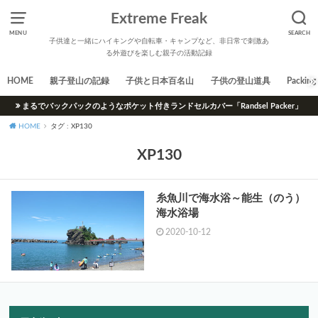
Extreme Freak
MENU
SEARCH
子供達と一緒にハイキングや自転車・キャンプなど、非日常で刺激あ
る外遊びを楽しむ親子の活動記録
HOME
親子登山の記録
子供と日本百名山
子供の登山道具
Packing 
まるでバックパックのようなポケット付きランドセルカバー「Randsel Packer」
HOME
タグ : XP130
XP130
糸魚川で海水浴～能生（のう）
海水浴場
2020-10-12