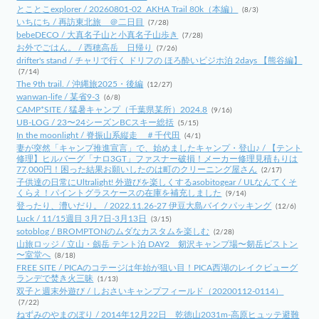
とことこexplorer / 20260801-02_AKHA Trail 80k（本編）
(8/3)
いちにち / 再訪東北旅 ＠二日目
(7/28)
bebeDECO / 大真名子山と小真名子山歩き
(7/28)
お外でごはん。 / 西穂高岳 日帰り
(7/26)
drifter's stand / チャリで行く ドリフの ほろ酔いビジホ泊 2days 【熊谷編】
(7/14)
The 9th trail. / 沖縄旅2025・後編
(12/27)
wanwan-life / 某省9-3
(6/8)
CAMP*SITE / 猛暑キャンプ（千葉県某所）2024.8
(9/16)
UB-LOG / 23〜24シーズンBCスキー総括
(5/15)
In the moonlight / 脊振山系縦走 ＃千代田
(4/1)
妻が突然「キャンプ推進宣言」で、始めましたキャンプ・登山♪ / 【テント
修理】ヒルバーグ「ナロ3GT」ファスナー破損！メーカー修理見積もりは
77,000円！困った結果お願いしたのは町のクリーニング屋さん
(2/17)
子供達の日常にUltralight! 外遊びを楽しくするasobitogear / ULなんてくそ
くらえ！パイントグラスケースの在庫を補充しました
(9/14)
登ったり、漕いだり。 / 2022.11.26-27 伊豆大島バイクパッキング
(12/6)
Luck / 11/15週目 3月7日-3月13日
(3/15)
sotoblog / BROMPTONのムダなカスタムを楽しむ
(2/28)
山旅ロッジ / 立山・劔岳 テント泊 DAY2 剱沢キャンプ場〜剱岳ピストン
〜室堂へ
(8/18)
FREE SITE / PICAのコテージは年始が狙い目！PICA西湖のレイクビューグ
ランデで焚き火三昧
(1/13)
双子と週末外遊び / しおさいキャンプフィールド（20200112-0114）
(7/22)
ねずみのやまのぼり / 2014年12月22日 乾徳山2031m-高原ヒュッテ避難