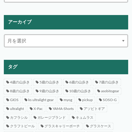
アーカイブ
タグ
4歳の山歩き
5歳の山歩き
6歳の山歩き
7歳の山歩き
8歳の山歩き
9歳の山歩き
10歳の山歩き
asobitogear
GIOS
ks ultralight gear
myog
pickup
SOSO-G
ultralight
X-Pac
YAMA-Shorts
アソビトギア
カフラシル
ガレージブランド
キュムラス
クラフトビール
グラスキャリーポーチ
グラスケース