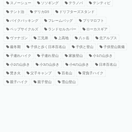
スノーシュー
ソソギング
テラノバ
テンティピ
テント泊
デリカD5
ドリフターズスタンド
バイクパッキング
フレームバッグ
プリマロフト
ペップサイクルズ
ランドセルカバー
ローカスギア
ヴァナゴン
三兄弟
上高地
八ヶ岳
北アルプス
厳冬期
子供と歩く日本百名山
子供と登山
子供登山装備
子連れハイク
子連れ登山
家族登山
小1の山歩き
小2の山歩き
小3の山歩き
小4の山歩き
日本百名山
焚き火
父子キャンプ
百名山
背負子ハイク
親子ハイク
親子登山
雪山登山